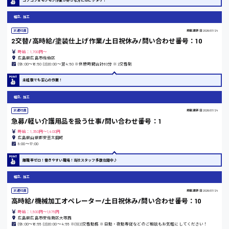
熊本県
組立、加工
派遣社員
掲載更新日
2026/07/24
2交替/高時給/塗装仕上げ作業/土日祝休み/問い合わせ番号：10
時給：1,700円～
東京都
広島県広島市佐伯区
(1)8:00〜16:50 (2)20:00〜翌4:50 ※休憩時間合計60分 ※2交替制
時給1200円〜
未経験でも安心の作業！
組立、加工
島根県
派遣社員
掲載更新日
2026/07/24
急募/軽い介護用品を扱う仕事/問い合わせ番号：1
時給：1,350円～1,400円
広島県山県郡安芸太田町
8:00〜17:00
香川県
離職率ゼロ！働きやすい職場！当社スタッフ多数在籍中♪
時給1100円〜
組立、加工
派遣社員
掲載更新日
2026/07/24
愛知県
高時給/機械加工オペレーター/土日祝休み/問い合わせ番号：10
時給：1,500円～1,875円
広島県広島市安佐南区大塚西
(1)8:00〜16:55 (2)20:00〜4:55 ※(1)(2)交替勤務 ※日勤・夜勤専従などのご相談もお気軽にしてください！