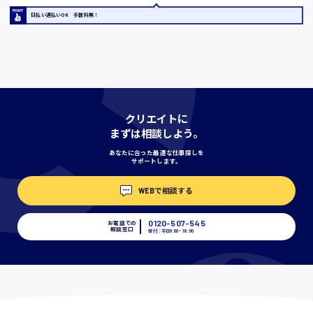
日払い週払いOK 手数料無！
宮城県
時給1000円〜
神奈川県
クリエイトに
まずは相談しよう。
あなたに合った最適な仕事探しを
埼玉県
サポートします。
時給1400円〜
WEBで相談する
千葉県
0120-507-545
お電話での
相談窓口
受付：平日9:00 - 18:00
尾道市
日給9000円〜