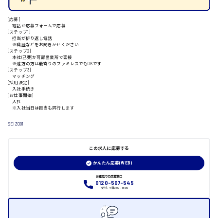
[応募]
電話か応募フォームで応募
[ステップ1]
担当が折り返し電話
山口県
※職歴などをお聞きかせください
[ステップ2]
本社(己斐)か可部営業所で面接
※遠方の方は最寄りのファミレスでもOKです
日給制すべて
[ステップ3]
マッチング
[採用決定]
大竹市
入社手続き
[お仕事開始]
入社
※入社当日は担当も同行します
SEIZO01
三次市
この求人に応募する
月給制すべて
かんたん応募(WEB)
三原市
お電話での応募窓口
0120-507-545
受付：平日9:00 - 18:00