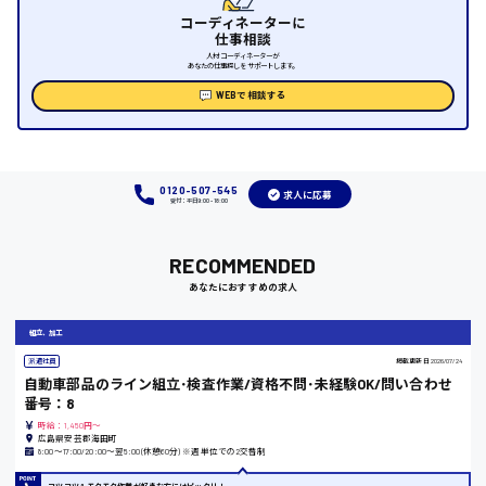
福山市
コーディネーターに
仕事相談
時給1000円～
人材コーディネーターが
あなたの仕事探しをサポートします。
WEBで相談する
福岡県
0120-507-545
求人に応募
受付：平日9:00 - 18:00
岡山県
時給1100円～
RECOMMENDED
あなたにおすすめの求人
大阪府
組立、加工
派遣社員
掲載更新日
2026/07/24
自動車部品のライン組立･検査作業/資格不問･未経験OK/問い合わせ
番号：8
竹原市
時給：1,450円～
広島県安芸郡海田町
時給1300円〜
8:00〜17:00/20:00〜翌5:00(休憩60分) ※週単位での2交替制
コツコツ＆モクモク作業が好きな方にはピッタリ！