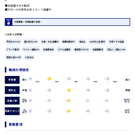
■未経験の方大歓迎
■20代〜40代男性女性スタッフ活躍中
広島市中区
時給1200円～
製造・軽作業・物流系
組立、加工
大量募集！空調完備で快適！
製造オペレーター
検品・包装・箱詰め
この求人の特徴：
ピッキング・仕分け
広島市東区
平日のみでOK
週4日以上OK
主婦・主夫活躍中
長期休暇あり
高収入
40代以上応募可
子育てママ応援
軽作業
ブランク歓迎
マイカー通勤OK
交通費支給
ミドル活躍中
無資格でもOK
未経験歓迎
日払い・週払いOK
フォークリフト
資格が活かせる
土日休み
介護・医療系
医師
時給1300円～
広島市南区
職場の雰囲気
介護職
看護助手
低い
高い
年齢層
20代
30代
40代
50代
60代
看護師
男女比
女性
男性
オフィスワーク系
広島市西区
貿易事務
10人
100人
部署人数
以下
以上
データ入力
1人
20人
コールセンターオペレーター
派遣スタッフ
以下
以上
一般事務
時給1400円～
総務事務
広島市佐伯区
募集要項
経理事務
営業事務