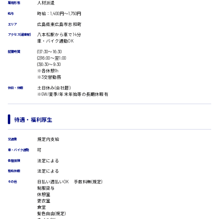
人材派遣
雇用形態
受付事務
時給：1,400円～1,750円
給与
医療事務
広島県東広島市志和町
エリア
翻訳、通訳
広島市安佐南区
八本松駅から車で14分
アクセス(最寄駅)
IT・クリエイティブ系
車・バイク通勤OK
DTPオペレーター
(1)7:30〜16:30
就業時間
(2)16:00〜翌1:00
CADオペレーター
(3)0:30〜9:30
時給1500円以上
WEBデザイナー
※各休憩1h
広島市安佐北区
※3交替勤務
校正・編集
土日休み(会社暦)
休日・休暇
システムエンジニア
※GW/夏季/年末年始等の長期休暇有
プログラマー
カスタマーエンジニア
広島市安芸区
待遇・福利厚生
販売・サービス・フード系
経営企画
規定内支給
交通費
販売
可
車・バイク通勤
レジ
時給制すべて
法定による
各種保険
ホール
廿日市市
法定による
接客
有給休暇
調理
日払い週払いOK 手数料無(規定)
その他
制服貸与
洗い場
休憩室
営業
更衣室
食堂
呉市
ラウンダー営業
髪色自由(規定)
ルート営業