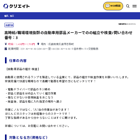
WEB相談
組立、加工
掲載更新日
2026/07/24
派遣社員
高時給/職場環境抜群の自動車用部品メーカーでのの組立や検査/問い合わせ
番号：3
時給：1,400円～1,750円
場所：広島県東広島市志和町
就業時間：(1)7:30〜16:30 (2)16:00〜翌1:00 (3)0:30〜9:30 ※各休憩1h ※3交替勤務
仕事の内容
【自動車部品の組立･検査】
自動車に使用されるランプを製造している企業にて、部品の組立や検査作業をお願いいたします。
空調完備で快適な職場なので長期で勤務を希望の方にもピッタリです！
・電動ドライバーで部品のネジ締め
・部品と部品をはめ込んでいく組立作業
・傷などがないか目視検査をおこなう
・検査後、部品を箱に入れ指定の場所へ運ぶ
作業にノルマはなく、1人1台の作業台があります！
ほとんどのスタッフは未経験からのスタートです！
丁寧な指導があるから分からないことはすぐに聞けます。
詳細については、お気軽にお問い合わせください。
対象となる方 (資格など)