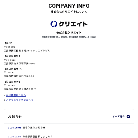
COMPANY INFO
株式会社クリエイトについて
徳島県
株式会社クリエイト
労働者派遣事業 派34-300062 / 有料職業紹介事業 34-ユ-300091
【本社】
高知県
日給8000円〜
〒733-0812
広島市西区己斐本町2-6-18 クリエイトビル
【可部営業所】
〒731-0223
広島市安佐北区可部南4-17-5
【五日市事業所】
鳥取県
〒731-5161
広島市佐伯区五日市港2-2-1
【沼田事業所】
〒731-3167
広島市安佐南区大塚西2-22-7
会社概要はこちら
アクセスマップはこちら
お知らせ
すべて見る
2026.08.03
夏季休業のお知らせ
2026.07.06
お仕事情報更新しました！