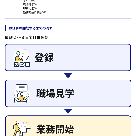
ネイルOK
職場見学OK
その他の専門職
即日内定OK
勤務開始日相談OK
日給8000円～
施設管理・整備
東広島市
清掃
施工管理
お仕事を開始するまでの流れ
自動車整備士
最短２〜３日で仕事開始
配送・ドライバー
安芸高田市
日給9000円～
山県郡
安芸太田町
日給10000円以上
安芸郡