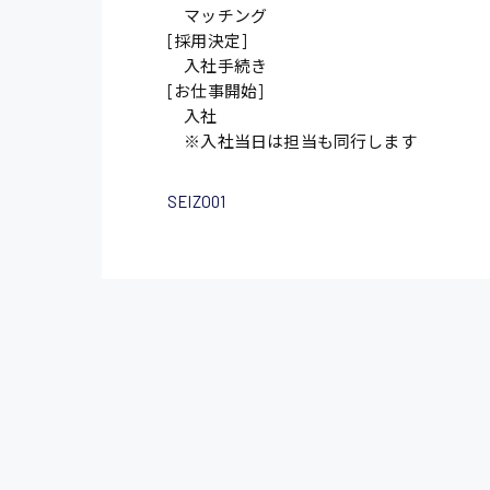
マッチング
[採用決定]
入社手続き
[お仕事開始]
入社
※入社当日は担当も同行します
SEIZO01