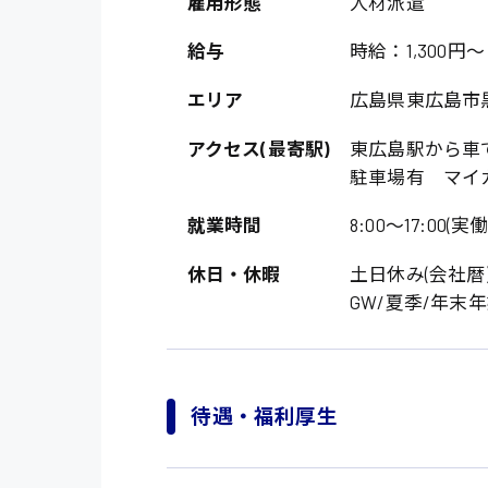
雇用形態
人材派遣
給与
時給：1,300円～
エリア
広島県東広島市
アクセス(最寄駅)
東広島駅から車で
駐車場有 マイカ
就業時間
8:00〜17:00(実働
製造・軽作業・物流
休日・休暇
土日休み(会社暦
広島市中区
GW/夏季/年末
組立、加工
広島市佐伯区
軽作業
廿日市市
介護・医療系
時給1200円～
待遇・福利厚生
山県郡
時給制すべて
医師
大竹市
日給制すべて