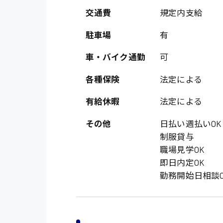
オフィスワーク系
福岡県
交通費
規定内支給
時給1300円〜
貿易事務
熊本県
時給1400円〜
駐車場
有
愛知県
総務事務
車・バイク通勤
可
千葉県
医療事務
鳥取県
各種保険
法定による
IT・クリエイティブ
有給休暇
法定による
DTPオペレーター
その他
日払い週払いOK
システムエンジニア
制服貸与
販売・サービス・フ
職場見学OK
即日内定OK
経営企画
勤務開始日相談O
接客
ラウンダー営業
その他の専門職