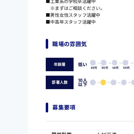
■工業系の学校卒活躍中
※まずはご相談ください。
■男性女性スタッフ活躍中
■中高年スタッフ活躍中
職場の雰囲気
低い
年齢層
20代
30代
40代
50代
10人
部署人数
以下
募集要項