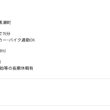
黒瀬町
15分
ー･バイク通勤OK
8h)
系
)
広島市東区
広島市南区
年始等の長期休暇有
製造オペレーター
検品・包装・箱詰め
広島市安佐南区
広島市安佐北区
フォークリフト
呉市
東広島市
時給1300円～
時給1400円～
安芸太田町
安芸郡
日給8000円～
日給9000円～
介護職
看護助手
三次市
三原市
月給制すべて
時給1000円～