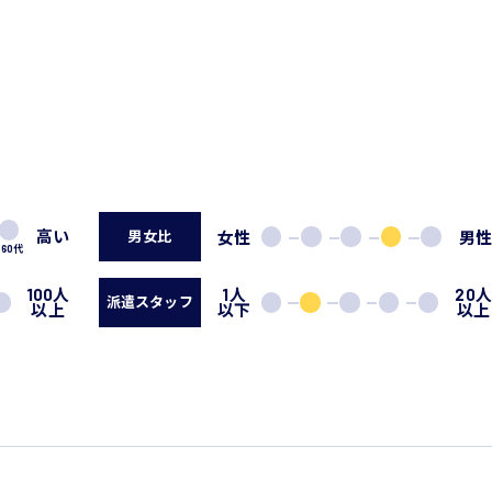
高い
女性
男
男女比
60代
100人
1人
20
派遣スタッフ
以上
以下
以上