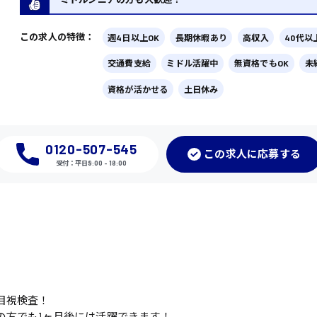
この求人の特徴：
週4日以上OK
長期休暇あり
高収入
40代以
交通費支給
ミドル活躍中
無資格でもOK
未
資格が活かせる
土日休み
0120-507-545
この
求人に応募
する
受付：平日9:00 - 18:00
目視検査！
の方でも1ヶ月後には活躍できます！