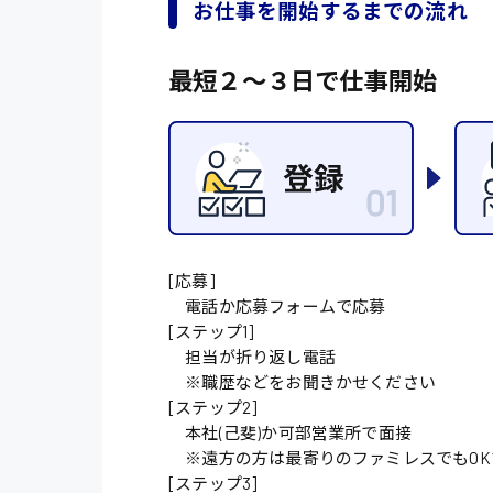
お仕事を開始するまでの流れ
施設管理・整備
最短２〜３日で仕事開始
配送・ドライバー
[応募]
電話か応募フォームで応募
[ステップ1]
担当が折り返し電話
※職歴などをお聞きかせください
[ステップ2]
本社(己斐)か可部営業所で面接
※遠方の方は最寄りのファミレスでもOK
[ステップ3]