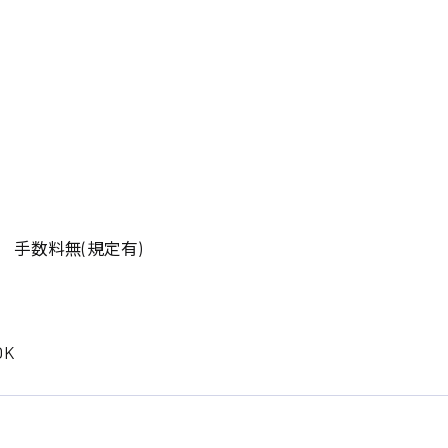
岡山県
大阪府
時給1200円〜
時給1100円〜
データ入力
コールセンターオペレータ
東京都
島根県
ー
日給9000円〜
日給8000円〜
宮城県
神奈川県
経理事務
営業事務
尾道市
徳島県
翻訳、通訳
系
CADオペレーター
WEBデザイナー
 手数料無(規定有)
プログラマー
カスタマーエンジニア
ード系
販売
レジ
K
調理
洗い場
ルート営業