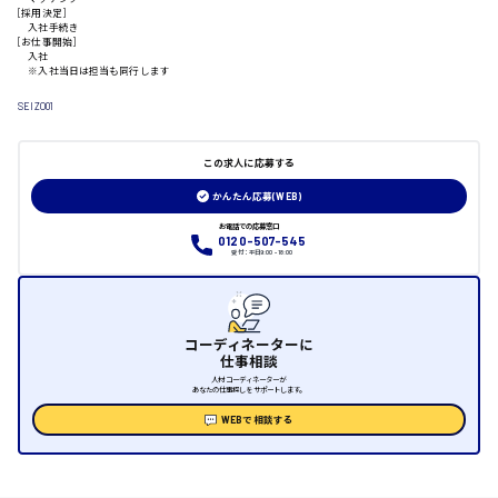
山口県
[採用決定]
入社手続き
[お仕事開始]
入社
日給制すべて
※入社当日は担当も同行します
SEIZO01
大竹市
この求人に応募する
かんたん応募(WEB)
三次市
お電話での応募窓口
0120-507-545
受付：平日9:00 - 18:00
月給制すべて
三原市
コーディネーターに
仕事相談
人材コーディネーターが
あなたの仕事探しをサポートします。
福山市
WEBで相談する
時給1000円～