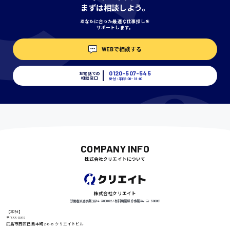
まずは相談しよう。
あなたに合った最適な仕事探しを
サポートします。
埼玉県
WEBで相談する
時給1400円〜
0120-507-545
お電話での
相談窓口
受付：平日9:00 - 18:00
千葉県
尾道市
日給9000円〜
COMPANY INFO
株式会社クリエイトについて
徳島県
株式会社クリエイト
労働者派遣事業 派34-300062 / 有料職業紹介事業 34-ユ-300091
【本社】
〒733-0812
広島市西区己斐本町2-6-18 クリエイトビル
高知県
日給8000円〜