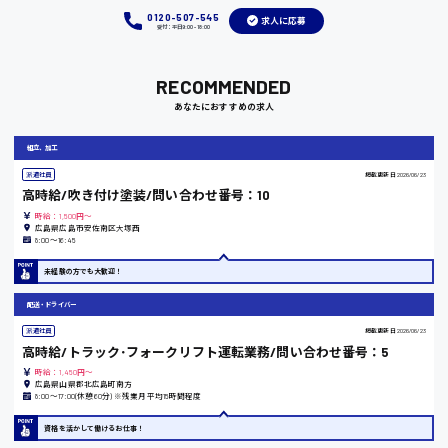
福岡県
0120-507-545
求人に応募
受付：平日9:00 - 18:00
RECOMMENDED
岡山県
あなたにおすすめの求人
時給1100円～
組立、加工
派遣社員
掲載更新日
2026/06/23
大阪府
高時給/吹き付け塗装/問い合わせ番号：10
時給：1,500円～
広島県広島市安佐南区大塚西
8:00〜16:45
竹原市
未経験の方でも大歓迎！
時給1300円〜
配送・ドライバー
派遣社員
掲載更新日
2026/06/23
高時給/トラック･フォークリフト運転業務/問い合わせ番号：5
熊本県
時給：1,450円～
広島県山県郡北広島町南方
8:00〜17:00(休憩60分) ※残業月平均15時間程度
資格を活かして働けるお仕事！
東京都