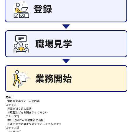
その他の専門職
東広島市
施設管理・整備
清掃
施工管理
自動車整備士
安芸高田市
配送・ドライバー
日給9000円～
山県郡
安芸太田町
[応募]
日給10000円以上
電話か応募フォームで応募
[ステップ1]
安芸郡
担当が折り返し電話
※職歴などをお聞きかせください
[ステップ2]
本社(己斐)か可部営業所で面接
※遠方の方は最寄りのファミレスでもOKです
[ステップ3]
マッチング