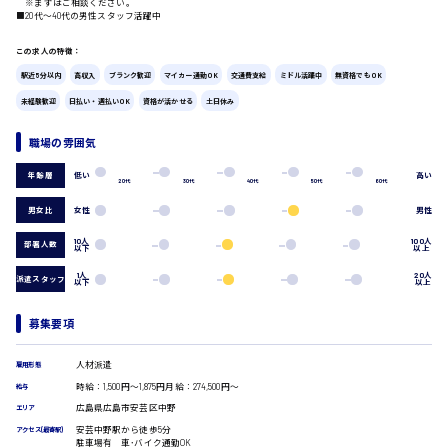
※まずはご相談ください。
■20代〜40代の男性スタッフ活躍中
広島市中区
時給1200円～
製造・軽作業・物流系
この求人の特徴：
組立、加工
製造オペレーター
駅近5分以内
高収入
ブランク歓迎
マイカー通勤OK
交通費支給
ミドル活躍中
無資格でもOK
検品・包装・箱詰め
未経験歓迎
日払い・週払いOK
資格が活かせる
土日休み
ピッキング・仕分け
広島市東区
軽作業
職場の雰囲気
フォークリフト
介護・医療系
低い
高い
年齢層
20代
30代
40代
50代
60代
時給1300円～
広島市南区
医師
男女比
女性
男性
介護職
看護助手
10人
100人
部署人数
以下
以上
看護師
1人
20人
派遣スタッフ
以下
以上
オフィスワーク系
広島市西区
貿易事務
募集要項
データ入力
コールセンターオペレーター
人材派遣
雇用形態
一般事務
時給1400円～
広島市佐伯区
時給：1,500円～1,875円月給：274,500円～
総務事務
給与
経理事務
広島県広島市安芸区中野
エリア
営業事務
安芸中野駅から徒歩5分
アクセス(最寄駅)
駐車場有 車･バイク通勤OK
受付事務