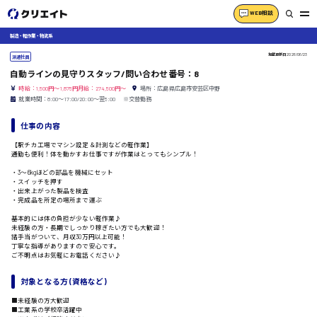
WEB相談
製造・軽作業・物流系
掲載更新日
2026/06/23
派遣社員
自動ラインの見守りスタッフ/問い合わせ番号：8
時給：1,500円～1,875円月給：274,500円～
場所：広島県広島市安芸区中野
就業時間：8:00〜17:00/20:00〜翌5:00 ※交替勤務
仕事の内容
【駅チカ工場でマシン設定＆計測などの軽作業】
通勤も便利！体を動かすお仕事ですが作業はとってもシンプル！
・3〜6kgほどの部品を機械にセット
・スイッチを押す
・出来上がった製品を検査
・完成品を所定の場所まで運ぶ
基本的には体の負担が少ない軽作業♪
未経験の方・長期でしっかり稼ぎたい方でも大歓迎！
諸手当がついて、月収30万円以上可能！
丁寧な指導がありますので安心です。
ご不明点はお気軽にお電話ください♪
対象となる方 (資格など)
■未経験の方大歓迎
■工業系の学校卒活躍中