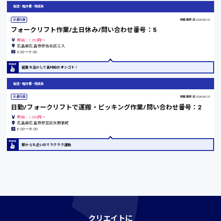
製造・軽作業・物流系
時給1200円〜
派遣社員
掲載更新日
2026/06/23
フォークリフト作業/土日休み/問い合わせ番号：5
時給：1,250円～
島根県
広島県広島市安佐北区三入
8:00〜17:00
経験を活かして高時給のオシゴト！
製造・軽作業・物流系
香川県
派遣社員
掲載更新日
2026/06/23
時給1100円〜
日勤/フォークリフトで運搬・ピッキング作業/問い合わせ番号：2
時給：1,200円～
広島県広島市安芸区矢野新町
6:00〜15:00
愛知県
駅からも近いのでラクラク通勤
宮城県
時給1000円〜
クリエイトに
神奈川県