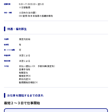
8:00〜17:00/20:00〜翌5:00
医療事務
広島市安佐南区
就業時間
※交替勤務
翻訳、通訳
土日休み(会社暦)
休日・休暇
IT・クリエイティブ系
GW/夏季/年末年始等の長期休暇有
DTPオペレーター
時給1500円以上
広島市安佐北区
CADオペレーター
待遇・福利厚生
WEBデザイナー
校正・編集
規定内支給
交通費
システムエンジニア
有
駐車場
プログラマー
広島市安芸区
可
車・バイク通勤
カスタマーエンジニア
法定による
各種保険
販売・サービス・フード系
法定による
有給休暇
経営企画
日払い週払いOK 手数料無(規定有)
時給制すべて
その他
販売
各種手当有
廿日市市
制服貸与
レジ
職場見学OK
ホール
即日内定OK
勤務開始日相談OK
接客
調理
洗い場
呉市
お仕事を開始するまでの流れ
営業
最短２〜３日で仕事開始
ラウンダー営業
ルート営業
日給8000円～