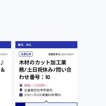
組立、加工
派遣社員
/06/23
掲載更新日
2026/06/23
♪
木材のカット加工業
＆
務/土日祝休み/問い合
わせ番号：10
時給：1,300円～
広島県廿日市市宮内
9:00〜18:00(実働8h休憩1h)