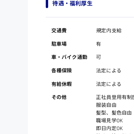
待遇・福利厚生
交通費
規定内支給
駐車場
有
車・バイク通勤
可
各種保険
法定による
製造・軽作業・物流
広島市中区
有給休暇
法定による
組立、加工
広島市佐伯区
軽作業
その他
正社員登用有制
廿日市市
服装自由
介護・医療系
時給1200円～
髪型、髪色自由
山県郡
時給制すべて
職場見学OK
医師
大竹市
即日内定OK
日給制すべて