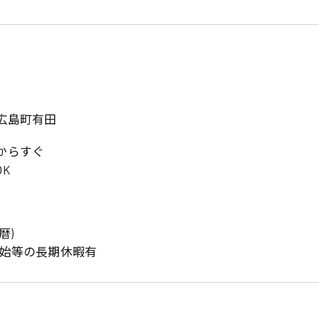
広島町有田
からすぐ
K
暦)
年始等の長期休暇有