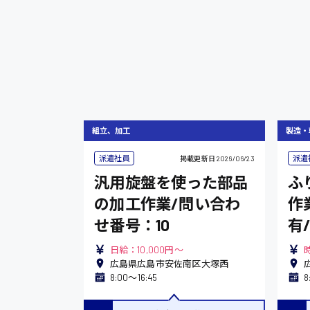
組立、加工
製造・
派遣社員
派遣
掲載更新日
2026/06/23
汎用旋盤を使った部品
ふ
の加工作業/問い合わ
作
せ番号：10
有
日給：10,000円～
広島県広島市安佐南区大塚西
8:00〜16:45
8