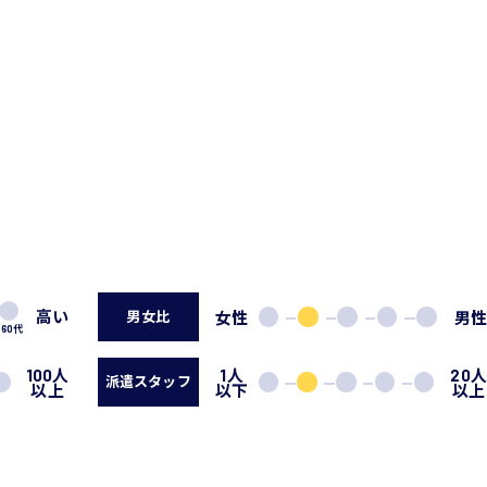
高い
女性
男
男女比
60代
100人
1人
20
派遣スタッフ
以上
以下
以上