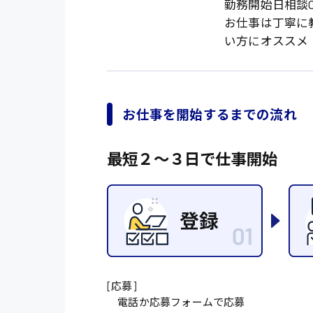
オフィスワーク系
勤務開始日相談O
福岡県
時給1300円〜
お仕事は丁寧に
貿易事務
熊本県
い方にオススメ
時給1400円〜
愛知県
総務事務
千葉県
医療事務
鳥取県
お仕事を開始するまでの流れ
IT・クリエイティブ
DTPオペレーター
最短２〜３日で仕事開始
システムエンジニア
販売・サービス・フ
経営企画
接客
ラウンダー営業
[応募]
電話か応募フォームで応募
その他の専門職