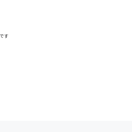
清掃
施工管理
です