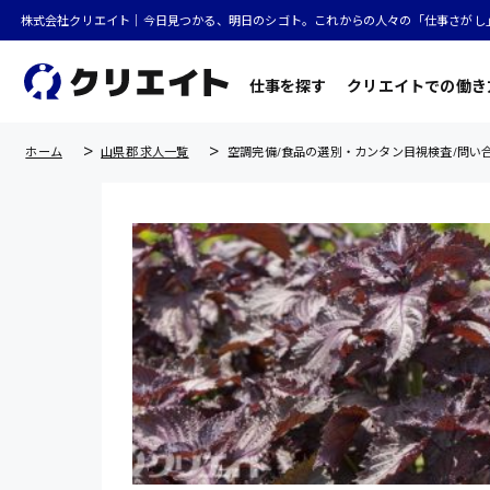
株式会社クリエイト｜今日見つかる、明日のシゴト。これからの人々の「仕事さがし
仕事を探す
クリエイトでの働き
ホーム
山県郡 求人一覧
空調完備/食品の選別・カンタン目視検査/問い