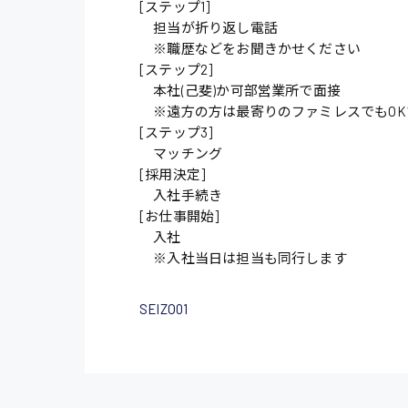
[ステップ1]
担当が折り返し電話
施設管理・整備
※職歴などをお聞きかせください
配送・ドライバー
[ステップ2]
本社(己斐)か可部営業所で面接
※遠方の方は最寄りのファミレスでもOK
[ステップ3]
マッチング
[採用決定]
入社手続き
[お仕事開始]
入社
※入社当日は担当も同行します
SEIZO01