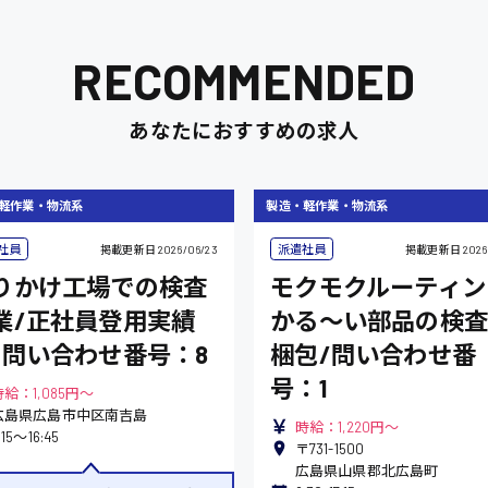
RECOMMENDED
あなたにおすすめの求人
軽作業・物流系
製造・軽作業・物流系
社員
派遣社員
掲載更新日
2026/06/23
掲載更新日
2026
りかけ工場での検査
モクモクルーティン
業/正社員登用実績
かる〜い部品の検査
/問い合わせ番号：8
梱包/問い合わせ番
号：1
時給：1,085円～
広島県広島市中区南吉島
時給：1,220円～
:15〜16:45
〒731-1500
広島県山県郡北広島町