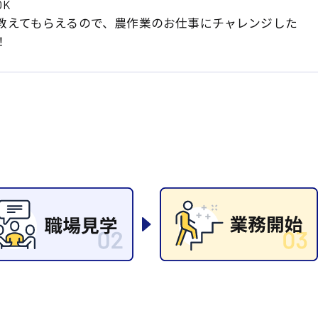
K
岡山県
大阪府
時給1200円〜
時給1100円〜
教えてもらえるので、農作業のお仕事にチャレンジした
データ入力
コールセンターオペレータ
東京都
島根県
！
ー
日給9000円〜
日給8000円〜
宮城県
神奈川県
経理事務
営業事務
尾道市
徳島県
翻訳、通訳
系
CADオペレーター
WEBデザイナー
プログラマー
カスタマーエンジニア
ード系
販売
レジ
調理
洗い場
ルート営業