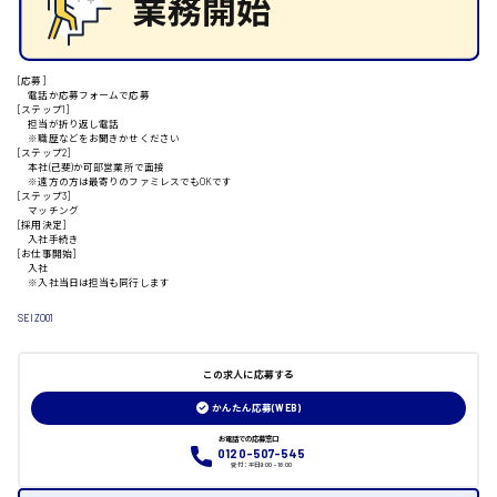
[応募]
電話か応募フォームで応募
山口県
[ステップ1]
担当が折り返し電話
※職歴などをお聞きかせください
[ステップ2]
日給制すべて
本社(己斐)か可部営業所で面接
※遠方の方は最寄りのファミレスでもOKです
[ステップ3]
大竹市
マッチング
[採用決定]
入社手続き
[お仕事開始]
入社
※入社当日は担当も同行します
三次市
SEIZO01
月給制すべて
この求人に応募する
かんたん応募(WEB)
三原市
お電話での応募窓口
0120-507-545
受付：平日9:00 - 18:00