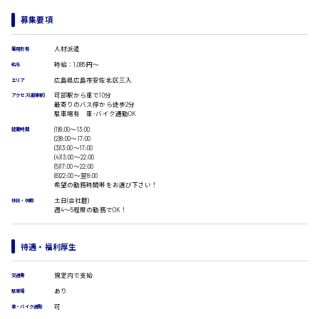
受付事務
募集要項
医療事務
翻訳、通訳
広島市安佐南区
人材派遣
雇用形態
IT・クリエイティブ系
時給：1,085円～
給与
DTPオペレーター
広島県広島市安佐北区三入
エリア
CADオペレーター
可部駅から車で10分
時給1500円以上
アクセス(最寄駅)
WEBデザイナー
最寄りのバス停から徒歩2分
広島市安佐北区
駐車場有 車･バイク通勤OK
校正・編集
(1)8:00〜13:00
就業時間
システムエンジニア
(2)8:00〜17:00
プログラマー
(3)13:00〜17:00
(4)13:00〜22:00
カスタマーエンジニア
(5)17:00〜22:00
広島市安芸区
(6)22:00〜翌8:00
販売・サービス・フード系
希望の勤務時間帯をお選び下さい！
経営企画
土日(会社暦)
休日・休暇
販売
週4〜5程度の勤務でOK！
レジ
時給制すべて
ホール
廿日市市
待遇・福利厚生
接客
調理
規定内で支給
交通費
洗い場
あり
駐車場
営業
呉市
ラウンダー営業
可
車・バイク通勤