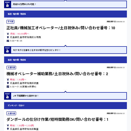
月収30万円以上も可能！
熊本県
製造・軽作業・物流系
正社員
掲載更新日
2026/06/23
正社員/機械加工オペレーター/土日祝休み/問い合わせ番号：10
月給：180,000円～
東京都
広島県広島市安佐南区大塚西
8:00〜16:45
時給1200円〜
モクモクと仕事をこなすのが好きな方にピッタリ！
製造・軽作業・物流系
島根県
派遣社員
掲載更新日
2026/06/23
機械オペレーター補助業務/土日祝休み/問い合わせ番号：2
時給：1,150円～
広島県広島市安佐南区祇園
8:30〜17:30(実働8h休憩1h)
香川県
JR下祗園駅から徒歩5分！
時給1100円〜
ピッキング・仕分け
派遣社員
掲載更新日
2026/06/23
愛知県
ダンボールの仕分け作業/短時間勤務OK/問い合わせ番号：1
時給：1,100円～1,200円
広島県広島市安佐北区飯室