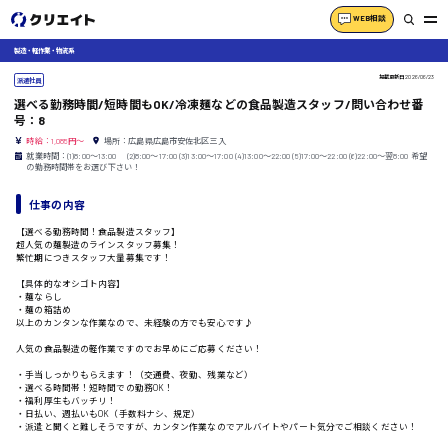
WEB相談
製造・軽作業・物流系
掲載更新日
2026/06/23
派遣社員
選べる勤務時間/短時間もOK/冷凍麺などの食品製造スタッフ/問い合わせ番
号：8
時給：1,085円～
場所：広島県広島市安佐北区三入
就業時間：(1)8:00〜13:00 (2)8:00〜17:00 (3)13:00〜17:00 (4)13:00〜22:00 (5)17:00〜22:00 (6)22:00〜翌8:00 希望
の勤務時間帯をお選び下さい！
仕事の内容
【選べる勤務時間！食品製造スタッフ】
超人気の麺製造のラインスタッフ募集！
繁忙期につきスタッフ大量募集です！
【具体的なオシゴト内容】
・麺ならし
・麺の箱詰め
以上のカンタンな作業なので、未経験の方でも安心です♪
人気の食品製造の軽作業ですのでお早めにご応募ください！
・手当しっかりもらえます！（交通費、夜勤、残業など）
・選べる時間帯！短時間での勤務OK！
・福利厚生もバッチリ！
・日払い、週払いもOK（手数料ナシ、規定）
・派遣と聞くと難しそうですが、カンタン作業なのでアルバイトやパート気分でご相談ください！