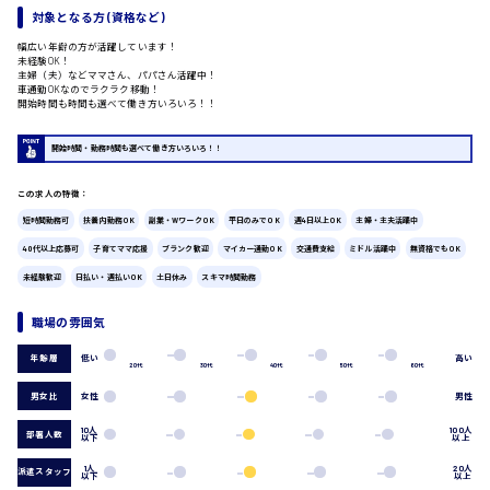
対象となる方 (資格など)
広島市中区
時給1200円～
幅広い年齢の方が活躍しています！
製造・軽作業・物流系
未経験OK！
主婦（夫）などママさん、パパさん活躍中！
組立、加工
車通勤OKなのでラクラク移動！
製造オペレーター
開始時間も時間も選べて働き方いろいろ！！
検品・包装・箱詰め
ピッキング・仕分け
広島市東区
開始時間・勤務時間も選べて働き方いろいろ！！
軽作業
フォークリフト
この求人の特徴：
介護・医療系
短時間勤務可
扶養内勤務OK
副業・WワークOK
平日のみでOK
週4日以上OK
主婦・主夫活躍中
医師
時給1300円～
広島市南区
40代以上応募可
子育てママ応援
ブランク歓迎
マイカー通勤OK
交通費支給
ミドル活躍中
無資格でもOK
介護職
未経験歓迎
日払い・週払いOK
土日休み
スキマ時間勤務
看護助手
看護師
職場の雰囲気
オフィスワーク系
広島市西区
低い
高い
年齢層
貿易事務
20代
30代
40代
50代
60代
データ入力
男女比
女性
男性
コールセンターオペレーター
一般事務
10人
100人
部署人数
以下
以上
時給1400円～
総務事務
広島市佐伯区
経理事務
1人
20人
派遣スタッフ
以下
以上
営業事務