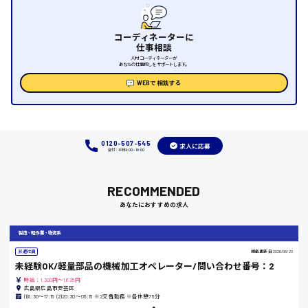
福山市
コーディネーターに
時給1000円～
仕事相談
人材コーディネーターが
あなたの仕事探しをサポートします。
福岡県
WEBで相談する
岡山県
0120-507-545
求人に応募
受付：平日9:00 - 18:00
時給1100円～
RECOMMENDED
大阪府
あなたにおすすめの求人
製造・軽作業・物流系
派遣社員
掲載更新日
2026/06/23
竹原市
未経験OK/軽量部品の機械加工オペレーター/問い合わせ番号：2
時給：1,300円～1,625円
時給1300円〜
広島県広島市安芸区
(1)8:30〜17:15 (2)20:30〜05:15 ※2交替勤務 ※各休憩75分