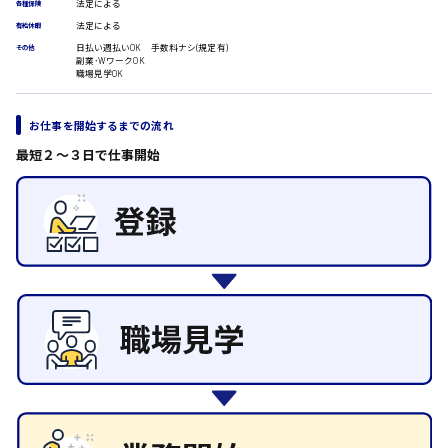
ルート営業
法定による
各種保険
法定による
有給休暇
その他の専門職
日払い週払いOK 手数料ナシ(規定有)
その他
日給8000円～
施設管理・整備
副業･WワークOK
清掃
職場見学OK
東広島市
施工管理
自動車整備士
お仕事を開始するまでの流れ
配送・ドライバー
最短２〜３日で仕事開始
安芸高田市
日給9000円～
山県郡
安芸太田町
日給10000円以上
安芸郡