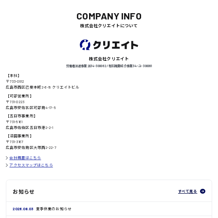
COMPANY INFO
株式会社クリエイトについて
徳島県
株式会社クリエイト
労働者派遣事業 派34-300062 / 有料職業紹介事業 34-ユ-300091
高知県
【本社】
日給8000円〜
〒733-0812
広島市西区己斐本町2-6-18 クリエイトビル
【可部営業所】
〒731-0223
広島市安佐北区可部南4-17-5
【五日市事業所】
鳥取県
〒731-5161
広島市佐伯区五日市港2-2-1
【沼田事業所】
〒731-3167
広島市安佐南区大塚西2-22-7
会社概要はこちら
アクセスマップはこちら
お知らせ
すべて見る
2026.08.03
夏季休業のお知らせ