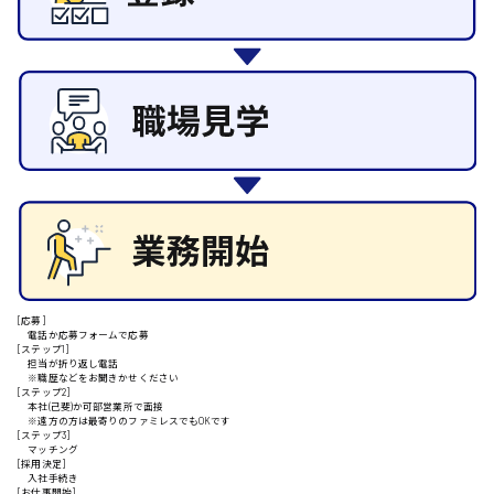
その他の専門職
施設管理・整備
清掃
施工管理
安芸高田市
自動車整備士
配送・ドライバー
日給9000円～
山県郡
安芸太田町
[応募]
電話か応募フォームで応募
日給10000円以上
[ステップ1]
担当が折り返し電話
※職歴などをお聞きかせください
安芸郡
[ステップ2]
本社(己斐)か可部営業所で面接
※遠方の方は最寄りのファミレスでもOKです
[ステップ3]
マッチング
[採用決定]
山口県
入社手続き
[お仕事開始]