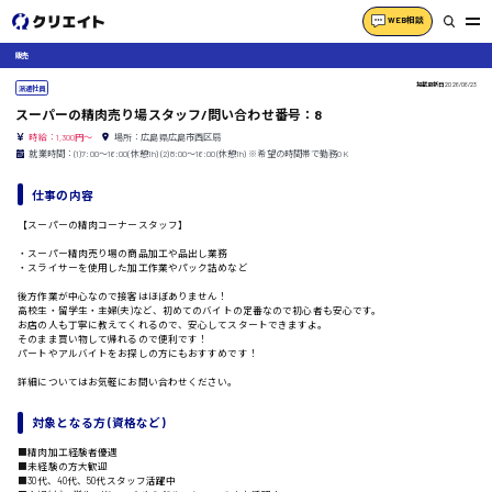
WEB相談
販売
掲載更新日
2026/06/23
派遣社員
スーパーの精肉売り場スタッフ/問い合わせ番号：8
時給：1,300円～
場所：広島県広島市西区扇
就業時間：(1)7:00〜16:00(休憩1h) (2)8:00〜16:00(休憩1h) ※希望の時間帯で勤務OK
仕事の内容
【スーパーの精肉コーナースタッフ】
・スーパー精肉売り場の商品加工や品出し業務
・スライサーを使用した加工作業やパック詰めなど
後方作業が中心なので接客はほぼありません！
高校生・留学生・主婦(夫)など、初めてのバイトの定番なので初心者も安心です。
お店の人も丁寧に教えてくれるので、安心してスタートできますよ。
そのまま買い物して帰れるので便利です！
パートやアルバイトをお探しの方にもおすすめです！
詳細についてはお気軽にお問い合わせください。
対象となる方 (資格など)
■精肉加工経験者優遇
■未経験の方大歓迎
■30代、40代、50代スタッフ活躍中