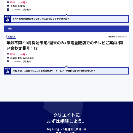
時給：1,300円～
高知県高知市
10:00〜19:00(実働8h)
島根県
9月～11月の短期のオシゴト。年末までにしっかり稼げます！
販売
派遣社員
掲載更新日
2026/06/23
香川県
年齢不問/10月開始予定/週末のみ/家電量販店でのテレビご案内/問
い合わせ番号：12
時給1100円〜
時給：1,300円～
広島県東広島市西条町
10:00〜19:00(実働8h)
愛知県
年齢不問、未経験でも安心の事前研修あり！チームワーク抜群な環境で働きませんか？
宮城県
時給1000円〜
クリエイトに
神奈川県
まずは相談しよう。
あなたに合った最適な仕事探しを
サポートします。