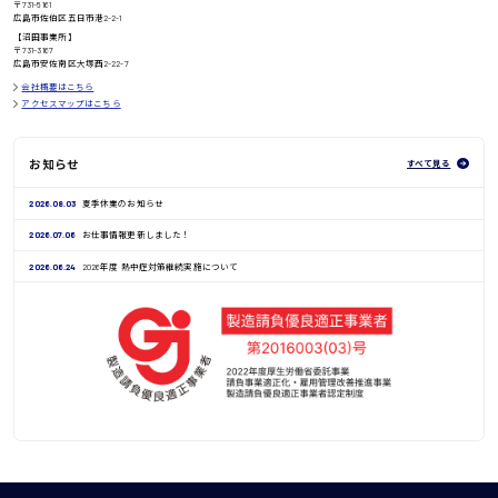
〒731-5161
広島市佐伯区五日市港2-2-1
鳥取県
【沼田事業所】
〒731-3167
広島市安佐南区大塚西2-22-7
会社概要はこちら
アクセスマップはこちら
お知らせ
すべて見る
2026.08.03
夏季休業のお知らせ
2026.07.06
お仕事情報更新しました！
2026.06.24
2026年度 熱中症対策継続実施について