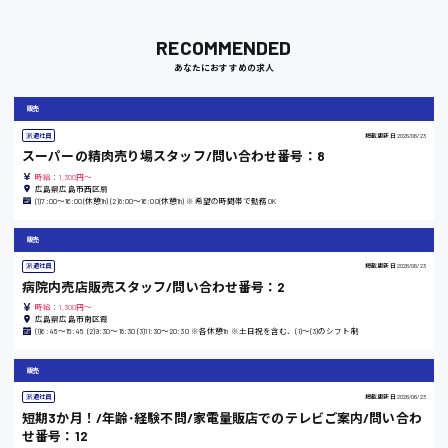
RECOMMENDED
岡山県
あなたにおすすめの求人
時給1100円～
販売
派遣社員
掲載更新日
2026/06/23
大阪府
スーパーの精肉売り場スタッフ/問い合わせ番号：8
時給：1,300円～
広島県広島市西区扇
(1)7:00〜16:00(休憩1h) (2)8:00〜16:00(休憩1h) ※希望の時間帯で勤務OK
竹原市
販売
派遣社員
掲載更新日
2026/06/23
時給1300円〜
病院内売店販売スタッフ/問い合わせ番号：2
時給：1,300円～
広島県広島市南区霞
熊本県
(1)6:45〜15:45 (2)9:30〜18:30 (3)11:30〜20:30 ※各休憩1h ※土日祝を含む、(1)〜(3)のシフト制
販売
派遣社員
掲載更新日
2026/06/23
東京都
短期3か月！/年齢･経験不問/家電量販店でのテレビご案内/問い合わ
せ番号：12
時給1200円〜