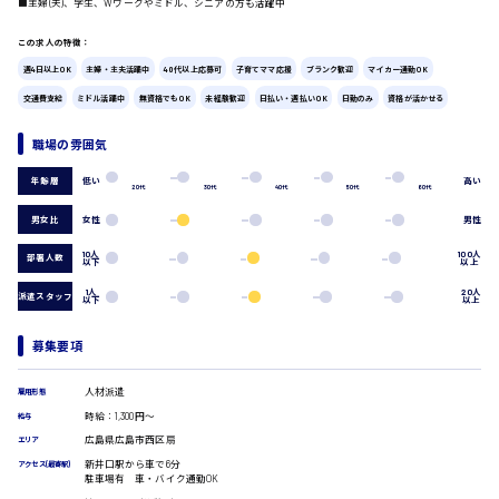
■主婦(夫)、学生、Wワークやミドル、シニアの方も活躍中
広島市中区
時給1200円～
製造・軽作業・物流系
この求人の特徴：
組立、加工
週4日以上OK
主婦・主夫活躍中
40代以上応募可
子育てママ応援
ブランク歓迎
マイカー通勤OK
製造オペレーター
検品・包装・箱詰め
交通費支給
ミドル活躍中
無資格でもOK
未経験歓迎
日払い・週払いOK
日勤のみ
資格が活かせる
広島市東区
ピッキング・仕分け
軽作業
職場の雰囲気
フォークリフト
低い
高い
年齢層
介護・医療系
20代
30代
40代
50代
60代
時給1300円～
広島市南区
医師
男女比
女性
男性
介護職
10人
100人
部署人数
看護助手
以下
以上
看護師
1人
20人
派遣スタッフ
以下
以上
オフィスワーク系
広島市西区
貿易事務
募集要項
データ入力
コールセンターオペレーター
人材派遣
雇用形態
時給1400円～
一般事務
広島市佐伯区
時給：1,300円～
給与
総務事務
広島県広島市西区扇
エリア
経理事務
新井口駅から車で6分
アクセス(最寄駅)
営業事務
駐車場有 車・バイク通勤OK
受付事務