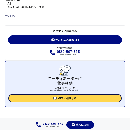
入社
※入社当日は担当も同行します
日給制すべて
OTHER04
大竹市
この求人に応募する
かんたん応募(WEB)
三次市
お電話での応募窓口
0120-507-545
受付：平日9:00 - 18:00
月給制すべて
三原市
コーディネーターに
仕事相談
人材コーディネーターが
あなたの仕事探しをサポートします。
福山市
WEBで相談する
時給1000円～
福岡県
0120-507-545
求人に応募
受付：平日9:00 - 18:00