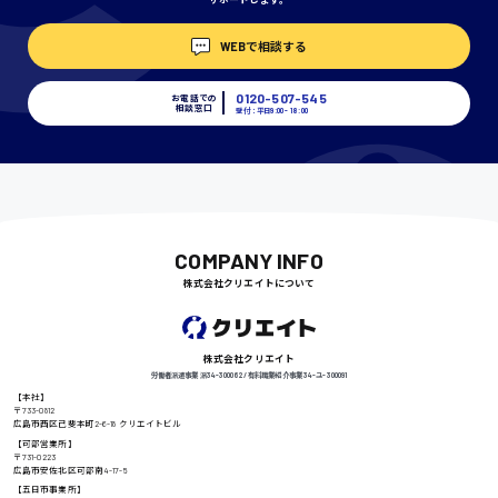
WEBで相談する
埼玉県
時給1400円〜
0120-507-545
お電話での
相談窓口
受付：平日9:00 - 18:00
千葉県
尾道市
日給9000円〜
COMPANY INFO
株式会社クリエイトについて
徳島県
株式会社クリエイト
労働者派遣事業 派34-300062 / 有料職業紹介事業 34-ユ-300091
【本社】
〒733-0812
広島市西区己斐本町2-6-18 クリエイトビル
高知県
日給8000円〜
【可部営業所】
〒731-0223
広島市安佐北区可部南4-17-5
【五日市事業所】