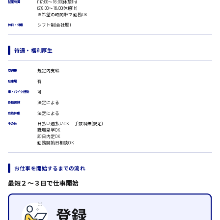
(1)7:00〜16:00(休憩1h)
就業時間
広島市安佐南区
医療事務
(2)8:00〜16:00(休憩1h)
※希望の時間帯で勤務OK
翻訳、通訳
シフト制(会社暦)
休日・休暇
IT・クリエイティブ系
時給1500円以上
DTPオペレーター
広島市安佐北区
CADオペレーター
待遇・福利厚生
WEBデザイナー
校正・編集
規定内支給
交通費
システムエンジニア
有
駐車場
プログラマー
広島市安芸区
可
車・バイク通勤
カスタマーエンジニア
法定による
各種保険
販売・サービス・フード系
法定による
有給休暇
経営企画
時給制すべて
日払い週払いOK 手数料無(規定)
その他
職場見学OK
廿日市市
販売
即日内定OK
レジ
勤務開始日相談OK
ホール
接客
お仕事を開始するまでの流れ
調理
呉市
洗い場
最短２〜３日で仕事開始
営業
ラウンダー営業
日給8000円～
ルート営業
東広島市