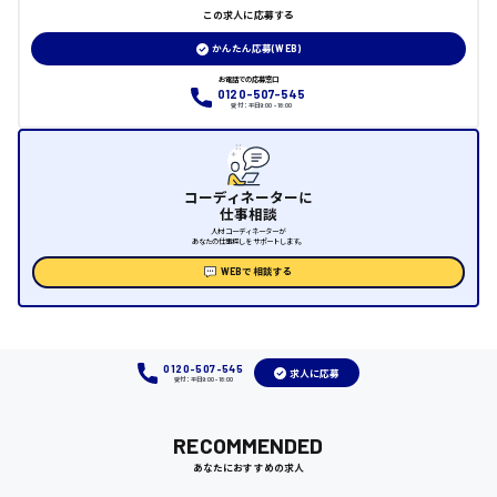
この求人に応募する
大竹市
かんたん応募(WEB)
お電話での応募窓口
0120-507-545
受付：平日9:00 - 18:00
三次市
月給制すべて
コーディネーターに
仕事相談
三原市
人材コーディネーターが
あなたの仕事探しをサポートします。
WEBで相談する
福山市
時給1000円～
0120-507-545
求人に応募
受付：平日9:00 - 18:00
福岡県
RECOMMENDED
あなたにおすすめの求人