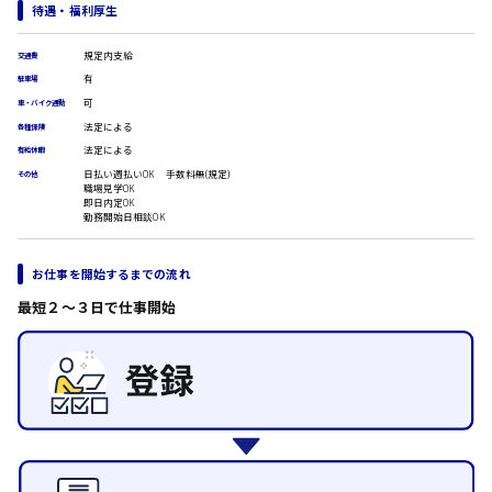
医療事務
待遇・福利厚生
翻訳、通訳
IT・クリエイティブ系
規定内支給
交通費
時給1500円以上
有
広島市安佐北区
DTPオペレーター
駐車場
CADオペレーター
可
車・バイク通勤
WEBデザイナー
法定による
各種保険
校正・編集
法定による
有給休暇
システムエンジニア
広島市安芸区
日払い週払いOK 手数料無(規定)
その他
プログラマー
職場見学OK
即日内定OK
カスタマーエンジニア
勤務開始日相談OK
販売・サービス・フード系
時給制すべて
経営企画
廿日市市
お仕事を開始するまでの流れ
販売
最短２〜３日で仕事開始
レジ
ホール
接客
呉市
調理
洗い場
営業
日給8000円～
ラウンダー営業
東広島市
ルート営業
その他の専門職