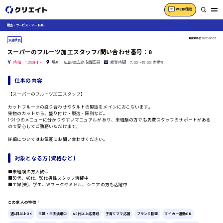
WEB相談
販売・サービス・フード系
掲載更新日
2026/06/23
派遣社員
スーパーのフルーツ加工スタッフ/問い合わせ番号：8
時給：1,300円～
場所：広島県広島市西区扇
就業時間：7:00〜15:00(実働7h)
仕事の内容
【スーパーのフルーツ加工スタッフ】
カットフルーツの盛り合わせやタルトの製造をメインにおこないます。
果物のカットから、盛り付け・製造・陳列など。
1つ1つのメニューに分かりやすいマニュアルがあり、未経験の方でも先輩スタッフのサポートがある
ので安心してご勤務いただけます。
詳細についてはお気軽にお問い合わせください。
対象となる方 (資格など)
■未経験の方大歓迎
■30代、40代、50代男性スタッフ活躍中
■主婦(夫)、学生、Wワークやミドル、シニアの方も活躍中
この求人の特徴：
週4日以上OK
主婦・主夫活躍中
40代以上応募可
子育てママ応援
ブランク歓迎
マイカー通勤OK