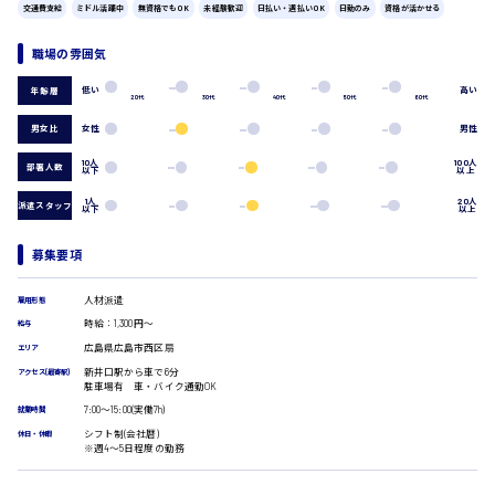
広島市中区
時給1200円～
交通費支給
ミドル活躍中
無資格でもOK
未経験歓迎
日払い・週払いOK
日勤のみ
資格が活かせる
製造・軽作業・物流系
組立、加工
職場の雰囲気
製造オペレーター
検品・包装・箱詰め
低い
高い
年齢層
20代
30代
40代
50代
60代
広島市東区
ピッキング・仕分け
軽作業
男女比
女性
男性
フォークリフト
10人
100人
部署人数
以下
以上
介護・医療系
時給1300円～
広島市南区
1人
20人
医師
派遣スタッフ
以下
以上
介護職
看護助手
募集要項
看護師
広島市西区
オフィスワーク系
人材派遣
雇用形態
時給：1,300円～
貿易事務
給与
データ入力
広島県広島市西区扇
エリア
コールセンターオペレーター
新井口駅から車で6分
アクセス(最寄駅)
時給1400円～
駐車場有 車・バイク通勤OK
広島市佐伯区
一般事務
7:00〜15:00(実働7h)
総務事務
就業時間
経理事務
シフト制(会社暦)
休日・休暇
※週4〜5日程度の勤務
営業事務
受付事務
広島市安佐南区