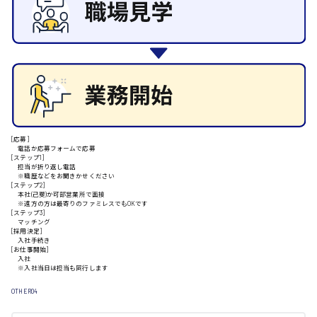
施設管理・整備
清掃
安芸高田市
施工管理
自動車整備士
配送・ドライバー
日給9000円～
山県郡
[応募]
電話か応募フォームで応募
安芸太田町
[ステップ1]
担当が折り返し電話
※職歴などをお聞きかせください
[ステップ2]
本社(己斐)か可部営業所で面接
日給10000円以上
※遠方の方は最寄りのファミレスでもOKです
[ステップ3]
安芸郡
マッチング
[採用決定]
入社手続き
[お仕事開始]
入社
※入社当日は担当も同行します
山口県
OTHER04
日給制すべて