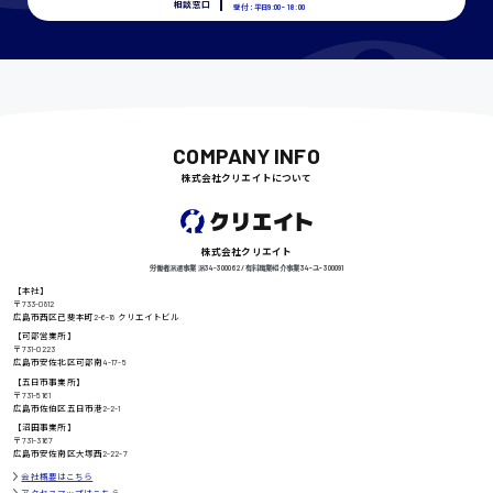
相談窓口
受付：平日9:00 - 18:00
千葉県
COMPANY INFO
尾道市
日給9000円〜
株式会社クリエイトについて
徳島県
株式会社クリエイト
労働者派遣事業 派34-300062 / 有料職業紹介事業 34-ユ-300091
【本社】
〒733-0812
広島市西区己斐本町2-6-18 クリエイトビル
【可部営業所】
高知県
日給8000円〜
〒731-0223
広島市安佐北区可部南4-17-5
【五日市事業所】
〒731-5161
広島市佐伯区五日市港2-2-1
【沼田事業所】
鳥取県
〒731-3167
広島市安佐南区大塚西2-22-7
会社概要はこちら
アクセスマップはこちら