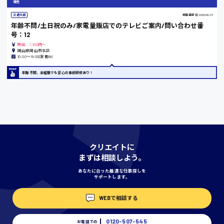
販売
派遣社員
掲載更新日
2026/06/23
年齢不問/土日祝のみ/家電量販店でのテレビご案内/問い合わせ番
号：12
香川県
時給：1,300円～
時給1100円〜
岡山県岡山市北区
10:00〜19:00(実働8h)
年齢不問、未経験でも安心の事前研修あり！
愛知県
宮城県
時給1000円〜
クリエイトに
まずは相談しよう。
神奈川県
あなたに合った最適な仕事探しを
サポートします。
WEBで相談する
埼玉県
時給1400円〜
0120-507-545
お電話での