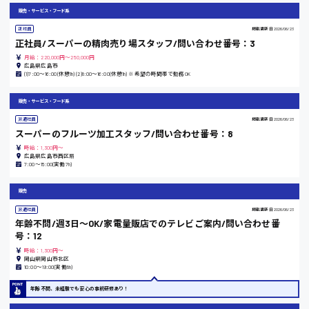
岡山県
販売・サービス・フード系
正社員
掲載更新日
2026/06/23
時給1100円～
正社員/スーパーの精肉売り場スタッフ/問い合わせ番号：3
月給：220,000円～250,000円
広島県広島市
大阪府
(1)7:00〜16:00(休憩1h) (2)8:00〜16:00(休憩1h) ※希望の時間帯で勤務OK
販売・サービス・フード系
派遣社員
掲載更新日
2026/06/23
竹原市
スーパーのフルーツ加工スタッフ/問い合わせ番号：8
時給1300円〜
時給：1,300円～
広島県広島市西区扇
7:00〜15:00(実働7h)
熊本県
販売
派遣社員
掲載更新日
2026/06/23
年齢不問/週3日〜OK/家電量販店でのテレビご案内/問い合わせ番
号：12
東京都
時給：1,300円～
岡山県岡山市北区
時給1200円〜
10:00〜19:00(実働8h)
年齢不問、未経験でも安心の事前研修あり！
島根県