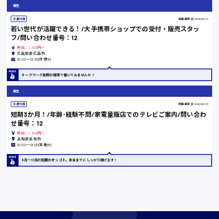
販売
東京都
派遣社員
掲載更新日
2026/06/23
時給1200円〜
若い世代が活躍できる！/大手携帯ショップでの受付・販売スタッ
フ/問い合わせ番号：12
時給：1,300円～
広島県東広島市
島根県
10:00〜19:00(休憩1h)
チークワーク抜群の環境で働いてみませんか？
販売
香川県
派遣社員
掲載更新日
2026/06/23
時給1100円〜
短期3か月！/年齢･経験不問/家電量販店でのテレビご案内/問い合わ
せ番号：12
時給：1,300円～
高知県高知市
愛知県
10:00〜19:00(実働8h)
9月～11月の短期のオシゴト。年末までにしっかり稼げます！
宮城県
時給1000円〜