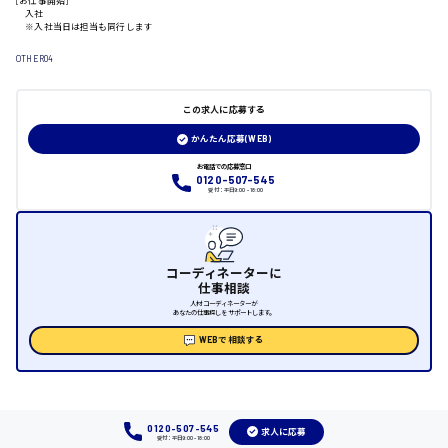
[お仕事開始]
入社
山口県
※入社当日は担当も同行します
OTHER04
日給制すべて
この求人に応募する
大竹市
かんたん応募(WEB)
お電話での応募窓口
0120-507-545
受付：平日9:00 - 18:00
三次市
月給制すべて
コーディネーターに
仕事相談
三原市
人材コーディネーターが
あなたの仕事探しをサポートします。
WEBで相談する
福山市
時給1000円～
0120-507-545
求人に応募
受付：平日9:00 - 18:00