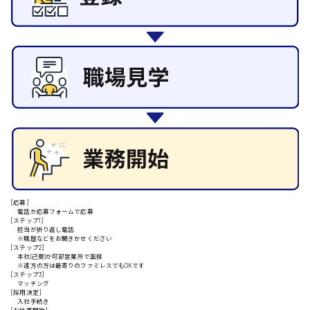
日給8000円～
その他の専門職
東広島市
施設管理・整備
清掃
施工管理
自動車整備士
安芸高田市
配送・ドライバー
日給9000円～
山県郡
[応募]
安芸太田町
電話か応募フォームで応募
[ステップ1]
担当が折り返し電話
※職歴などをお聞きかせください
日給10000円以上
[ステップ2]
本社(己斐)か可部営業所で面接
安芸郡
※遠方の方は最寄りのファミレスでもOKです
[ステップ3]
マッチング
[採用決定]
入社手続き