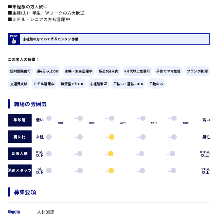
■未経験の方大歓迎
広島市中区
時給1200円～
■主婦(夫)・学生・Wワークの方大歓迎
製造・軽作業・物流系
■ミドル・シニアの方も活躍中
組立、加工
製造オペレーター
未経験の方でもできるカンタン作業！
検品・包装・箱詰め
ピッキング・仕分け
広島市東区
この求人の特徴：
軽作業
短時間勤務可
週4日以上OK
主婦・主夫活躍中
駅近5分以内
40代以上応募可
子育てママ応援
ブランク歓迎
フォークリフト
交通費支給
ミドル活躍中
無資格でもOK
未経験歓迎
日払い・週払いOK
日勤のみ
介護・医療系
時給1300円～
医師
広島市南区
職場の雰囲気
介護職
看護助手
低い
高い
年齢層
20代
30代
40代
50代
60代
看護師
男女比
女性
男性
オフィスワーク系
広島市西区
10人
100人
貿易事務
部署人数
以下
以上
データ入力
1人
20人
派遣スタッフ
コールセンターオペレーター
以下
以上
一般事務
時給1400円～
広島市佐伯区
総務事務
募集要項
経理事務
営業事務
人材派遣
雇用形態