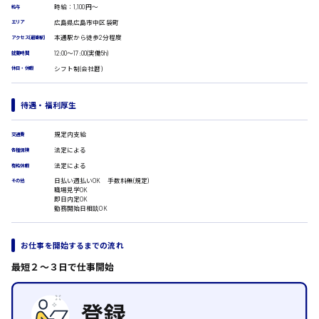
受付事務
時給：1,100円～
給与
医療事務
広島市安佐南区
広島県広島市中区袋町
エリア
翻訳、通訳
本通駅から徒歩2分程度
アクセス(最寄駅)
IT・クリエイティブ系
12:00〜17:00(実働5h)
就業時間
DTPオペレーター
シフト制(会社暦)
休日・休暇
時給1500円以上
CADオペレーター
広島市安佐北区
WEBデザイナー
待遇・福利厚生
校正・編集
システムエンジニア
プログラマー
規定内支給
交通費
広島市安芸区
カスタマーエンジニア
法定による
各種保険
法定による
販売・サービス・フード系
有給休暇
日払い週払いOK 手数料無(規定)
その他
経営企画
職場見学OK
時給制すべて
販売
即日内定OK
勤務開始日相談OK
廿日市市
レジ
ホール
接客
お仕事を開始するまでの流れ
調理
最短２〜３日で仕事開始
洗い場
呉市
営業
ラウンダー営業
ルート営業