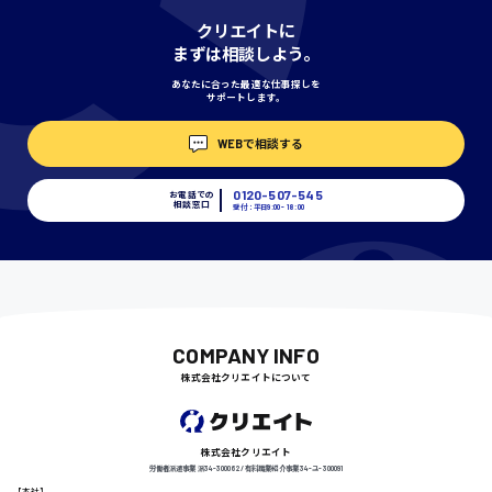
神奈川県
クリエイトに
まずは相談しよう。
あなたに合った最適な仕事探しを
サポートします。
埼玉県
時給1400円〜
WEBで相談する
0120-507-545
お電話での
相談窓口
受付：平日9:00 - 18:00
千葉県
尾道市
日給9000円〜
COMPANY INFO
株式会社クリエイトについて
徳島県
株式会社クリエイト
労働者派遣事業 派34-300062 / 有料職業紹介事業 34-ユ-300091
【本社】