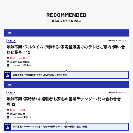
福岡県
RECOMMENDED
あなたにおすすめの求人
岡山県
販売
派遣社員
掲載更新日
2026/06/23
時給1100円～
年齢不問/フルタイムで稼げる/家電量販店でのテレビご案内/問い合
わせ番号：12
時給：1,400円～
大阪府
広島県広島市西区
10:00〜19:00(実働8h)
未経験者も丁寧な事前研修有！日払い/週払い手数料無料！
販売
竹原市
派遣社員
掲載更新日
2026/06/23
時給1300円〜
年齢不問/高時給/未経験者も安心の営業ラウンダー/問い合わせ番
号:12
時給：1,500円～
熊本県
岡山県津山市
10:00〜18:00(実働7h)
大手家電メーカーでのお仕事！充実の事前研修あり！当社は日払い週払い無料！