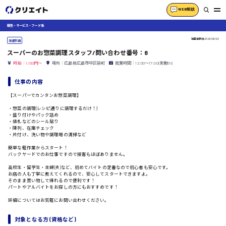
WEB相談
販売・サービス・フード系
掲載更新日
2026/06/23
派遣社員
スーパーのお惣菜調理スタッフ/問い合わせ番号：8
時給：1,100円～
場所：広島県広島市中区袋町
就業時間：12:00〜17:00(実働5h)
仕事の内容
【スーパーでカンタンお惣菜調理】
・惣菜の調理(レシピ通りに調理するだけ！)
・盛り付けやパック詰め
・値札などのシール貼り
・陳列、在庫チェック
・片付け、洗い物や調理場の清掃など
簡単な軽作業からスタート！
バックヤードでのお仕事ですので接客もほぼありません。
高校生・留学生・主婦(夫)など、初めてバイトの定番なので初心者も安心です。
お店の人も丁寧に教えてくれるので、安心してスタートできますよ。
そのまま買い物して帰れるので便利です！
パートやアルバイトをお探しの方にもおすすめです！
詳細についてはお気軽にお問い合わせください。
対象となる方 (資格など)