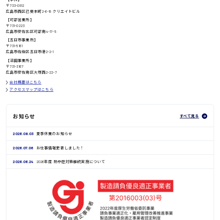
〒733-0812
高知県
広島市西区己斐本町2-6-18 クリエイトビル
日給8000円〜
【可部営業所】
〒731-0223
広島市安佐北区可部南4-17-5
【五日市事業所】
〒731-5161
広島市佐伯区五日市港2-2-1
鳥取県
【沼田事業所】
〒731-3167
広島市安佐南区大塚西2-22-7
会社概要はこちら
アクセスマップはこちら
お知らせ
すべて見る
2026.08.03
夏季休業のお知らせ
2026.07.06
お仕事情報更新しました！
2026.06.24
2026年度 熱中症対策継続実施について