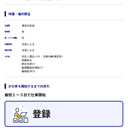
広島市安佐南区
医療事務
翻訳、通訳
待遇・福利厚生
IT・クリエイティブ系
時給1500円以上
DTPオペレーター
広島市安佐北区
規定内支給
交通費
CADオペレーター
有
駐車場
WEBデザイナー
可
車・バイク通勤
校正・編集
法定による
各種保険
システムエンジニア
広島市安芸区
法定による
プログラマー
有給休暇
カスタマーエンジニア
日払い週払いOK 手数料無(規定有)
その他
制服貸与
販売・サービス・フード系
即日内定OK
勤務開始日相談OK
時給制すべて
経営企画
職場見学OK
廿日市市
販売
レジ
お仕事を開始するまでの流れ
ホール
接客
最短２〜３日で仕事開始
調理
呉市
洗い場
営業
ラウンダー営業
日給8000円～
ルート営業
東広島市