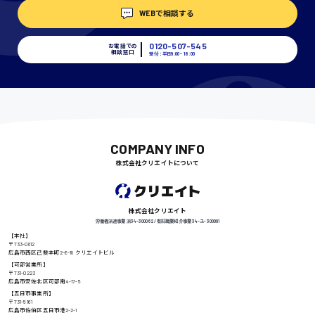
WEBで相談する
埼玉県
時給1400円〜
0120-507-545
お電話での
相談窓口
受付：平日9:00 - 18:00
千葉県
尾道市
COMPANY INFO
日給9000円〜
株式会社クリエイトについて
徳島県
株式会社クリエイト
労働者派遣事業 派34-300062 / 有料職業紹介事業 34-ユ-300091
【本社】
〒733-0812
広島市西区己斐本町2-6-18 クリエイトビル
高知県
【可部営業所】
日給8000円〜
〒731-0223
広島市安佐北区可部南4-17-5
【五日市事業所】
〒731-5161
広島市佐伯区五日市港2-2-1