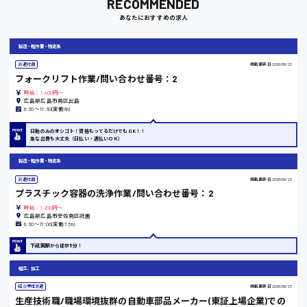
RECOMMENDED
あなたにおすすめの求人
岡山県
製造・軽作業・物流系
時給1100円～
派遣社員
掲載更新日
2026/06/23
フォークリフト作業/問い合わせ番号：2
時給：1,400円～
大阪府
広島県広島市南区出島
8:30〜17:30(実働8h)
日勤のみのオシゴト！資格もってるだけでもOK！！
急な出費も大丈夫（日払い・週払いＯＫ）
竹原市
製造・軽作業・物流系
時給1300円〜
派遣社員
掲載更新日
2026/06/23
プラスチック容器の洗浄作業/問い合わせ番号：2
時給：1,200円～
熊本県
広島県広島市安佐南区祇園
8:30〜17:00(実働7.5h)
下祗園駅から徒歩5分！
組立、加工
東京都
紹介予定派遣
掲載更新日
2026/06/23
時給1200円〜
生産技術職/職場環境抜群の自動車部品メーカー(東証上場企業)での