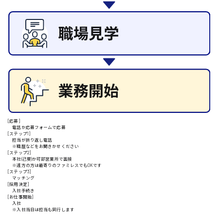
その他の専門職
施設管理・整備
清掃
施工管理
安芸高田市
自動車整備士
配送・ドライバー
日給9000円～
山県郡
[応募]
安芸太田町
電話か応募フォームで応募
[ステップ1]
担当が折り返し電話
※職歴などをお聞きかせください
日給10000円以上
[ステップ2]
本社(己斐)か可部営業所で面接
安芸郡
※遠方の方は最寄りのファミレスでもOKです
[ステップ3]
マッチング
[採用決定]
入社手続き
[お仕事開始]
入社
山口県
※入社当日は担当も同行します