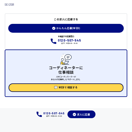
SEIZO01
日給制すべて
大竹市
この求人に応募する
かんたん応募(WEB)
お電話での応募窓口
0120-507-545
受付：平日9:00 - 18:00
三次市
月給制すべて
コーディネーターに
三原市
仕事相談
人材コーディネーターが
あなたの仕事探しをサポートします。
WEBで相談する
福山市
時給1000円～
0120-507-545
求人に応募
受付：平日9:00 - 18:00
福岡県