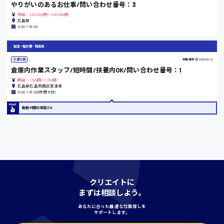
やりがいのあるお仕事/問い合わせ番号：3
月給：250,000円～300,000円
島根県
広島県
9:00～18:00
製造・軽作業・物流系
派遣社員
掲載更新日
2026/06/23
香川県
倉庫内作業スタッフ/短時間/扶養内OK/問い合わせ番号：1
時給1100円〜
時給：1,100円～1,150円
広島県広島市西区草津港
9:00〜15:00(休憩15分)
愛知県
勤務時間の相談OK
宮城県
時給1000円〜
クリエイトに
まずは相談しよう。
神奈川県
あなたに合った最適な仕事探しを
サポートします。