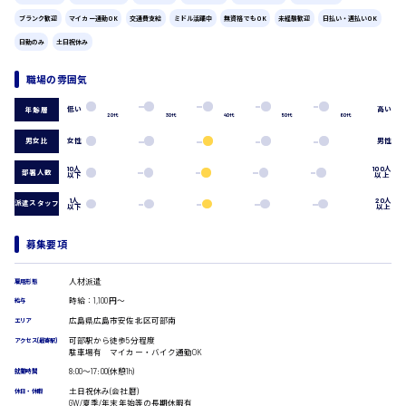
広島市中区
時給1200円～
製造・軽作業・物流系
ブランク歓迎
マイカー通勤OK
交通費支給
ミドル活躍中
無資格でもOK
未経験歓迎
日払い・週払いOK
組立、加工
日勤のみ
土日祝休み
製造オペレーター
検品・包装・箱詰め
職場の雰囲気
広島市東区
ピッキング・仕分け
低い
高い
年齢層
軽作業
20代
30代
40代
50代
60代
フォークリフト
男女比
女性
男性
介護・医療系
時給1300円～
10人
100人
広島市南区
部署人数
医師
以下
以上
介護職
1人
20人
派遣スタッフ
以下
以上
看護助手
看護師
募集要項
広島市西区
オフィスワーク系
貿易事務
人材派遣
雇用形態
データ入力
時給：1,100円～
給与
コールセンターオペレーター
広島県広島市安佐北区可部南
時給1400円～
エリア
一般事務
広島市佐伯区
可部駅から徒歩5分程度
アクセス(最寄駅)
総務事務
駐車場有 マイカー・バイク通勤OK
経理事務
8:00〜17:00(休憩1h)
就業時間
営業事務
土日祝休み(会社暦)
休日・休暇
受付事務
GW/夏季/年末年始等の長期休暇有