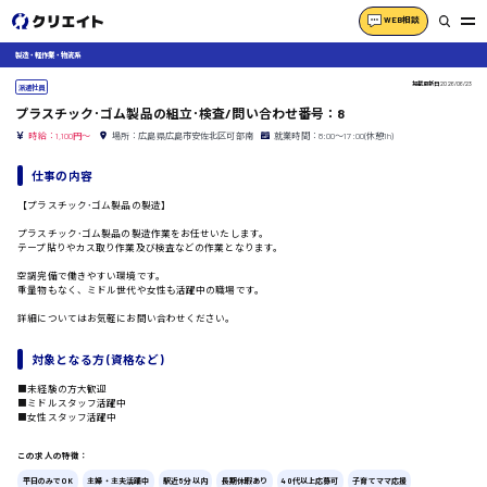
WEB相談
製造・軽作業・物流系
掲載更新日
2026/06/23
派遣社員
プラスチック･ゴム製品の組立･検査/問い合わせ番号：8
時給：1,100円～
場所：広島県広島市安佐北区可部南
就業時間：8:00〜17:00(休憩1h)
仕事の内容
【プラスチック･ゴム製品の製造】
プラスチック･ゴム製品の製造作業をお任せいたします。
テープ貼りやカス取り作業及び検査などの作業となります。
空調完備で働きやすい環境です。
重量物もなく、ミドル世代や女性も活躍中の職場です。
詳細についてはお気軽にお問い合わせください。
対象となる方 (資格など)
■未経験の方大歓迎
■ミドルスタッフ活躍中
■女性スタッフ活躍中
この求人の特徴：
平日のみでOK
主婦・主夫活躍中
駅近5分以内
長期休暇あり
40代以上応募可
子育てママ応援