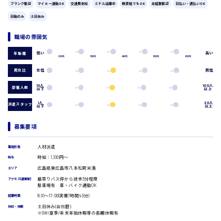
広島市中区
時給1200円～
ブランク歓迎
マイカー通勤OK
交通費支給
ミドル活躍中
無資格でもOK
未経験歓迎
日払い・週払いOK
製造・軽作業・物流系
日勤のみ
土日休み
組立、加工
製造オペレーター
職場の雰囲気
検品・包装・箱詰め
広島市東区
ピッキング・仕分け
低い
高い
年齢層
軽作業
20代
30代
40代
50代
60代
フォークリフト
男女比
女性
男性
介護・医療系
10人
100人
時給1300円～
部署人数
広島市南区
以下
以上
医師
介護職
1人
20人
派遣スタッフ
以下
以上
看護助手
看護師
募集要項
広島市西区
オフィスワーク系
貿易事務
人材派遣
雇用形態
データ入力
時給：1,100円～
給与
コールセンターオペレーター
広島県東広島市八本松町米満
時給1400円～
エリア
広島市佐伯区
一般事務
最寄りバス停から徒歩3分程度
アクセス(最寄駅)
総務事務
駐車場有 車・バイク通勤OK
経理事務
8:10〜17:00(実働7時間40分)
就業時間
営業事務
土日休み(会社暦)
休日・休暇
受付事務
※GW/夏季/年末年始休暇等の長期休暇有
広島市安佐南区