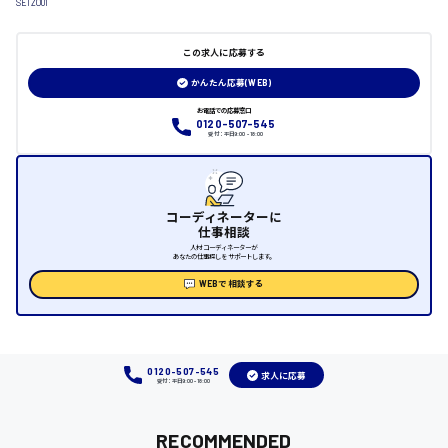
SEIZO01
大竹市
この求人に応募する
かんたん応募(WEB)
お電話での応募窓口
三次市
0120-507-545
受付：平日9:00 - 18:00
月給制すべて
三原市
コーディネーターに
仕事相談
人材コーディネーターが
あなたの仕事探しをサポートします。
WEBで相談する
福山市
時給1000円～
0120-507-545
福岡県
求人に応募
受付：平日9:00 - 18:00
RECOMMENDED