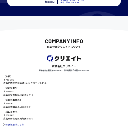
相談窓口
受付：平日9:00 - 18:00
千葉県
COMPANY INFO
尾道市
日給9000円〜
株式会社クリエイトについて
徳島県
株式会社クリエイト
労働者派遣事業 派34-300062 / 有料職業紹介事業 34-ユ-300091
【本社】
〒733-0812
広島市西区己斐本町2-6-18 クリエイトビル
【可部営業所】
高知県
日給8000円〜
〒731-0223
広島市安佐北区可部南4-17-5
【五日市事業所】
〒731-5161
広島市佐伯区五日市港2-2-1
【沼田事業所】
鳥取県
〒731-3167
広島市安佐南区大塚西2-22-7
会社概要はこちら