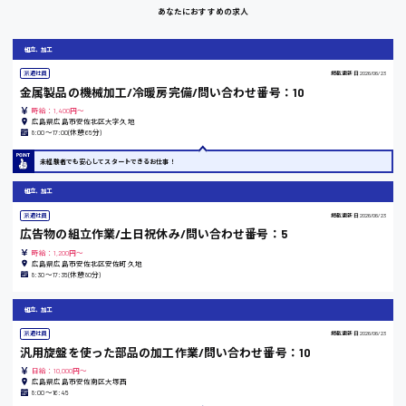
岡山県
あなたにおすすめの求人
時給1100円～
組立、加工
派遣社員
掲載更新日
2026/06/23
大阪府
金属製品の機械加工/冷暖房完備/問い合わせ番号：10
時給：1,400円～
広島県広島市安佐北区大字久地
8:00〜17:00(休憩65分)
未経験者でも安心してスタートできるお仕事！
竹原市
組立、加工
時給1300円〜
派遣社員
掲載更新日
2026/06/23
広告物の組立作業/土日祝休み/問い合わせ番号：5
熊本県
時給：1,200円～
広島県広島市安佐北区安佐町久地
8:30〜17:35(休憩80分)
組立、加工
東京都
派遣社員
掲載更新日
2026/06/23
時給1200円〜
汎用旋盤を使った部品の加工作業/問い合わせ番号：10
日給：10,000円～
広島県広島市安佐南区大塚西
8:00〜16:45
島根県