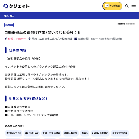
WEB相談
組立、加工
掲載更新日
2026/06/23
派遣社員
自動車部品の組付け作業/問い合わせ番号：8
時給：1,100円～
場所：広島県東広島市八本松町米満
就業時間：8:10〜17:00(実働7時間40分)
仕事の内容
【自動車部品の組付け作業】
インパクトを使用してのプラスチック部品の組付け作業
空調完備の工場で働きやすさバツグンの環境です。
扱う部品は軽くて小さい部品になりますので未経験でも安心です！
詳細についてはお気軽にお問い合わせください。
対象となる方 (資格など)
■未経験の方大歓迎
■男女スタッフ活躍中
■20代、30代、40代、50代スタッフ活躍中
この求人の特徴：
平日のみでOK
週4日以上OK
主婦・主夫活躍中
長期休暇あり
高収入
40代以上応募可
子育てママ応援