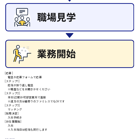
施設管理・整備
清掃
安芸高田市
施工管理
自動車整備士
配送・ドライバー
日給9000円～
山県郡
安芸太田町
[応募]
電話か応募フォームで応募
[ステップ1]
担当が折り返し電話
日給10000円以上
※職歴などをお聞きかせください
[ステップ2]
安芸郡
本社(己斐)か可部営業所で面接
※遠方の方は最寄りのファミレスでもOKです
[ステップ3]
マッチング
[採用決定]
入社手続き
[お仕事開始]
山口県
入社
※入社当日は担当も同行します
日給制すべて