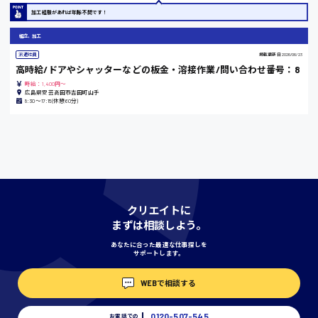
加工経験があれば年齢不問です！
組立、加工
香川県
派遣社員
掲載更新日
2026/06/23
高時給/ドアやシャッターなどの板金・溶接作業/問い合わせ番号：8
時給1100円〜
時給：1,400円～
広島県安芸高田市吉田町山手
8:30〜17:15(休憩60分)
愛知県
宮城県
時給1000円〜
クリエイトに
まずは相談しよう。
神奈川県
あなたに合った最適な仕事探しを
サポートします。
WEBで相談する
埼玉県
時給1400円〜
0120-507-545
お電話での