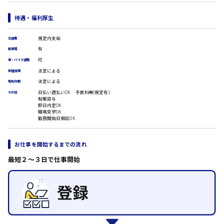
医療事務
翻訳、通訳
待遇・福利厚生
IT・クリエイティブ系
時給1500円以上
DTPオペレーター
広島市安佐北区
規定内支給
交通費
CADオペレーター
有
駐車場
WEBデザイナー
可
車・バイク通勤
校正・編集
法定による
各種保険
システムエンジニア
広島市安芸区
法定による
有給休暇
プログラマー
日払い週払いOK 手数料無(規定有)
その他
カスタマーエンジニア
制服貸与
即日内定OK
販売・サービス・フード系
職場見学OK
時給制すべて
勤務開始日相談OK
経営企画
廿日市市
販売
レジ
お仕事を開始するまでの流れ
ホール
最短２〜３日で仕事開始
接客
呉市
調理
洗い場
営業
日給8000円～
ラウンダー営業
東広島市
ルート営業
その他の専門職