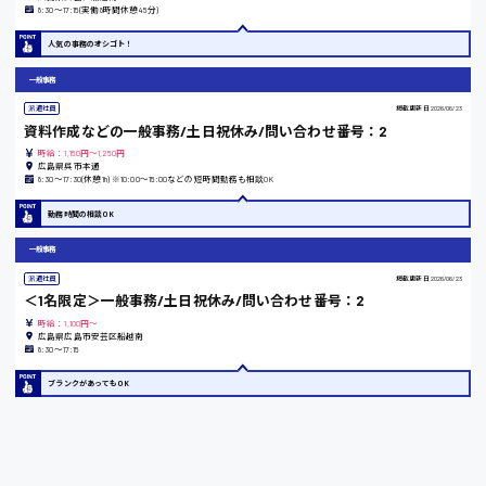
8:30〜17:15(実働8時間休憩45分)
東京都
人気の事務のオシゴト！
時給1200円〜
一般事務
派遣社員
掲載更新日
2026/06/23
資料作成などの一般事務/土日祝休み/問い合わせ番号：2
島根県
時給：1,150円～1,250円
広島県呉市本通
8:30〜17:30(休憩1h) ※10:00〜15:00などの短時間勤務も相談OK
勤務時間の相談OK
香川県
一般事務
時給1100円〜
派遣社員
掲載更新日
2026/06/23
＜1名限定＞一般事務/土日祝休み/問い合わせ番号：2
時給：1,100円～
愛知県
広島県広島市安芸区船越南
8:30〜17:15
ブランクがあってもOK
宮城県
時給1000円〜