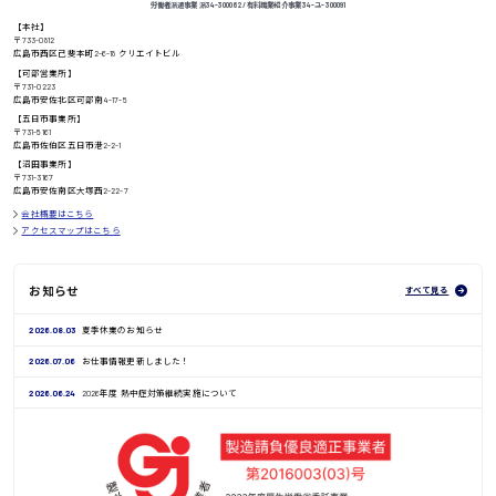
労働者派遣事業 派34-300062 / 有料職業紹介事業 34-ユ-300091
【本社】
〒733-0812
高知県
日給8000円〜
広島市西区己斐本町2-6-18 クリエイトビル
【可部営業所】
〒731-0223
広島市安佐北区可部南4-17-5
【五日市事業所】
〒731-5161
鳥取県
広島市佐伯区五日市港2-2-1
【沼田事業所】
〒731-3167
広島市安佐南区大塚西2-22-7
会社概要はこちら
アクセスマップはこちら
お知らせ
すべて見る
2026.08.03
夏季休業のお知らせ
2026.07.06
お仕事情報更新しました！
2026.06.24
2026年度 熱中症対策継続実施について