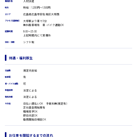
人材派遣
受付事務
雇用形態
医療事務
時給：1,200円～1,500円
給与
広島市安佐南区
翻訳、通訳
広島県広島市安佐南区大塚西
エリア
大塚駅より車で3分
IT・クリエイティブ系
アクセス(最寄駅)
無料駐車場有 車･バイク通勤OK
DTPオペレーター
8:00〜23:00
就業時間
時給1500円以上
CADオペレーター
上記時間内にて実働8h
広島市安佐北区
WEBデザイナー
シフト制
休日・休暇
校正・編集
システムエンジニア
待遇・福利厚生
プログラマー
広島市安芸区
カスタマーエンジニア
規定内支給
交通費
販売・サービス・フード系
有
駐車場
経営企画
可
車・バイク通勤
販売
時給制すべて
法定による
各種保険
廿日市市
レジ
法定による
有給休暇
ホール
日払い週払いOK 手数料無(規定有)
接客
その他
正社員登用制度有
調理
職場見学OK
即日内定OK
洗い場
呉市
勤務開始日相談OK
営業
ラウンダー営業
ルート営業
お仕事を開始するまでの流れ