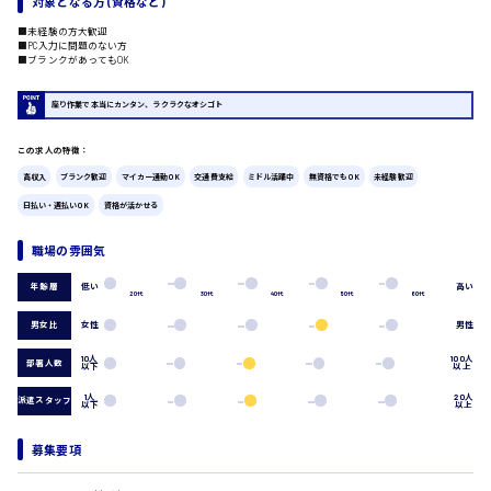
対象となる方 (資格など)
広島市中区
時給1200円～
■未経験の方大歓迎
製造・軽作業・物流系
■PC入力に問題のない方
■ブランクがあってもOK
組立、加工
製造オペレーター
検品・包装・箱詰め
座り作業で本当にカンタン、ラクラクなオシゴト
ピッキング・仕分け
広島市東区
軽作業
この求人の特徴：
フォークリフト
高収入
ブランク歓迎
マイカー通勤OK
交通費支給
ミドル活躍中
無資格でもOK
未経験歓迎
介護・医療系
日払い・週払いOK
資格が活かせる
時給1300円～
医師
広島市南区
介護職
職場の雰囲気
看護助手
低い
高い
年齢層
看護師
20代
30代
40代
50代
60代
オフィスワーク系
男女比
女性
男性
広島市西区
貿易事務
10人
100人
部署人数
以下
以上
データ入力
コールセンターオペレーター
1人
20人
派遣スタッフ
以下
以上
一般事務
時給1400円～
広島市佐伯区
総務事務
募集要項
経理事務
営業事務