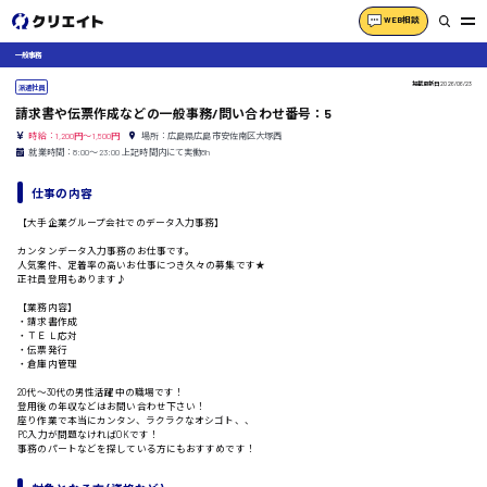
WEB相談
一般事務
掲載更新日
2026/06/23
派遣社員
請求書や伝票作成などの一般事務/問い合わせ番号：5
時給：1,200円～1,500円
場所：広島県広島市安佐南区大塚西
就業時間：8:00〜23:00 上記時間内にて実働8h
仕事の内容
【大手企業グループ会社でのデータ入力事務】
カンタンデータ入力事務のお仕事です。
人気案件、定着率の高いお仕事につき久々の募集です★
正社員登用もあります♪
【業務内容】
・請求書作成
・ＴＥＬ応対
・伝票発行
・倉庫内管理
20代〜30代の男性活躍中の職場です！
登用後の年収などはお問い合わせ下さい！
座り作業で本当にカンタン、ラクラクなオシゴト、、
PC入力が問題なければOKです！
事務のパートなどを探している方にもおすすめです！