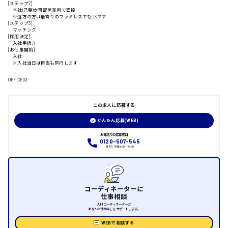
[ステップ2]
本社(己斐)か可部営業所で面接
※遠方の方は最寄りのファミレスでもOKです
山口県
[ステップ3]
マッチング
[採用決定]
入社手続き
日給制すべて
[お仕事開始]
入社
※入社当日は担当も同行します
大竹市
OFFICE03
この求人に応募する
三次市
かんたん応募(WEB)
月給制すべて
お電話での応募窓口
0120-507-545
受付：平日9:00 - 18:00
三原市
コーディネーターに
仕事相談
福山市
人材コーディネーターが
あなたの仕事探しをサポートします。
時給1000円～
WEBで相談する