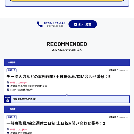
福岡県
0120-507-545
求人に応募
受付：平日9:00 - 18:00
岡山県
RECOMMENDED
時給1100円～
あなたにおすすめの求人
一般事務
大阪府
派遣社員
掲載更新日
2026/06/23
データ入力などの事務作業/土日祝休み/問い合わせ番号：5
時給：1,200円～
広島県広島市安佐北区安佐町久地
8:30〜17:35(休憩80分)
竹原市
未経験の方でも応募OK！
時給1300円〜
一般事務
派遣社員
掲載更新日
2026/06/23
熊本県
一般事務職/完全週休二日制(土日祝)/問い合わせ番号：2
時給：1,100円～
広島県安芸区船越南