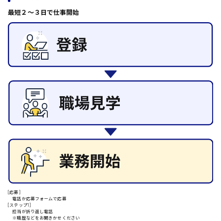
日給8000円～
その他の専門職
最短２〜３日で仕事開始
東広島市
施設管理・整備
清掃
施工管理
自動車整備士
配送・ドライバー
安芸高田市
日給9000円～
山県郡
安芸太田町
日給10000円以上
[応募]
安芸郡
電話か応募フォームで応募
[ステップ1]
担当が折り返し電話
※職歴などをお聞きかせください