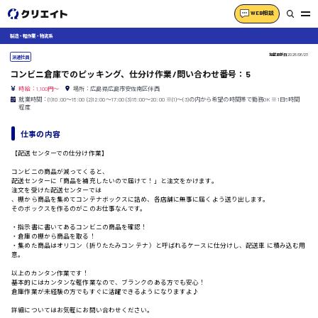
WEB相談
製造・軽作業・物流系
掲載更新日
2026/06/23
派遣社員
コンビニ倉庫でのピッキング、仕分け作業/問い合わせ番号：5
時給：1,100円～
場所：広島県広島市安佐南区伴西
就業時間：(1)10:00〜15:00 (2)12:00〜17:00 (3)15:00〜20:00 ※(1)〜(3)の内から希望の時間帯で勤務OK ※1日5時間
程度
仕事の内容
【配送センターでの仕分け作業】
コンビニの商品が減ってくると、
配送センターに「商品を補充したいので届けて！」と注文をかけます。
注文を受けた配送センターでは
、棚から商品を集めてコンテナボックスに詰め、各店舗に無事に届くよう送り出します。
そのボックスを作るのがこのお仕事なんです。
・指示書に書いてあるコンビニの商品を確認！
・倉庫の棚から商品を取る！
・集めた商品はオリコン（折りたたみコン テナ）と呼ばれるケースに仕分けし、配送車 に積み込む用
意。
以上のカンタン作業です！
基本的にはカンタンな軽作業なので、ブランクのある方でも安心！
倉庫作業が未経験の方でもすぐに活躍できるようになりますよ♪
詳細についてはお気軽にお問い合わせください。