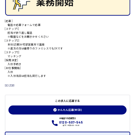
安芸郡
[応募]
電話か応募フォームで応募
[ステップ1]
山口県
担当が折り返し電話
※職歴などをお聞きかせください
[ステップ2]
本社(己斐)か可部営業所で面接
日給制すべて
※遠方の方は最寄りのファミレスでもOKです
[ステップ3]
マッチング
大竹市
[採用決定]
入社手続き
[お仕事開始]
入社
※入社当日は担当も同行します
SEIZO01
三次市
この求人に応募する
月給制すべて
かんたん応募(WEB)
三原市
お電話での応募窓口
0120-507-545
受付：平日9:00 - 18:00