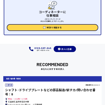
福山市
コーディネーターに
仕事相談
時給1000円～
人材コーディネーターが
あなたの仕事探しをサポートします。
WEBで相談する
福岡県
0120-507-545
求人に応募
岡山県
受付：平日9:00 - 18:00
時給1100円～
RECOMMENDED
あなたにおすすめの求人
大阪府
製造・軽作業・物流系
派遣社員
掲載更新日
2026/06/23
シャフト･ドライブプレートなどの部品製造/駅チカ/問い合わせ番
号：8
竹原市
時給：1,500円～1,875円
広島県広島市安芸区中野
時給1300円〜
8:00〜17:00/20:00〜翌5:00 ※交替勤務