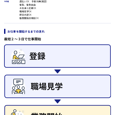
ルート営業
週払いOK 手数料無(規定)
その他
髪型、髪色自由
その他の専門職
お友達と応募OK
職場見学OK
施設管理・整備
即日内定OK
日給8000円～
勤務開始日相談OK
清掃
東広島市
施工管理
自動車整備士
お仕事を開始するまでの流れ
配送・ドライバー
最短２〜３日で仕事開始
安芸高田市
日給9000円～
山県郡
安芸太田町
日給10000円以上