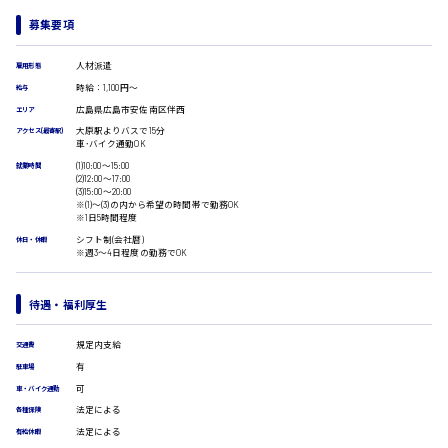
営業事務
受付事務
募集要項
医療事務
翻訳、通訳
広島市安佐南区
人材派遣
雇用形態
IT・クリエイティブ系
時給：1,100円～
給与
広島県広島市安佐南区伴西
DTPオペレーター
エリア
CADオペレーター
大原駅よりバスで15分
アクセス(最寄駅)
時給1500円以上
車･バイク通勤OK
WEBデザイナー
広島市安佐北区
(1)10:00〜15:00
就業時間
校正・編集
(2)12:00〜17:00
システムエンジニア
(3)15:00〜20:00
※(1)〜(3)の内から希望の時間帯で勤務OK
プログラマー
※1日5時間程度
カスタマーエンジニア
シフト制(会社暦)
休日・休暇
広島市安芸区
※週3〜4日程度の勤務でOK
販売・サービス・フード系
経営企画
販売
待遇・福利厚生
レジ
時給制すべて
ホール
廿日市市
規定内支給
交通費
接客
有
駐車場
調理
可
車・バイク通勤
洗い場
法定による
各種保険
営業
法定による
ラウンダー営業
有給休暇
呉市