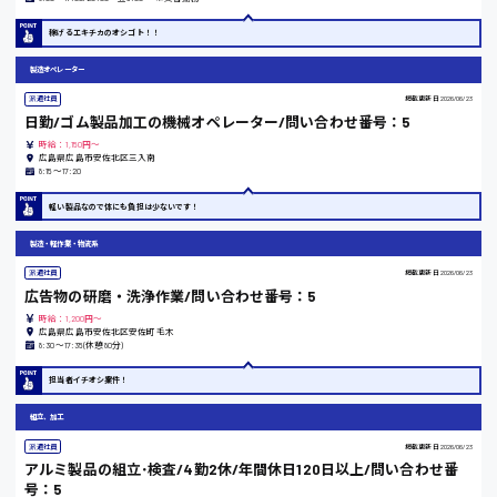
稼げるエキチカのオシゴト！！
熊本県
製造オペレーター
派遣社員
掲載更新日
2026/06/23
日勤/ゴム製品加工の機械オペレーター/問い合わせ番号：5
時給：1,150円～
東京都
広島県広島市安佐北区三入南
8:15〜17:20
時給1200円〜
軽い製品なので体にも負担は少ないです！
製造・軽作業・物流系
島根県
派遣社員
掲載更新日
2026/06/23
広告物の研磨・洗浄作業/問い合わせ番号：5
時給：1,200円～
広島県広島市安佐北区安佐町毛木
8:30〜17:35(休憩80分)
香川県
担当者イチオシ案件！
時給1100円〜
組立、加工
派遣社員
掲載更新日
2026/06/23
アルミ製品の組立･検査/4勤2休/年間休日120日以上/問い合わせ番
愛知県
号：5