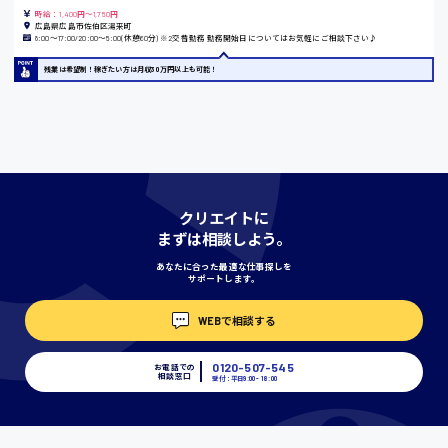
時給：1,400円～1,750円
広島県広島市佐伯区湯来町
8:00〜17:00/20:00〜5:00(休憩60分) ※2交替勤務 勤務開始日についてはお気軽にご相談下さい♪
宮城県
残業は希望制！稼ぎたい方は月収30万円以上も可能！
時給1000円〜
神奈川県
クリエイトに
まずは相談しよう。
埼玉県
あなたに合った最適な仕事探しを
時給1400円〜
サポートします。
WEBで相談する
千葉県
0120-507-545
お電話での
相談窓口
受付：平日9:00 - 18:00
尾道市