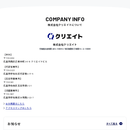
日給9000円〜
COMPANY INFO
株式会社クリエイトについて
徳島県
株式会社クリエイト
労働者派遣事業 派34-300062 / 有料職業紹介事業 34-ユ-300091
高知県
日給8000円〜
【本社】
〒733-0812
広島市西区己斐本町2-6-18 クリエイトビル
【可部営業所】
〒731-0223
広島市安佐北区可部南4-17-5
【五日市事業所】
鳥取県
〒731-5161
広島市佐伯区五日市港2-2-1
【沼田事業所】
〒731-3167
広島市安佐南区大塚西2-22-7
会社概要はこちら
アクセスマップはこちら
お知らせ
すべて見る