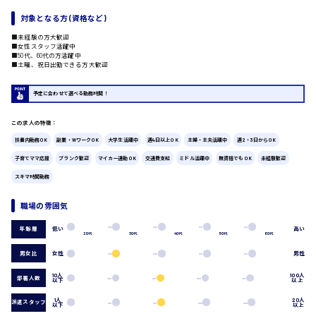
対象となる方 (資格など)
広島市中区
時給1200円～
製造・軽作業・物流系
■未経験の方大歓迎
■女性スタッフ活躍中
組立、加工
■50代、60代の方活躍中
■土曜、祝日出勤できる方大歓迎
製造オペレーター
検品・包装・箱詰め
ピッキング・仕分け
予定に合わせて選べる勤務時間！
広島市東区
軽作業
フォークリフト
この求人の特徴：
介護・医療系
扶養内勤務OK
副業・WワークOK
大学生活躍中
週4日以上OK
主婦・主夫活躍中
週2・3日からOK
医師
子育てママ応援
ブランク歓迎
マイカー通勤OK
交通費支給
ミドル活躍中
無資格でもOK
未経験歓迎
時給1300円～
広島市南区
介護職
スキマ時間勤務
看護助手
看護師
職場の雰囲気
オフィスワーク系
低い
高い
年齢層
広島市西区
貿易事務
20代
30代
40代
50代
60代
データ入力
男女比
女性
男性
コールセンターオペレーター
一般事務
10人
100人
部署人数
以下
以上
時給1400円～
総務事務
広島市佐伯区
1人
20人
派遣スタッフ
経理事務
以下
以上