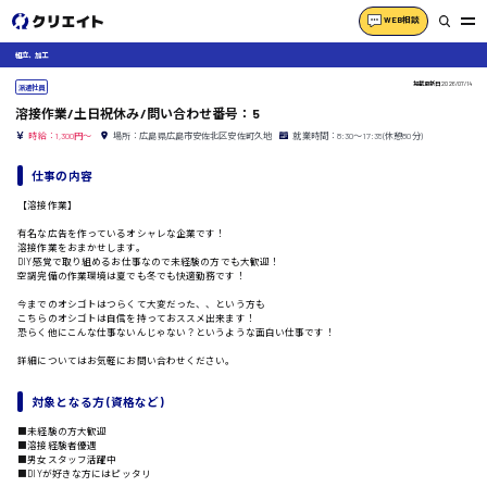
WEB相談
組立、加工
掲載更新日
2026/07/14
派遣社員
溶接作業/土日祝休み/問い合わせ番号：5
時給：1,300円～
場所：広島県広島市安佐北区安佐町久地
就業時間：8:30〜17:35(休憩80分)
仕事の内容
【溶接作業】
有名な広告を作っているオシャレな企業です！
溶接作業をおまかせします。
DIY感覚で取り組めるお仕事なので未経験の方でも大歓迎！
空調完備の作業環境は夏でも冬でも快適勤務です！
今までのオシゴトはつらくて大変だった、、という方も
こちらのオシゴトは自信を持っておススメ出来ます！
恐らく他にこんな仕事ないんじゃない？というような面白い仕事です！
詳細についてはお気軽にお問い合わせください。
対象となる方 (資格など)
■未経験の方大歓迎
■溶接経験者優遇
■男女スタッフ活躍中
■DIYが好きな方にはピッタリ