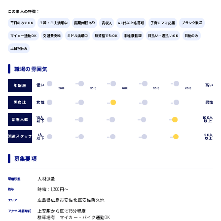
広島市中区
時給1200円～
製造・軽作業・物流系
この求人の特徴：
組立、加工
平日のみでOK
主婦・主夫活躍中
長期休暇あり
高収入
40代以上応募可
子育てママ応援
ブランク歓迎
製造オペレーター
マイカー通勤OK
交通費支給
ミドル活躍中
無資格でもOK
未経験歓迎
日払い・週払いOK
日勤のみ
検品・包装・箱詰め
土日祝休み
広島市東区
ピッキング・仕分け
軽作業
職場の雰囲気
フォークリフト
介護・医療系
低い
高い
年齢層
20代
30代
40代
50代
60代
時給1300円～
広島市南区
医師
男女比
女性
男性
介護職
看護助手
10人
100人
部署人数
以下
以上
看護師
1人
20人
広島市西区
オフィスワーク系
派遣スタッフ
以下
以上
貿易事務
募集要項
データ入力
コールセンターオペレーター
時給1400円～
一般事務
広島市佐伯区
人材派遣
雇用形態
総務事務
時給：1,300円～
給与
経理事務
広島県広島市安佐北区安佐町久地
エリア
営業事務
上安駅から車で15分程度
アクセス(最寄駅)
受付事務
駐車場有 マイカー・バイク通勤OK