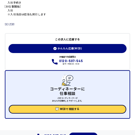
入社手続き
[お仕事開始]
日給制すべて
入社
※入社当日は担当も同行します
大竹市
SEIZO01
この求人に応募する
三次市
かんたん応募(WEB)
お電話での応募窓口
月給制すべて
0120-507-545
受付：平日9:00 - 18:00
三原市
コーディネーターに
仕事相談
福山市
人材コーディネーターが
あなたの仕事探しをサポートします。
WEBで相談する
時給1000円～
福岡県