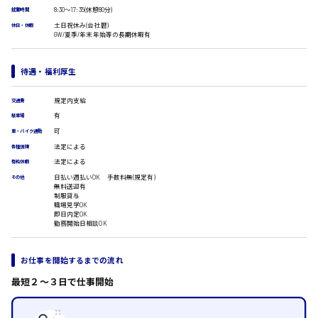
広島市安佐南区
医療事務
8:30〜17:35(休憩80分)
就業時間
翻訳、通訳
土日祝休み(会社暦)
休日・休暇
GW/夏季/年末年始等の長期休暇有
IT・クリエイティブ系
時給1500円以上
DTPオペレーター
広島市安佐北区
CADオペレーター
待遇・福利厚生
WEBデザイナー
校正・編集
規定内支給
交通費
システムエンジニア
有
駐車場
広島市安芸区
プログラマー
可
車・バイク通勤
カスタマーエンジニア
法定による
各種保険
販売・サービス・フード系
法定による
有給休暇
時給制すべて
経営企画
日払い週払いOK 手数料無(規定有)
その他
廿日市市
無料送迎有
販売
制服貸与
レジ
職場見学OK
即日内定OK
ホール
勤務開始日相談OK
接客
調理
呉市
洗い場
お仕事を開始するまでの流れ
営業
最短２〜３日で仕事開始
ラウンダー営業
日給8000円～
ルート営業
東広島市