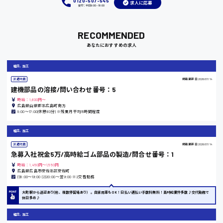
0120-507-545
求人に応募
受付：平日9:00 - 18:00
岡山県
RECOMMENDED
時給1100円～
あなたにおすすめの求人
大阪府
組立、加工
派遣社員
掲載更新日
2026/07/14
建機部品の溶接/問い合わせ番号：5
時給：1,600円～
広島県山県郡北広島町南方
竹原市
8:00〜17:00(休憩60分) ※残業月平均15時間程度
時給1300円〜
組立、加工
派遣社員
掲載更新日
2026/07/14
熊本県
急募入社祝金5万/高時給ゴム部品の製造/問合せ番号：1
時給：1,450円～1,550円
広島県広島市安佐北区安佐町
(1)8:00〜19:00 (2)20:00〜翌9:00 ※2交替勤務
大町駅から送迎あり(他、複数停留場あり）。自家用車もOK！日払い週払い手数料無料！高時給案件多数♪交代勤務で
東京都
休日多め♪
時給1200円〜
組立、加工