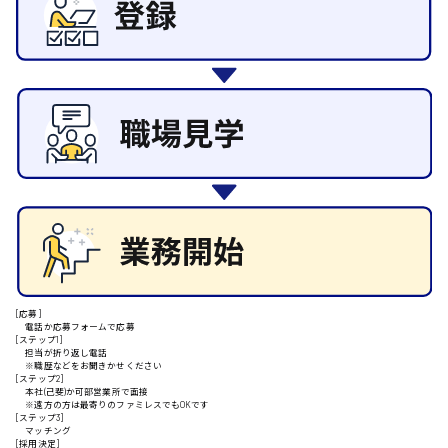
その他の専門職
施設管理・整備
清掃
施工管理
安芸高田市
自動車整備士
配送・ドライバー
日給9000円～
山県郡
安芸太田町
日給10000円以上
[応募]
電話か応募フォームで応募
安芸郡
[ステップ1]
担当が折り返し電話
※職歴などをお聞きかせください
[ステップ2]
本社(己斐)か可部営業所で面接
※遠方の方は最寄りのファミレスでもOKです
[ステップ3]
山口県
マッチング
[採用決定]