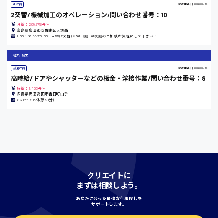
正社員
掲載更新日
2026/07/14
2交替/機械加工のオペレーション/問い合わせ番号：10
島根県
月給：208,575円～
広島県広島市安佐南区大塚西
8:00〜16:55/20:00〜4:55(2交替) ※常日勤･常夜勤のご相談お気軽にして下さい！
組立、加工
香川県
派遣社員
掲載更新日
2026/07/14
時給1100円〜
高時給/ドアやシャッターなどの板金・溶接作業/問い合わせ番号：8
時給：1,400円～
広島県安芸高田市吉田町山手
8:30〜17:15(休憩60分)
愛知県
宮城県
時給1000円〜
クリエイトに
まずは相談しよう。
神奈川県
あなたに合った最適な仕事探しを
サポートします。