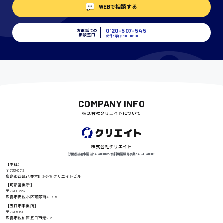
WEBで相談する
埼玉県
時給1400円〜
0120-507-545
お電話での
相談窓口
受付：平日9:00 - 18:00
千葉県
尾道市
COMPANY INFO
日給9000円〜
株式会社クリエイトについて
徳島県
株式会社クリエイト
労働者派遣事業 派34-300062 / 有料職業紹介事業 34-ユ-300091
【本社】
〒733-0812
広島市西区己斐本町2-6-18 クリエイトビル
高知県
【可部営業所】
日給8000円〜
〒731-0223
広島市安佐北区可部南4-17-5
【五日市事業所】
〒731-5161
広島市佐伯区五日市港2-2-1