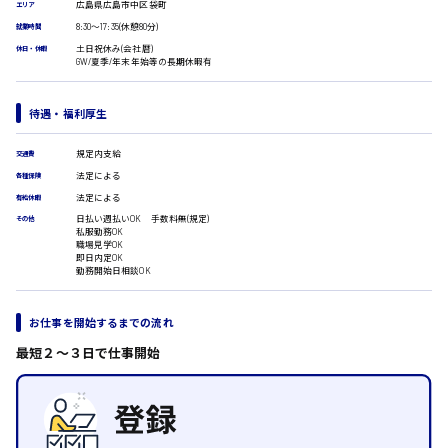
広島県広島市中区袋町
エリア
医療事務
8:30〜17:35(休憩80分)
翻訳、通訳
就業時間
土日祝休み(会社暦)
休日・休暇
IT・クリエイティブ系
GW/夏季/年末年始等の長期休暇有
時給1500円以上
DTPオペレーター
広島市安佐北区
CADオペレーター
待遇・福利厚生
WEBデザイナー
校正・編集
規定内支給
交通費
システムエンジニア
広島市安芸区
プログラマー
法定による
各種保険
カスタマーエンジニア
法定による
有給休暇
日払い週払いOK 手数料無(規定)
その他
販売・サービス・フード系
私服勤務OK
時給制すべて
職場見学OK
経営企画
即日内定OK
廿日市市
販売
勤務開始日相談OK
レジ
ホール
お仕事を開始するまでの流れ
接客
調理
呉市
最短２〜３日で仕事開始
洗い場
営業
ラウンダー営業
日給8000円～
ルート営業
東広島市
その他の専門職