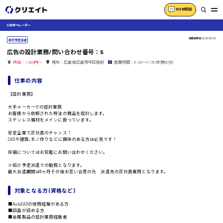
WEB相談
CADオペレーター
掲載更新日
2026/06/23
紹介予定派遣
広告の設計業務/問い合わせ番号：5
時給：1,300円～
場所：広島県広島市中区袋町
就業時間：8:30〜17:35(休憩80分)
仕事の内容
【設計業務】
大手メーカーでの設計業務
お客様から依頼された特注の商品を設計します。
ステンレス鋼材をメインに扱っています。
安定企業で正社員のチャンス！
CADや建築､モノ作りなどに興味のある方は必見です！
詳細についてはお気軽にお問い合わせください。
※紹介予定派遣での勤務となります。
最大派遣期間は6ヶ月その後お互い合意の元 派遣先の正社員雇用となります。
対象となる方 (資格など)
■AutoCADの使用経験がある方
■図面が読める方
■金属製品の設計業務経験者