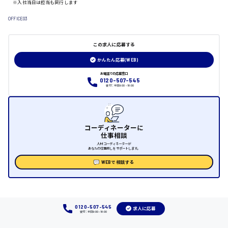
※入社当日は担当も同行します
日給制すべて
OFFICE03
大竹市
この求人に応募する
かんたん応募(WEB)
三次市
お電話での応募窓口
0120-507-545
受付：平日9:00 - 18:00
月給制すべて
三原市
コーディネーターに
仕事相談
人材コーディネーターが
あなたの仕事探しをサポートします。
福山市
WEBで相談する
時給1000円～
福岡県
0120-507-545
求人に応募
受付：平日9:00 - 18:00