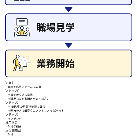
施設管理・整備
清掃
施工管理
安芸高田市
自動車整備士
配送・ドライバー
日給9000円～
山県郡
安芸太田町
[応募]
電話か応募フォームで応募
[ステップ1]
日給10000円以上
担当が折り返し電話
※職歴などをお聞きかせください
安芸郡
[ステップ2]
本社(己斐)か可部営業所で面接
※遠方の方は最寄りのファミレスでもOKです
[ステップ3]
マッチング
[採用決定]
入社手続き
山口県
[お仕事開始]
入社