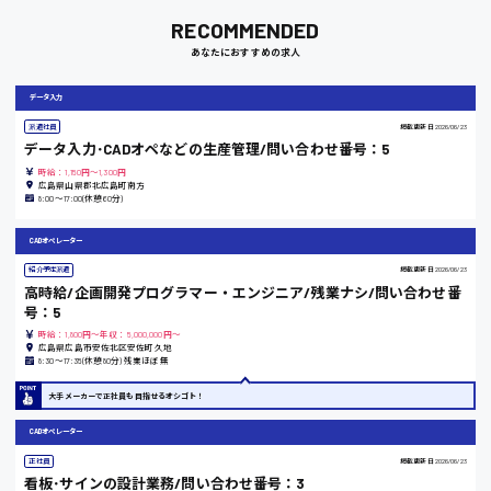
RECOMMENDED
岡山県
あなたにおすすめの求人
時給1100円～
データ入力
派遣社員
掲載更新日
2026/06/23
大阪府
データ入力･CADオペなどの生産管理/問い合わせ番号：5
時給：1,150円～1,300円
広島県山県郡北広島町南方
8:00〜17:00(休憩60分)
竹原市
CADオペレーター
時給1300円〜
紹介予定派遣
掲載更新日
2026/06/23
高時給/企画開発プログラマー・エンジニア/残業ナシ/問い合わせ番
号：5
熊本県
時給：1,800円～年収：5,000,000円～
広島県広島市安佐北区安佐町久地
8:30〜17:35(休憩80分) 残業ほぼ無
大手メーカーで正社員も目指せるオシゴト！
東京都
CADオペレーター
時給1200円〜
正社員
掲載更新日
2026/06/23
看板･サインの設計業務/問い合わせ番号：3