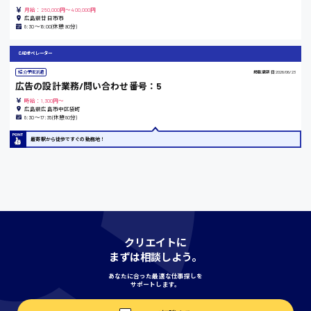
月給：250,000円～400,000円
広島県廿日市市
島根県
8:30～18:00(休憩90分)
CADオペレーター
紹介予定派遣
掲載更新日
2026/06/23
香川県
広告の設計業務/問い合わせ番号：5
時給1100円〜
時給：1,300円～
広島県広島市中区袋町
8:30〜17:35(休憩80分)
愛知県
最寄駅から徒歩ですぐの勤務地！
宮城県
時給1000円〜
クリエイトに
まずは相談しよう。
神奈川県
あなたに合った最適な仕事探しを
サポートします。