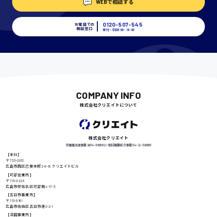
WEBで相談する
埼玉県
時給1400円〜
0120-507-545
お電話での
相談窓口
受付：平日9:00 - 18:00
千葉県
尾道市
COMPANY INFO
日給9000円〜
株式会社クリエイトについて
徳島県
株式会社クリエイト
労働者派遣事業 派34-300062 / 有料職業紹介事業 34-ユ-300091
【本社】
〒733-0812
広島市西区己斐本町2-6-18 クリエイトビル
高知県
【可部営業所】
日給8000円〜
〒731-0223
広島市安佐北区可部南4-17-5
【五日市事業所】
〒731-5161
広島市佐伯区五日市港2-2-1
【沼田事業所】
鳥取県