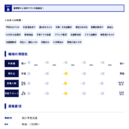
広島市中区
時給1200円～
製造・軽作業・物流系
最寄駅から徒歩ですぐの勤務地！
組立、加工
製造オペレーター
この求人の特徴：
検品・包装・箱詰め
平日のみでOK
社員登用あり
週4日以上OK
主婦・主夫活躍中
駅近5分以内
長期休暇あり
高収入
広島市東区
ピッキング・仕分け
軽作業
40代以上応募可
服装自由
子育てママ応援
ブランク歓迎
交通費支給
ミドル活躍中
無資格でもOK
フォークリフト
未経験歓迎
日払い・週払いOK
日勤のみ
土日祝休み
資格が活かせる
介護・医療系
時給1300円～
職場の雰囲気
広島市南区
医師
介護職
低い
高い
年齢層
20代
30代
40代
50代
60代
看護助手
看護師
男女比
女性
男性
広島市西区
オフィスワーク系
10人
100人
部署人数
以下
以上
貿易事務
データ入力
1人
20人
派遣スタッフ
以下
以上
コールセンターオペレーター
時給1400円～
一般事務
広島市佐伯区
募集要項
総務事務
経理事務
紹介予定派遣
雇用形態
営業事務
時給：1,300円～
給与
受付事務
広島市安佐南区