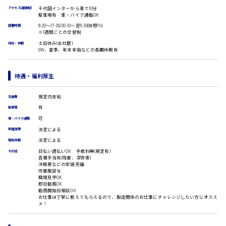
受付事務
千代田インターから車で10分
アクセス(最寄駅)
医療事務
駐車場有 車・バイク通勤OK
広島市安佐南区
翻訳、通訳
8:20〜17:00/20:10〜翌5:10(休憩1h)
就業時間
※1週間ごとの交替制
IT・クリエイティブ系
土日休み(会社暦)
休日・休暇
DTPオペレーター
GW、夏季、年末年始などの長期休暇有
時給1500円以上
CADオペレーター
広島市安佐北区
WEBデザイナー
待遇・福利厚生
校正・編集
システムエンジニア
規定内支給
プログラマー
交通費
カスタマーエンジニア
広島市安芸区
有
駐車場
可
車・バイク通勤
販売・サービス・フード系
法定による
各種保険
経営企画
法定による
有給休暇
販売
時給制すべて
日払い週払いOK 手数料無(規定有)
レジ
その他
廿日市市
各種手当有(残業、深夜等)
ホール
冷暖房などの空調完備
作業服貸与
接客
職場見学OK
調理
即日勤務OK
勤務開始日相談OK
洗い場
お仕事は丁寧に教えてもらえるので、製造関係のお仕事にチャレンジしたい方にオスス
呉市
営業
メ！
ラウンダー営業
ルート営業