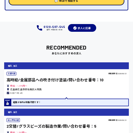
WEBで相談する
福岡県
0120-507-545
求人に応募
受付：平日9:00 - 18:00
岡山県
RECOMMENDED
時給1100円～
あなたにおすすめの求人
大阪府
組立、加工
派遣社員
掲載更新日
2026/06/23
高時給/金属部品への吹き付け塗装/問い合わせ番号：10
時給：1,375円～
広島県広島市安佐南区大塚西
竹原市
8:00〜16:45
時給1300円〜
経験があれば年齢不問です！
組立、加工
熊本県
紹介予定派遣
掲載更新日
2026/06/23
2交替/グラスビーズの製造作業/問い合わせ番号：5
時給：1,150円～