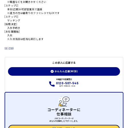
※職歴などをお聞きかせください
[ステップ2]
本社(己斐)か可部営業所で面接
山口県
※遠方の方は最寄りのファミレスでもOKです
[ステップ3]
マッチング
[採用決定]
日給制すべて
入社手続き
[お仕事開始]
入社
大竹市
※入社当日は担当も同行します
SEIZO01
三次市
この求人に応募する
かんたん応募(WEB)
月給制すべて
お電話での応募窓口
0120-507-545
受付：平日9:00 - 18:00
三原市
コーディネーターに
仕事相談
福山市
人材コーディネーターが
あなたの仕事探しをサポートします。
時給1000円～