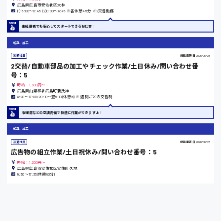
広島県広島市安佐北区大林
(1)16:00〜0:45 (2)0:00〜8:45 ※各休憩45分 ※2交替勤務
東京都
未経験者でも安心してスタートできるお仕事！
時給1200円〜
組立、加工
派遣社員
掲載更新日
2026/06/23
島根県
2交替/自動車部品の加工やチェック作業/土日休み/問い合わせ番
号：5
時給：1,300円～
広島県山県郡北広島町新氏神
8:20〜17:00/20:10〜翌5:10(休憩1h) ※1週間ごとの交替制
香川県
冷暖房などの空調完備で快適に作業ができますよ！
時給1100円〜
組立、加工
派遣社員
掲載更新日
2026/06/23
広告物の組立作業/土日祝休み/問い合わせ番号：5
愛知県
時給：1,200円～
広島県広島市安佐北区安佐町久地
8:30〜17:35(休憩80分)
宮城県
時給1000円〜