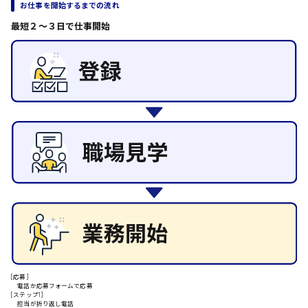
お仕事を開始するまでの流れ
日給8000円～
その他の専門職
東広島市
最短２〜３日で仕事開始
施設管理・整備
清掃
施工管理
自動車整備士
配送・ドライバー
安芸高田市
日給9000円～
山県郡
安芸太田町
日給10000円以上
安芸郡
[応募]
電話か応募フォームで応募
[ステップ1]
担当が折り返し電話