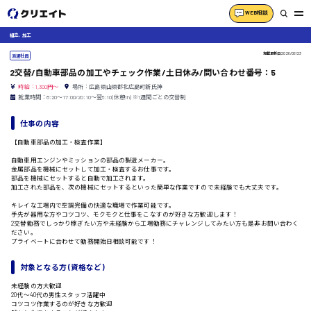
WEB相談
組立、加工
掲載更新日
2026/06/23
派遣社員
2交替/自動車部品の加工やチェック作業/土日休み/問い合わせ番号：5
時給：1,300円～
場所：広島県山県郡北広島町新氏神
就業時間：8:20〜17:00/20:10〜翌5:10(休憩1h) ※1週間ごとの交替制
仕事の内容
【自動車部品の加工・検査作業】
自動車用エンジンやミッションの部品の製造メーカー。
金属部品を機械にセットして加工・検査するお仕事です。
部品を機械にセットすると自動で加工されます。
加工された部品を、次の機械にセットするといった簡単な作業ですので未経験でも大丈夫です。
キレイな工場内で空調完備の快適な職場で作業可能です。
手先が器用な方やコツコツ、モクモクと仕事をこなすのが好きな方歓迎します！
2交替勤務でしっかり稼ぎたい方や未経験から工場勤務にチャレンジしてみたい方も是非お問い合わく
ださい。
プライベートに合わせて勤務開始日相談可能です！
対象となる方 (資格など)
未経験の方大歓迎
20代〜40代の男性スタッフ活躍中
コツコツ作業するのが好きな方歓迎