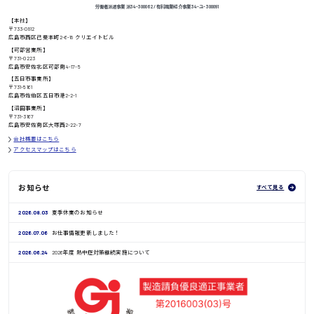
労働者派遣事業 派34-300062 / 有料職業紹介事業 34-ユ-300091
【本社】
〒733-0812
高知県
日給8000円〜
広島市西区己斐本町2-6-18 クリエイトビル
【可部営業所】
〒731-0223
広島市安佐北区可部南4-17-5
【五日市事業所】
〒731-5161
鳥取県
広島市佐伯区五日市港2-2-1
【沼田事業所】
〒731-3167
広島市安佐南区大塚西2-22-7
会社概要はこちら
アクセスマップはこちら
お知らせ
すべて見る
2026.08.03
夏季休業のお知らせ
2026.07.06
お仕事情報更新しました！
2026.06.24
2026年度 熱中症対策継続実施について