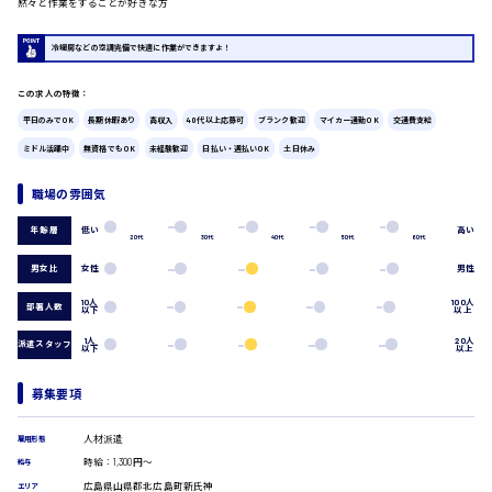
黙々と作業をすることが好きな方
広島市中区
時給1200円～
製造・軽作業・物流系
冷暖房などの空調完備で快適に作業ができますよ！
組立、加工
製造オペレーター
この求人の特徴：
検品・包装・箱詰め
平日のみでOK
長期休暇あり
高収入
40代以上応募可
ブランク歓迎
マイカー通勤OK
交通費支給
ピッキング・仕分け
広島市東区
軽作業
ミドル活躍中
無資格でもOK
未経験歓迎
日払い・週払いOK
土日休み
フォークリフト
職場の雰囲気
介護・医療系
時給1300円～
医師
広島市南区
低い
高い
年齢層
20代
30代
40代
50代
60代
介護職
男女比
女性
男性
看護助手
看護師
10人
100人
部署人数
以下
以上
オフィスワーク系
広島市西区
1人
20人
派遣スタッフ
貿易事務
以下
以上
データ入力
コールセンターオペレーター
募集要項
一般事務
時給1400円～
広島市佐伯区
総務事務
人材派遣
雇用形態
経理事務
時給：1,300円～
給与
営業事務
広島県山県郡北広島町新氏神
エリア