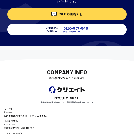
サポートします。
埼玉県
WEBで相談する
時給1400円〜
0120-507-545
お電話での
相談窓口
受付：平日9:00 - 18:00
千葉県
尾道市
日給9000円〜
COMPANY INFO
株式会社クリエイトについて
徳島県
株式会社クリエイト
労働者派遣事業 派34-300062 / 有料職業紹介事業 34-ユ-300091
【本社】
〒733-0812
広島市西区己斐本町2-6-18 クリエイトビル
高知県
日給8000円〜
【可部営業所】
〒731-0223
広島市安佐北区可部南4-17-5
【五日市事業所】