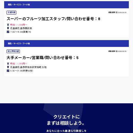
販売・サービス・フード系
派遣社員
掲載更新日
2026/08/05
島根県
スーパーのフルーツ加工スタッフ/問い合わせ番号：8
時給：1,300円～
広島県広島市西区扇
7:00〜15:00(実働7h)
香川県
販売・サービス・フード系
時給1100円〜
紹介予定派遣
掲載更新日
2026/08/05
大手メーカー/営業職/問い合わせ番号：5
時給：1,350円～
広島県広島市安佐北区安佐町久地
愛知県
8:30〜17:35(休憩80分)
宮城県
時給1000円〜
クリエイトに
神奈川県
まずは相談しよう。
あなたに合った最適な仕事探しを