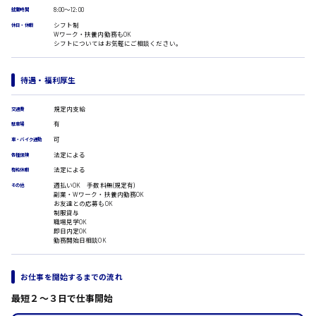
広島市安佐南区
医療事務
8:00〜12:00
就業時間
翻訳、通訳
シフト制
休日・休暇
Wワーク・扶養内勤務もOK
IT・クリエイティブ系
シフトについてはお気軽にご相談ください。
時給1500円以上
DTPオペレーター
広島市安佐北区
CADオペレーター
待遇・福利厚生
WEBデザイナー
校正・編集
規定内支給
交通費
システムエンジニア
有
駐車場
プログラマー
広島市安芸区
可
カスタマーエンジニア
車・バイク通勤
法定による
各種保険
販売・サービス・フード系
法定による
有給休暇
経営企画
時給制すべて
週払いOK 手数料無(規定有)
その他
販売
廿日市市
副業・Wワーク・扶養内勤務OK
お友達との応募もOK
レジ
制服貸与
ホール
職場見学OK
即日内定OK
接客
勤務開始日相談OK
調理
呉市
洗い場
営業
お仕事を開始するまでの流れ
ラウンダー営業
最短２〜３日で仕事開始
日給8000円～
ルート営業
東広島市