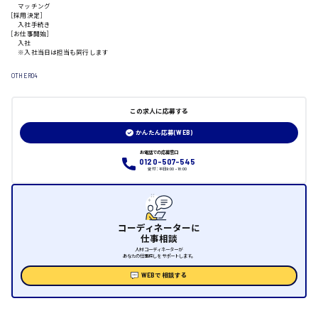
マッチング
[採用決定]
入社手続き
日給制すべて
[お仕事開始]
入社
※入社当日は担当も同行します
大竹市
OTHER04
この求人に応募する
三次市
かんたん応募(WEB)
月給制すべて
お電話での応募窓口
0120-507-545
受付：平日9:00 - 18:00
三原市
コーディネーターに
仕事相談
福山市
人材コーディネーターが
あなたの仕事探しをサポートします。
時給1000円～
WEBで相談する
福岡県