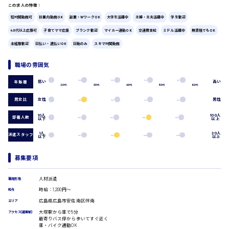
この求人の特徴：
広島市中区
時給1200円～
製造・軽作業・物流系
短時間勤務可
扶養内勤務OK
副業・WワークOK
大学生活躍中
主婦・主夫活躍中
学生歓迎
組立、加工
40代以上応募可
子育てママ応援
ブランク歓迎
マイカー通勤OK
交通費支給
ミドル活躍中
無資格でもOK
製造オペレーター
検品・包装・箱詰め
未経験歓迎
日払い・週払いOK
日勤のみ
スキマ時間勤務
広島市東区
ピッキング・仕分け
軽作業
職場の雰囲気
フォークリフト
低い
高い
年齢層
20代
30代
40代
50代
60代
介護・医療系
時給1300円～
広島市南区
男女比
女性
男性
医師
介護職
10人
100人
部署人数
以下
以上
看護助手
看護師
1人
20人
派遣スタッフ
以下
以上
オフィスワーク系
広島市西区
貿易事務
募集要項
データ入力
コールセンターオペレーター
人材派遣
雇用形態
時給1400円～
一般事務
広島市佐伯区
時給：1,200円～
給与
総務事務
広島県広島市安佐南区伴南
エリア
経理事務
大塚駅から車で5分
アクセス(最寄駅)
営業事務
最寄りバス停から歩いてすぐ近く
車・バイク通勤OK
受付事務