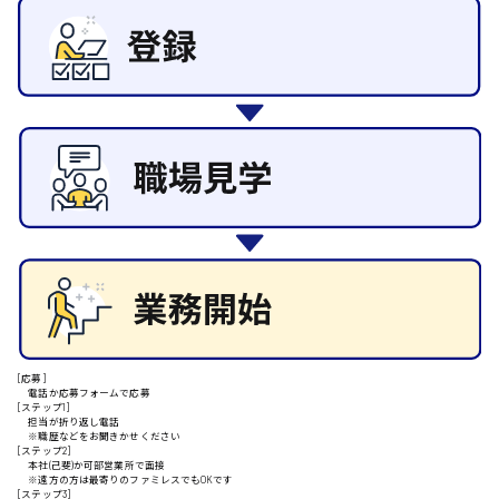
その他の専門職
施設管理・整備
清掃
施工管理
安芸高田市
自動車整備士
配送・ドライバー
日給9000円～
山県郡
安芸太田町
日給10000円以上
[応募]
安芸郡
電話か応募フォームで応募
[ステップ1]
担当が折り返し電話
※職歴などをお聞きかせください
[ステップ2]
本社(己斐)か可部営業所で面接
※遠方の方は最寄りのファミレスでもOKです
山口県
[ステップ3]