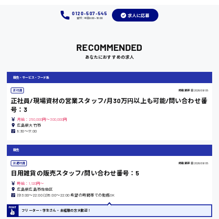
0120-507-545
求人に応募
受付：平日9:00 - 18:00
岡山県
RECOMMENDED
時給1100円～
あなたにおすすめの求人
大阪府
販売・サービス・フード系
正社員
掲載更新日
2026/08/05
正社員/現場資材の営業スタッフ/月30万円以上も可能/問い合わせ番
号：3
竹原市
月給：250,000円～300,000円
広島県大竹市
8:30〜17:00
時給1300円〜
販売
熊本県
派遣社員
掲載更新日
2026/08/05
日用雑貨の販売スタッフ/問い合わせ番号：5
時給：1,120円～
広島県広島市佐伯区
(1)13:00〜22:00 (2)15:00〜22:00 希望の時間帯での勤務OK
東京都
フリーター・学生さん・未経験の方大歓迎！
時給1200円〜