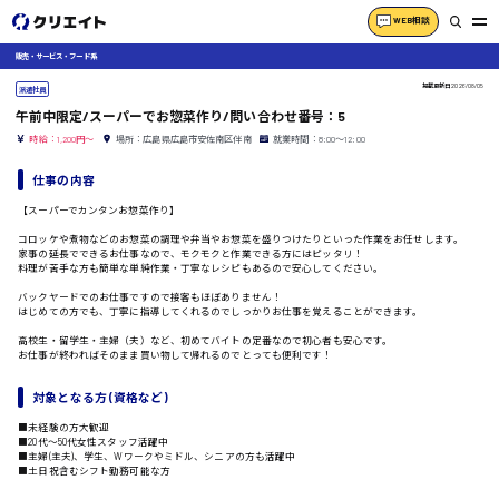
WEB相談
販売・サービス・フード系
掲載更新日
2026/08/05
派遣社員
午前中限定/スーパーでお惣菜作り/問い合わせ番号：5
時給：1,200円～
場所：広島県広島市安佐南区伴南
就業時間：8:00〜12:00
仕事の内容
【スーパーでカンタンお惣菜作り】
コロッケや煮物などのお惣菜の調理や弁当やお惣菜を盛りつけたりといった作業をお任せします。
家事の延長でできるお仕事なので、モクモクと作業できる方にはピッタリ！
料理が苦手な方も簡単な単純作業・丁寧なレシピもあるので安心してください。
バックヤードでのお仕事ですので接客もほぼありません！
はじめての方でも、丁寧に指導してくれるのでしっかりお仕事を覚えることができます。
高校生・留学生・主婦（夫）など、初めてバイトの定番なので初心者も安心です。
お仕事が終わればそのまま買い物して帰れるのでとっても便利です！
対象となる方 (資格など)
■未経験の方大歓迎
■20代〜50代女性スタッフ活躍中
■主婦(主夫)、学生、Wワークやミドル、シニアの方も活躍中
■土日祝含むシフト勤務可能な方