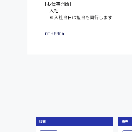
[お仕事開始]
入社
※入社当日は担当も同行します
OTHER04
販売
販売