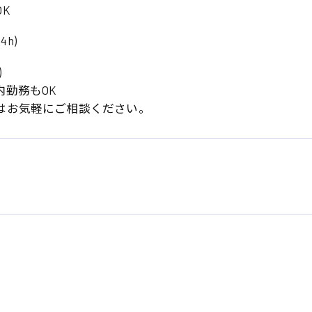
K
4h)
)
内勤務もOK
はお気軽にご相談ください。
系
広島市東区
広島市南区
製造オペレーター
検品・包装・箱詰め
広島市安佐南区
広島市安佐北区
フォークリフト
呉市
東広島市
時給1300円～
時給1400円～
安芸太田町
安芸郡
日給8000円～
日給9000円～
介護職
看護助手
三次市
三原市
月給制すべて
時給1000円～