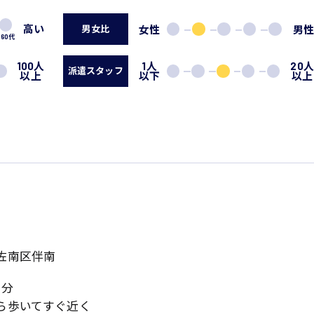
高い
女性
男
男女比
60代
100人
1人
20
派遣スタッフ
以上
以下
以上
佐南区伴南
5分
ら歩いてすぐ近く