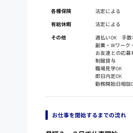
オフィスワーク系
福岡県
時給1300円〜
各種保険
法定による
貿易事務
熊本県
時給1400円〜
有給休暇
法定による
愛知県
総務事務
千葉県
その他
週払いOK 手数
医療事務
副業・Wワーク
鳥取県
IT・クリエイティブ
お友達との応募も
制服貸与
DTPオペレーター
職場見学OK
システムエンジニア
即日内定OK
勤務開始日相談O
販売・サービス・フ
経営企画
接客
お仕事を開始するまでの流れ
ラウンダー営業
その他の専門職