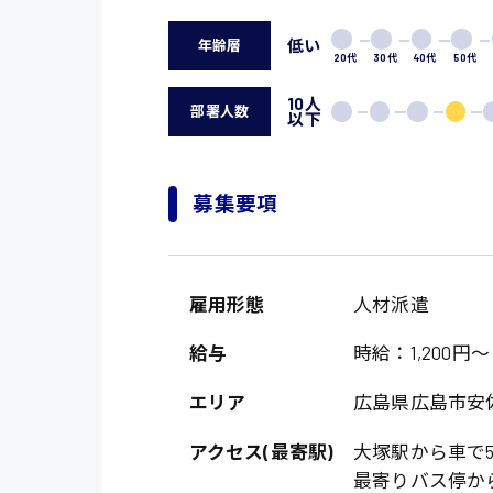
低い
年齢層
20代
30代
40代
50代
10人
部署人数
以下
募集要項
雇用形態
人材派遣
給与
時給：1,200円～
エリア
広島県広島市安
アクセス(最寄駅)
大塚駅から車で
最寄りバス停か