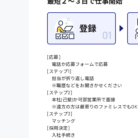
最短２〜３日で仕事開始
施設管理・整備
配送・ドライバー
[応募]
電話か応募フォームで応募
[ステップ1]
担当が折り返し電話
※職歴などをお聞きかせください
[ステップ2]
本社(己斐)か可部営業所で面接
※遠方の方は最寄りのファミレスでもOK
[ステップ3]
マッチング
[採用決定]
入社手続き