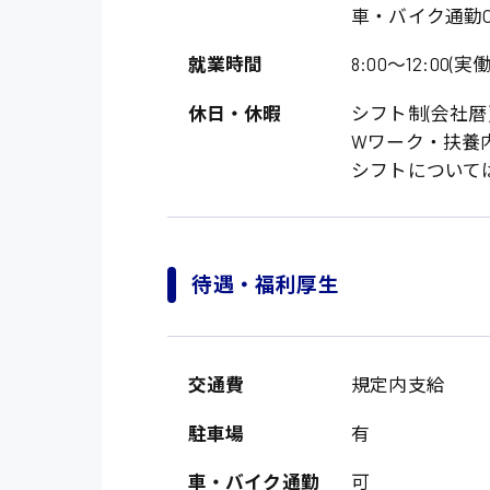
車・バイク通勤O
就業時間
8:00〜12:00(実働
休日・休暇
シフト制(会社暦
Wワーク・扶養
シフトについて
製造・軽作業・物流
待遇・福利厚生
広島市中区
組立、加工
広島市佐伯区
軽作業
廿日市市
交通費
規定内支給
介護・医療系
時給1200円～
山県郡
駐車場
有
時給制すべて
医師
大竹市
日給制すべて
車・バイク通勤
可