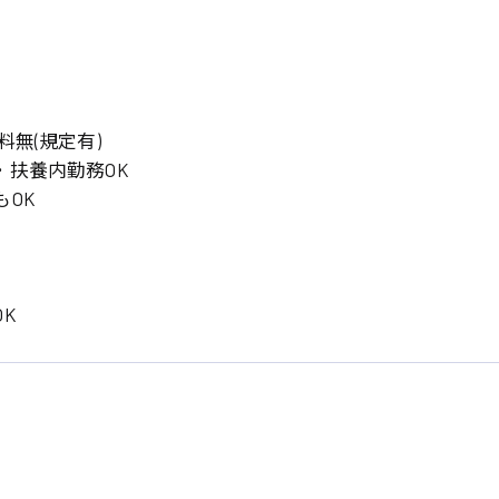
岡山県
大阪府
時給1200円〜
時給1100円〜
データ入力
コールセンターオペレータ
東京都
島根県
ー
日給9000円〜
日給8000円〜
宮城県
神奈川県
経理事務
営業事務
尾道市
徳島県
料無(規定有)
翻訳、通訳
・扶養内勤務OK
系
OK
CADオペレーター
WEBデザイナー
プログラマー
カスタマーエンジニア
K
ード系
販売
レジ
調理
洗い場
ルート営業