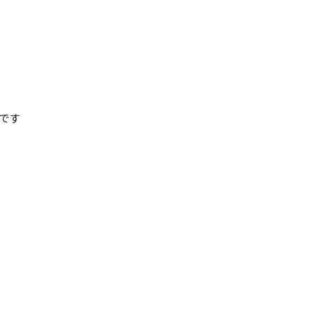
清掃
施工管理
です