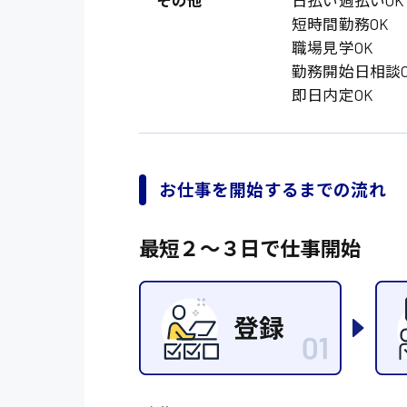
オフィスワーク系
福岡県
短時間勤務OK
時給1300円〜
貿易事務
熊本県
職場見学OK
時給1400円〜
勤務開始日相談O
愛知県
総務事務
即日内定OK
千葉県
医療事務
鳥取県
IT・クリエイティブ
お仕事を開始するまでの流れ
DTPオペレーター
システムエンジニア
最短２〜３日で仕事開始
販売・サービス・フ
経営企画
接客
ラウンダー営業
その他の専門職