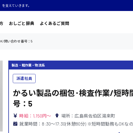
」を支えていきます。
方
おしごと辞典
よくあるご質問
K/問い合わせ番号：5
製造・軽作業・物流系
派遣社員
かるい製品の梱包･検査作業/短時
号：5
時給：1,150円～
場所：広島県佐伯区湯来町
就業時間：8:30〜17:30(休憩80分) ※短時間勤務もO