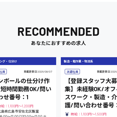
RECOMMENDED
あなたにおすすめの求人
ング・仕分け
製造・軽作業・物流系
社員
派遣社員
掲載更新日
2026/08/07
掲載更新日
2026
ンボールの仕分け作
【登録スタッフ大募
/短時間勤務OK/問い
集】未経験OK/オフ
わせ番号：1
スワーク・製造・介
護/問い合わせ番号
給：1,100円～1,200円
広島県広島市安佐北区飯室
時給：1,100円～1,500円
(1)8:00〜17:00 (2)13:00〜17:00 ※フルタイム・午後ご希望の勤務時間をお選び下さい！