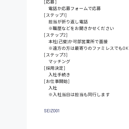
[応募]
電話か応募フォームで応募
施設管理・整備
[ステップ1]
配送・ドライバー
担当が折り返し電話
※職歴などをお聞きかせください
[ステップ2]
本社(己斐)か可部営業所で面接
※遠方の方は最寄りのファミレスでもOK
[ステップ3]
マッチング
[採用決定]
入社手続き
[お仕事開始]
入社
※入社当日は担当も同行します
SEIZO01