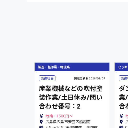
製造・軽作業・物流系
ピッキ
派遣社員
派遣
掲載更新日
2026/08/07
産業機械などの吹付塗
ダ
装作業/土日休み/問い
業
合わせ番号：2
合
時給：1,300円～
時
広島県広島市安芸区船越南
8:30〜17:30(実働8時間 休憩60分) 残業月平均15時間程度