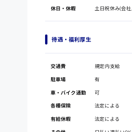
休日・休暇
土日祝休み(会社
待遇・福利厚生
交通費
規定内支給
製造・軽作業・物流
駐車場
有
広島市中区
組立、加工
広島市佐伯区
車・バイク通勤
可
軽作業
廿日市市
各種保険
法定による
介護・医療系
時給1200円～
山県郡
時給制すべて
有給休暇
法定による
医師
大竹市
日給制すべて
その他
日払い週払いOK