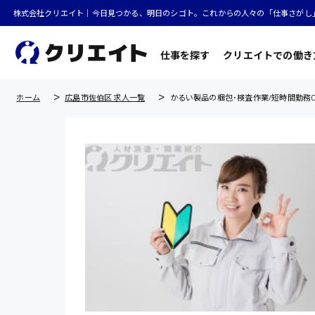
株式会社クリエイト｜今日見つかる、明日のシゴト。これからの人々の「仕事さがし
仕事を探す
クリエイトでの働き
ホーム
広島市佐伯区 求人一覧
かるい製品の梱包･検査作業/短時間勤務O