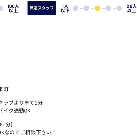
100人
1人
20
派遣スタッフ
以上
以下
以上
来町
クラブより車で2分
バイク通勤OK
憩80分)
OKなのでご相談下さい！