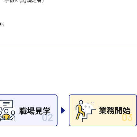
岡山県
大阪府
時給1200円〜
時給1100円〜
データ入力
コールセンターオペレータ
東京都
島根県
ー
日給9000円〜
日給8000円〜
K
宮城県
神奈川県
経理事務
営業事務
尾道市
徳島県
翻訳、通訳
系
CADオペレーター
WEBデザイナー
プログラマー
カスタマーエンジニア
ード系
販売
レジ
調理
洗い場
ルート営業