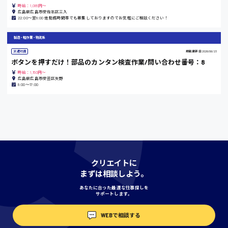
島根県
時給：1,085円～
広島県広島市安佐北区三入
22:00〜翌8:00 他勤務時間帯でも募集しておりますのでお気軽にご相談ください！
製造・軽作業・物流系
香川県
派遣社員
掲載更新日
2026/06/23
時給1100円〜
ボタンを押すだけ！部品のカンタン検査作業/問い合わせ番号：8
時給：1,150円～
広島県広島市安芸区矢野
8:00〜17:00
愛知県
宮城県
時給1000円〜
クリエイトに
まずは相談しよう。
神奈川県
あなたに合った最適な仕事探しを
サポートします。
WEBで相談する
埼玉県