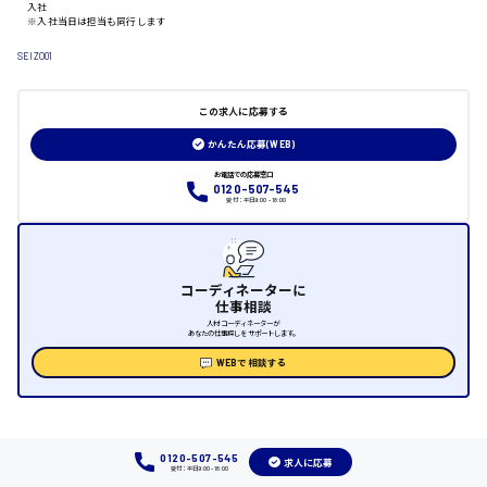
入社
日給制すべて
※入社当日は担当も同行します
大竹市
SEIZO01
この求人に応募する
三次市
かんたん応募(WEB)
お電話での応募窓口
0120-507-545
月給制すべて
受付：平日9:00 - 18:00
三原市
コーディネーターに
仕事相談
人材コーディネーターが
福山市
あなたの仕事探しをサポートします。
WEBで相談する
時給1000円～
福岡県
0120-507-545
求人に応募
受付：平日9:00 - 18:00