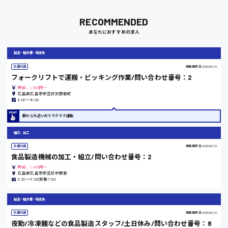
岡山県
RECOMMENDED
時給1100円～
あなたにおすすめの求人
製造・軽作業・物流系
大阪府
派遣社員
掲載更新日
2026/06/23
フォークリフトで運搬・ピッキング作業/問い合わせ番号：2
時給：1,300円～
広島県広島市安芸区矢野新町
6:00〜15:00
竹原市
駅からも近いのでラクラク通勤
時給1300円〜
組立、加工
熊本県
派遣社員
掲載更新日
2026/06/23
食品製造機械の加工・組立/問い合わせ番号：2
時給：1,400円～
広島県広島市安芸区中野東
8:30〜17:00(実働7.5h)
東京都
製造・軽作業・物流系
時給1200円〜
派遣社員
掲載更新日
2026/06/23
夜勤/冷凍麺などの食品製造スタッフ/土日休み/問い合わせ番号：8