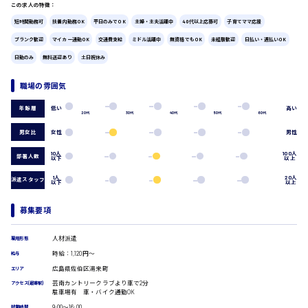
この求人の特徴：
広島市中区
時給1200円～
製造・軽作業・物流系
短時間勤務可
扶養内勤務OK
平日のみでOK
主婦・主夫活躍中
40代以上応募可
子育てママ応援
組立、加工
ブランク歓迎
マイカー通勤OK
交通費支給
ミドル活躍中
無資格でもOK
未経験歓迎
日払い・週払いOK
製造オペレーター
検品・包装・箱詰め
日勤のみ
無料送迎あり
土日祝休み
広島市東区
ピッキング・仕分け
軽作業
職場の雰囲気
フォークリフト
低い
高い
年齢層
介護・医療系
20代
30代
40代
50代
60代
時給1300円～
広島市南区
医師
男女比
女性
男性
介護職
10人
100人
看護助手
部署人数
以下
以上
看護師
1人
20人
派遣スタッフ
以下
以上
広島市西区
オフィスワーク系
貿易事務
募集要項
データ入力
コールセンターオペレーター
時給1400円～
人材派遣
雇用形態
広島市佐伯区
一般事務
時給：1,120円～
給与
総務事務
広島県佐伯区湯来町
エリア
経理事務
芸南カントリークラブより車で2分
アクセス(最寄駅)
営業事務
駐車場有 車・バイク通勤OK
受付事務
広島市安佐南区
9:00〜16:00
就業時間