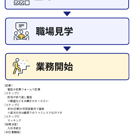
施設管理・整備
清掃
施工管理
安芸高田市
自動車整備士
配送・ドライバー
日給9000円～
山県郡
安芸太田町
[応募]
日給10000円以上
電話か応募フォームで応募
[ステップ1]
安芸郡
担当が折り返し電話
※職歴などをお聞きかせください
[ステップ2]
本社(己斐)か可部営業所で面接
※遠方の方は最寄りのファミレスでもOKです
[ステップ3]
マッチング
山口県
[採用決定]
入社手続き
[お仕事開始]