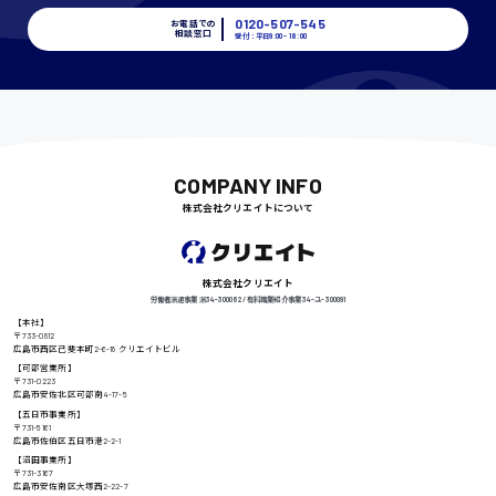
時給1400円〜
0120-507-545
お電話での
相談窓口
受付：平日9:00 - 18:00
千葉県
COMPANY INFO
尾道市
日給9000円〜
株式会社クリエイトについて
徳島県
株式会社クリエイト
労働者派遣事業 派34-300062 / 有料職業紹介事業 34-ユ-300091
【本社】
〒733-0812
広島市西区己斐本町2-6-18 クリエイトビル
【可部営業所】
高知県
日給8000円〜
〒731-0223
広島市安佐北区可部南4-17-5
【五日市事業所】
〒731-5161
広島市佐伯区五日市港2-2-1
【沼田事業所】
鳥取県
〒731-3167
広島市安佐南区大塚西2-22-7