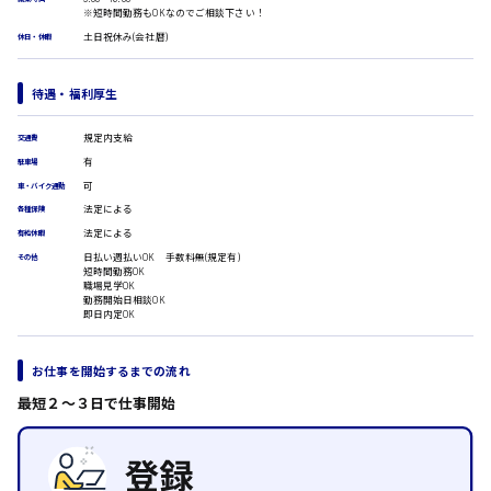
医療事務
※短時間勤務もOKなのでご相談下さい！
翻訳、通訳
土日祝休み(会社暦)
休日・休暇
IT・クリエイティブ系
時給1500円以上
DTPオペレーター
広島市安佐北区
待遇・福利厚生
CADオペレーター
WEBデザイナー
規定内支給
交通費
校正・編集
有
駐車場
システムエンジニア
広島市安芸区
可
車・バイク通勤
プログラマー
法定による
カスタマーエンジニア
各種保険
法定による
有給休暇
販売・サービス・フード系
時給制すべて
日払い週払いOK 手数料無(規定有)
その他
経営企画
短時間勤務OK
廿日市市
職場見学OK
販売
勤務開始日相談OK
レジ
即日内定OK
ホール
接客
呉市
お仕事を開始するまでの流れ
調理
洗い場
最短２〜３日で仕事開始
営業
ラウンダー営業
日給8000円～
ルート営業
東広島市
その他の専門職