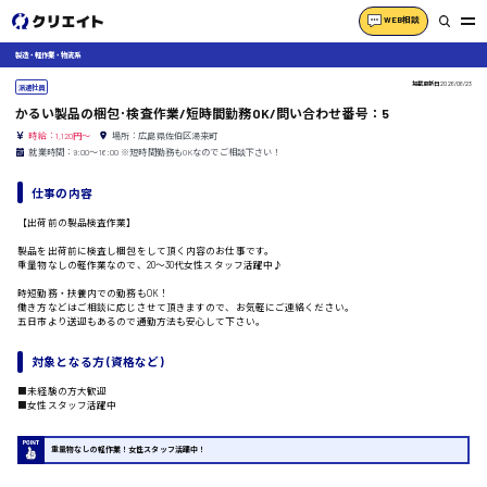
WEB相談
製造・軽作業・物流系
掲載更新日
2026/06/23
派遣社員
かるい製品の梱包･検査作業/短時間勤務OK/問い合わせ番号：5
時給：1,120円～
場所：広島県佐伯区湯来町
就業時間：9:00〜16:00 ※短時間勤務もOKなのでご相談下さい！
仕事の内容
【出荷前の製品検査作業】
製品を出荷前に検査し梱包をして頂く内容のお仕事です。
重量物なしの軽作業なので、20〜30代女性スタッフ活躍中♪
時短勤務・扶養内での勤務もOK！
働き方などはご相談に応じさせて頂きますので、お気軽にご連絡ください。
五日市より送迎もあるので通勤方法も安心して下さい。
対象となる方 (資格など)
■未経験の方大歓迎
■女性スタッフ活躍中
重量物なしの軽作業！女性スタッフ活躍中！