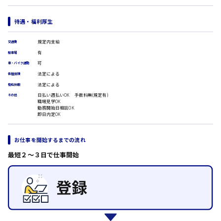
医療事務
翻訳、通訳
待遇・福利厚生
IT・クリエイティブ系
時給1500円以上
DTPオペレーター
広島市安佐北区
規定内支給
交通費
CADオペレーター
有
駐車場
WEBデザイナー
可
車・バイク通勤
校正・編集
法定による
各種保険
システムエンジニア
広島市安芸区
法定による
プログラマー
有給休暇
カスタマーエンジニア
日払い週払いOK 手数料無(規定有)
その他
職場見学OK
販売・サービス・フード系
勤務開始日相談OK
時給制すべて
即日内定OK
経営企画
廿日市市
販売
レジ
お仕事を開始するまでの流れ
ホール
最短２〜３日で仕事開始
接客
呉市
調理
洗い場
営業
ラウンダー営業
日給8000円～
ルート営業
東広島市
その他の専門職