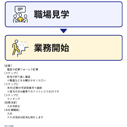
施設管理・整備
清掃
施工管理
安芸高田市
自動車整備士
配送・ドライバー
日給9000円～
山県郡
[応募]
安芸太田町
電話か応募フォームで応募
[ステップ1]
担当が折り返し電話
※職歴などをお聞きかせください
日給10000円以上
[ステップ2]
本社(己斐)か可部営業所で面接
安芸郡
※遠方の方は最寄りのファミレスでもOKです
[ステップ3]
マッチング
[採用決定]
入社手続き
[お仕事開始]
入社
山口県
※入社当日は担当も同行します
SEIZO01