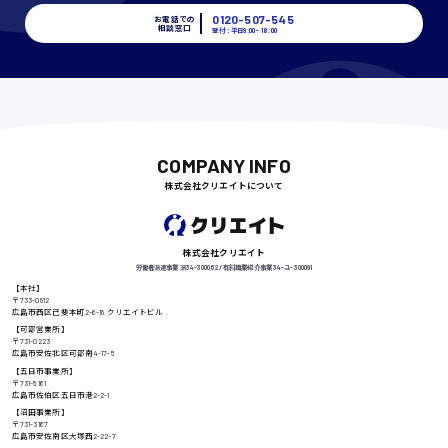
時給1400円〜
0120-507-545
お電話での
相談窓口
受付：平日9:00 - 18:00
千葉県
COMPANY INFO
尾道市
日給9000円〜
株式会社クリエイトについて
徳島県
株式会社クリエイト
労働者派遣事業 派34-300062 / 有料職業紹介事業 34-ユ-300091
【本社】
〒733-0812
広島市西区己斐本町2-6-18 クリエイトビル
【可部営業所】
高知県
日給8000円〜
〒731-0223
広島市安佐北区可部南4-17-5
【五日市事業所】
〒731-5161
広島市佐伯区五日市港2-2-1
【沼田事業所】
鳥取県
〒731-3167
広島市安佐南区大塚西2-22-7