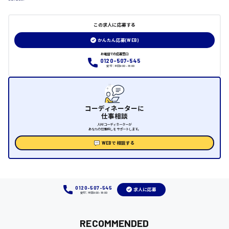
日給制すべて
大竹市
この求人に応募する
かんたん応募(WEB)
お電話での応募窓口
0120-507-545
三次市
受付：平日9:00 - 18:00
月給制すべて
コーディネーターに
三原市
仕事相談
人材コーディネーターが
あなたの仕事探しをサポートします。
WEBで相談する
福山市
時給1000円～
0120-507-545
求人に応募
受付：平日9:00 - 18:00
福岡県
RECOMMENDED