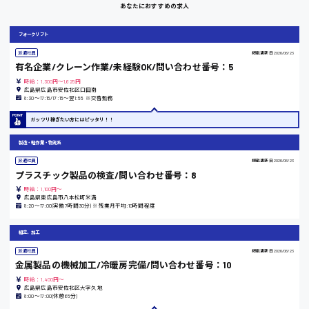
あなたにおすすめの求人
岡山県
フォークリフト
時給1100円～
派遣社員
掲載更新日
2026/06/23
有名企業/クレーン作業/未経験OK/問い合わせ番号：5
大阪府
時給：1,300円～1,625円
広島県広島市安佐北区口田南
8:30〜17:15/17:15〜翌1:55 ※交替勤務
ガッツリ稼ぎたい方にはピッタリ！！
竹原市
製造・軽作業・物流系
時給1300円〜
派遣社員
掲載更新日
2026/06/23
プラスチック製品の検査/問い合わせ番号：8
時給：1,100円～
熊本県
広島県東広島市八本松町米満
8:20〜17:00(実働7時間30分) ※残業月平均:10時間程度
組立、加工
派遣社員
掲載更新日
2026/06/23
東京都
金属製品の機械加工/冷暖房完備/問い合わせ番号：10
時給1200円〜
時給：1,400円～
広島県広島市安佐北区大字久地
8:00〜17:00(休憩65分)