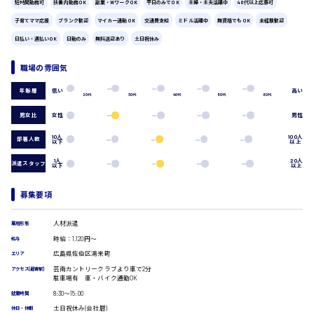
短時間勤務可
扶養内勤務OK
副業・WワークOK
平日のみでOK
主婦・主夫活躍中
40代以上応募可
広島市中区
時給1200円～
製造・軽作業・物流系
子育てママ応援
ブランク歓迎
マイカー通勤OK
交通費支給
ミドル活躍中
無資格でもOK
未経験歓迎
組立、加工
日払い・週払いOK
日勤のみ
無料送迎あり
土日祝休み
製造オペレーター
検品・包装・箱詰め
職場の雰囲気
広島市東区
ピッキング・仕分け
軽作業
低い
高い
年齢層
フォークリフト
20代
30代
40代
50代
60代
介護・医療系
男女比
女性
男性
時給1300円～
広島市南区
医師
10人
100人
部署人数
以下
以上
介護職
看護助手
1人
20人
派遣スタッフ
以下
以上
看護師
広島市西区
オフィスワーク系
募集要項
貿易事務
データ入力
人材派遣
雇用形態
コールセンターオペレーター
時給：1,120円～
給与
時給1400円～
広島市佐伯区
一般事務
広島県佐伯区湯来町
エリア
総務事務
芸南カントリークラブより車で2分
アクセス(最寄駅)
経理事務
駐車場有 車・バイク通勤OK
営業事務
8:30〜15:00
就業時間
受付事務
土日祝休み(会社暦)
広島市安佐南区
休日・休暇