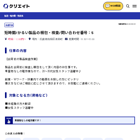
WEB相談
製造・軽作業・物流系
掲載更新日
2026/06/23
派遣社員
短時間/かるい製品の梱包・検査/問い合わせ番号：5
時給：1,120円～
場所：広島県佐伯区湯来町
就業時間：8:30〜15:00
仕事の内容
【出荷前の製品検査作業】
製品を出荷前に検査し梱包をして頂く内容のお仕事です。
重量物なしの軽作業なので、20〜30代女性スタッフ活躍中♪
副業・Wワーク・扶養内での勤務をお探しの方にピッタリ
働き方などはご相談に応じさせて頂きますので、お気軽にご連絡ください。
対象となる方 (資格など)
■未経験の方大歓迎
■女性スタッフ活躍中
重量物なしの軽作業です！
この求人の特徴：