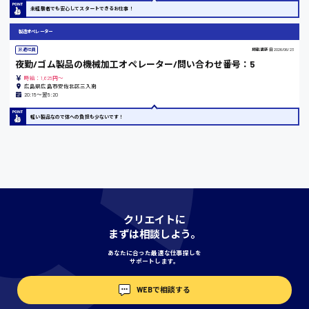
島根県
未経験者でも安心してスタートできるお仕事！
製造オペレーター
派遣社員
掲載更新日
2026/06/23
夜勤/ゴム製品の機械加工オペレーター/問い合わせ番号：5
香川県
時給：1,625円～
時給1100円〜
広島県広島市安佐北区三入南
20:15〜翌5:20
軽い製品なので体への負担も少ないです！
愛知県
宮城県
時給1000円〜
クリエイトに
まずは相談しよう。
神奈川県
あなたに合った最適な仕事探しを
サポートします。
WEBで相談する
埼玉県