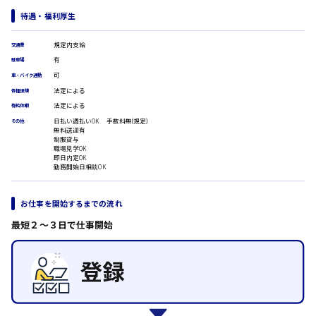
医療事務
待遇・福利厚生
翻訳、通訳
IT・クリエイティブ系
規定内支給
交通費
時給1500円以上
DTPオペレーター
広島市安佐北区
有
駐車場
CADオペレーター
可
車・バイク通勤
WEBデザイナー
法定による
各種保険
校正・編集
法定による
有給休暇
システムエンジニア
広島市安芸区
日払い週払いOK 手数料無(規定)
その他
プログラマー
無料送迎有
カスタマーエンジニア
制服貸与
職場見学OK
販売・サービス・フード系
即日内定OK
勤務開始日相談OK
時給制すべて
経営企画
廿日市市
販売
レジ
お仕事を開始するまでの流れ
ホール
最短２〜３日で仕事開始
接客
調理
呉市
洗い場
営業
ラウンダー営業
日給8000円～
ルート営業
東広島市
その他の専門職