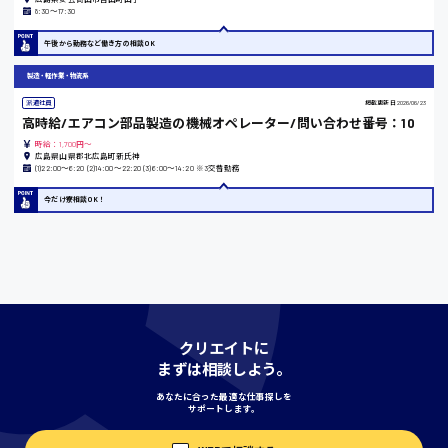
8:30〜17:30
島根県
午後から勤務など働き方の相談OK
製造・軽作業・物流系
派遣社員
掲載更新日
2026/06/23
香川県
高時給/エアコン部品製造の機械オペレーター/問い合わせ番号：10
時給1100円〜
時給：1,700円～
広島県山県郡北広島町新氏神
(1)22:00〜6:20 (2)14:00〜22:20 (3)6:00〜14:20 ※3交替勤務
愛知県
今だけ寮相談OK！
宮城県
時給1000円〜
クリエイトに
まずは相談しよう。
神奈川県
あなたに合った最適な仕事探しを
サポートします。