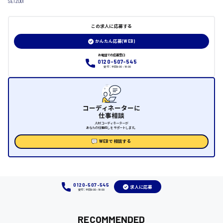
SEIZO01
日給制すべて
この求人に応募する
大竹市
かんたん応募(WEB)
お電話での応募窓口
0120-507-545
受付：平日9:00 - 18:00
三次市
月給制すべて
コーディネーターに
三原市
仕事相談
人材コーディネーターが
あなたの仕事探しをサポートします。
WEBで相談する
福山市
時給1000円～
0120-507-545
求人に応募
受付：平日9:00 - 18:00
福岡県
RECOMMENDED