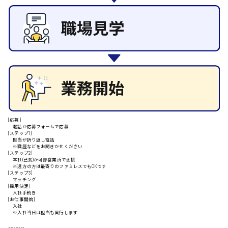
施設管理・整備
清掃
施工管理
安芸高田市
自動車整備士
配送・ドライバー
日給9000円～
山県郡
[応募]
安芸太田町
電話か応募フォームで応募
[ステップ1]
担当が折り返し電話
※職歴などをお聞きかせください
日給10000円以上
[ステップ2]
本社(己斐)か可部営業所で面接
※遠方の方は最寄りのファミレスでもOKです
安芸郡
[ステップ3]
マッチング
[採用決定]
入社手続き
[お仕事開始]
入社
山口県
※入社当日は担当も同行します