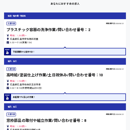
あなたにおすすめの求人
岡山県
製造・軽作業・物流系
時給1100円～
派遣社員
掲載更新日
2026/06/23
プラスチック容器の洗浄作業/問い合わせ番号：2
時給：1,250円～
大阪府
広島県広島市安佐南区祇園
8:30〜17:00(実働7.5h)
下祗園駅から徒歩5分！
組立、加工
竹原市
派遣社員
掲載更新日
2026/06/23
時給1300円〜
高時給/塗装仕上げ作業/土日祝休み/問い合わせ番号：10
時給：1,700円～
広島県広島市佐伯区五日市港
熊本県
8:00〜16:50(休憩時間合計60分)
未経験でも安心の作業！
組立、加工
東京都
派遣社員
掲載更新日
2026/06/23
窓枠部品の取付や組立作業/問い合わせ番号：8
時給1200円〜
時給：1,300円～
広島県安芸高田市吉田町山手