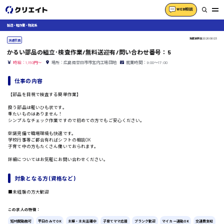
WEB相談
製造・軽作業・物流系
掲載更新日
2026/06/23
派遣社員
かるい部品の組立･検査作業/無料送迎有/問い合わせ番号：5
時給：1,150円～
場所：広島県廿日市市宮内工場団地
就業時間：9:00〜17:00
仕事の内容
【部品を目視で検査する簡単作業】
扱う部品は軽いひも状です。
重たいものはありません！
シンプルなチェック作業ですので初めての方でもご安心ください。
空調完備で職場環境も快適です。
学校行事等ご都合有ればシフトの相談OK
子育て中の方もたくさん働いておられます。
詳細についてはお気軽にお問い合わせください。
対象となる方 (資格など)
■未経験の方大歓迎
この求人の特徴：
短時間勤務可
平日のみでOK
主婦・主夫活躍中
子育てママ応援
ブランク歓迎
マイカー通勤OK
交通費支給