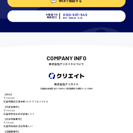
WEBで相談する
埼玉県
時給1400円〜
0120-507-545
お電話での
相談窓口
受付：平日9:00 - 18:00
千葉県
尾道市
COMPANY INFO
日給9000円〜
株式会社クリエイトについて
徳島県
株式会社クリエイト
労働者派遣事業 派34-300062 / 有料職業紹介事業 34-ユ-300091
【本社】
〒733-0812
広島市西区己斐本町2-6-18 クリエイトビル
高知県
【可部営業所】
日給8000円〜
〒731-0223
広島市安佐北区可部南4-17-5
【五日市事業所】
〒731-5161
広島市佐伯区五日市港2-2-1
【沼田事業所】
鳥取県