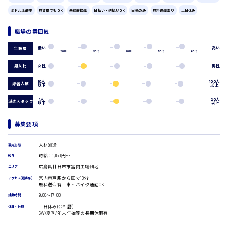
広島市中区
時給1200円～
製造・軽作業・物流系
ミドル活躍中
無資格でもOK
未経験歓迎
日払い・週払いOK
日勤のみ
無料送迎あり
土日休み
組立、加工
職場の雰囲気
製造オペレーター
検品・包装・箱詰め
低い
高い
年齢層
広島市東区
ピッキング・仕分け
20代
30代
40代
50代
60代
軽作業
男女比
女性
男性
フォークリフト
10人
100人
部署人数
介護・医療系
以下
以上
時給1300円～
広島市南区
医師
1人
20人
派遣スタッフ
以下
以上
介護職
看護助手
募集要項
看護師
広島市西区
オフィスワーク系
人材派遣
雇用形態
貿易事務
時給：1,150円～
給与
データ入力
広島県廿日市市宮内工場団地
エリア
コールセンターオペレーター
宮内串戸駅から車で10分
時給1400円～
アクセス(最寄駅)
一般事務
広島市佐伯区
無料送迎有 車・バイク通勤OK
総務事務
9:00〜17:00
就業時間
経理事務
土日休み(会社暦)
休日・休暇
営業事務
GW/夏季/年末年始等の長期休暇有
受付事務
広島市安佐南区