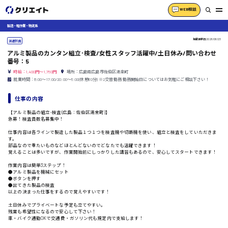
WEB相談
製造・軽作業・物流系
掲載更新日
2026/06/23
派遣社員
アルミ製品のカンタン組立･検査/女性スタッフ活躍中/土日休み/問い合わせ
番号：5
時給：1,400円～1,750円
場所：広島県広島市佐伯区湯来町
就業時間：8:00〜17:00/20:00〜5:00(休憩60分) ※2交替勤務 勤務開始日についてはお気軽にご相談下さい！
仕事の内容
【アルミ製品の組立･検査(広島：佐伯区湯来町)】
急募！検査員数名募集中！
仕事内容は各ラインで製造した製品１つ１つを検査機や切断機を使い、組立と検査をしていただきま
す。
部品なので重たいものなどほとんどないのでどなたでも活躍できます！
覚えることは多いですが、作業開始前にしっかりした講習もあるので、安心してスタートできます！
作業内容は簡単3ステップ！
●アルミ製品を機械にセット
●ボタンを押す
●出てきた製品の検査
以上の決まった仕事をするので覚えやすいです！
土日休みでプライベートな予定も立てやすい。
残業も希望性になるので安心して下さい！
車・バイク通勤OKで交通費・ガソリン代も規定内で支給します！