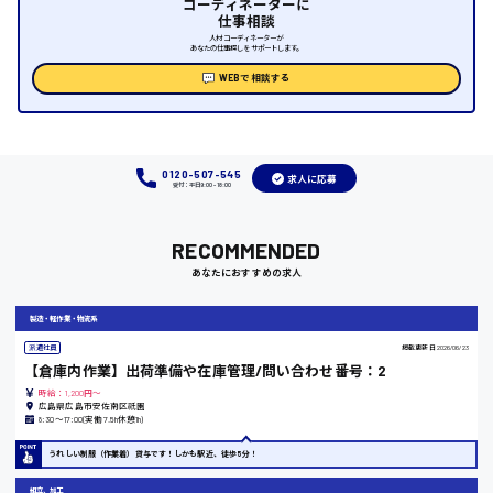
コーディネーターに
仕事相談
時給1000円～
人材コーディネーターが
あなたの仕事探しをサポートします。
福岡県
WEBで相談する
岡山県
0120-507-545
求人に応募
受付：平日9:00 - 18:00
時給1100円～
RECOMMENDED
大阪府
あなたにおすすめの求人
製造・軽作業・物流系
派遣社員
掲載更新日
2026/06/23
【倉庫内作業】出荷準備や在庫管理/問い合わせ番号：2
竹原市
時給：1,200円～
広島県広島市安佐南区祇園
時給1300円〜
8:30〜17:00(実働7.5h休憩1h)
うれしい制服（作業着）貸与です！しかも駅近、徒歩5分！
熊本県
組立、加工