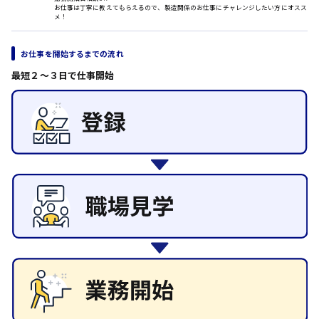
お仕事は丁寧に教えてもらえるので、製造関係のお仕事にチャレンジしたい方にオスス
その他の専門職
メ！
日給8000円～
施設管理・整備
東広島市
清掃
お仕事を開始するまでの流れ
施工管理
最短２〜３日で仕事開始
自動車整備士
配送・ドライバー
安芸高田市
日給9000円～
山県郡
安芸太田町
日給10000円以上
安芸郡