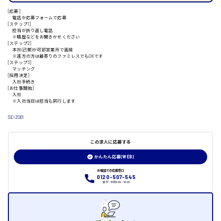
[応募]
電話か応募フォームで応募
[ステップ1]
山口県
担当が折り返し電話
※職歴などをお聞きかせください
[ステップ2]
本社(己斐)か可部営業所で面接
日給制すべて
※遠方の方は最寄りのファミレスでもOKです
[ステップ3]
マッチング
大竹市
[採用決定]
入社手続き
[お仕事開始]
入社
※入社当日は担当も同行します
SEIZO01
三次市
この求人に応募する
月給制すべて
かんたん応募(WEB)
三原市
お電話での応募窓口
0120-507-545
受付：平日9:00 - 18:00
福山市