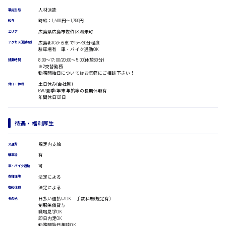
受付事務
人材派遣
雇用形態
医療事務
時給：1,400円～1,750円
広島市安佐南区
給与
翻訳、通訳
広島県広島市佐伯区湯来町
エリア
IT・クリエイティブ系
広島北ICから車で15〜20分程度
アクセス(最寄駅)
駐車場有 車・バイク通勤OK
DTPオペレーター
CADオペレーター
時給1500円以上
8:00〜17:00/20:00〜5:00(休憩60分)
就業時間
※2交替勤務
広島市安佐北区
WEBデザイナー
勤務開始日についてはお気軽にご相談下さい！
校正・編集
土日休み(会社暦)
休日・休暇
システムエンジニア
GW/夏季/年末年始等の長期休暇有
年間休日121日
プログラマー
カスタマーエンジニア
広島市安芸区
販売・サービス・フード系
待遇・福利厚生
経営企画
規定内支給
販売
交通費
時給制すべて
レジ
有
駐車場
廿日市市
ホール
可
車・バイク通勤
接客
法定による
各種保険
調理
法定による
有給休暇
洗い場
日払い週払いOK 手数料無(規定有)
その他
営業
呉市
制服無償貸与
職場見学OK
ラウンダー営業
即日内定OK
ルート営業
勤務開始日相談OK