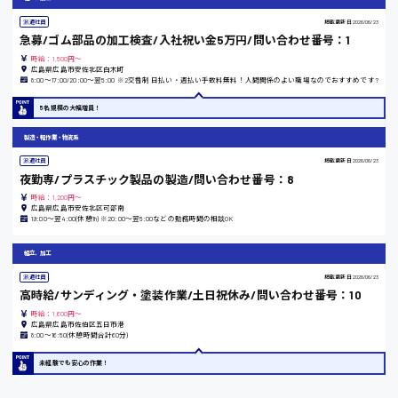
派遣社員
掲載更新日
2026/06/23
急募/ゴム部品の加工検査/入社祝い金5万円/問い合わせ番号：1
時給：1,500円～
東京都
広島県広島市安佐北区白木町
8:00〜17:00/20:00〜翌5:00 ※2交替制 日払い・週払い手数料無料！人間関係のよい職場なのでおすすめです?
時給1200円〜
5名規模の大幅増員！
製造・軽作業・物流系
島根県
派遣社員
掲載更新日
2026/06/23
夜勤専/プラスチック製品の製造/問い合わせ番号：8
時給：1,200円～
広島県広島市安佐北区可部南
19:00〜翌4:00(休憩1h) ※20:00〜翌5:00などの勤務時間の相談OK
香川県
時給1100円〜
組立、加工
派遣社員
掲載更新日
2026/06/23
高時給/サンディング・塗装作業/土日祝休み/問い合わせ番号：10
愛知県
時給：1,600円～
広島県広島市佐伯区五日市港
8:00〜16:50(休憩時間合計60分)
未経験でも安心の作業！
宮城県