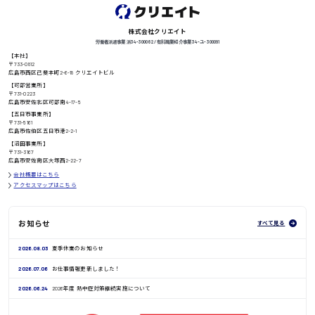
株式会社クリエイト
労働者派遣事業 派34-300062 / 有料職業紹介事業 34-ユ-300091
【本社】
高知県
〒733-0812
日給8000円〜
広島市西区己斐本町2-6-18 クリエイトビル
【可部営業所】
〒731-0223
広島市安佐北区可部南4-17-5
【五日市事業所】
〒731-5161
鳥取県
広島市佐伯区五日市港2-2-1
【沼田事業所】
〒731-3167
広島市安佐南区大塚西2-22-7
会社概要はこちら
アクセスマップはこちら
お知らせ
すべて見る
2026.08.03
夏季休業のお知らせ
2026.07.06
お仕事情報更新しました！
2026.06.24
2026年度 熱中症対策継続実施について