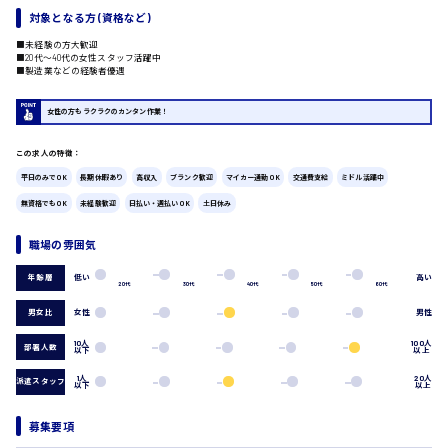
対象となる方 (資格など)
広島市中区
時給1200円～
製造・軽作業・物流系
■未経験の方大歓迎
■20代〜40代の女性スタッフ活躍中
組立、加工
■製造業などの経験者優遇
製造オペレーター
検品・包装・箱詰め
女性の方もラクラクのカンタン作業！
ピッキング・仕分け
広島市東区
軽作業
この求人の特徴：
フォークリフト
平日のみでOK
長期休暇あり
高収入
ブランク歓迎
マイカー通勤OK
交通費支給
ミドル活躍中
介護・医療系
無資格でもOK
未経験歓迎
日払い・週払いOK
土日休み
時給1300円～
医師
広島市南区
介護職
職場の雰囲気
看護助手
看護師
低い
高い
年齢層
20代
30代
40代
50代
60代
オフィスワーク系
広島市西区
男女比
女性
男性
貿易事務
データ入力
10人
100人
部署人数
以下
以上
コールセンターオペレーター
1人
20人
一般事務
派遣スタッフ
以下
以上
時給1400円～
広島市佐伯区
総務事務
経理事務
募集要項
営業事務