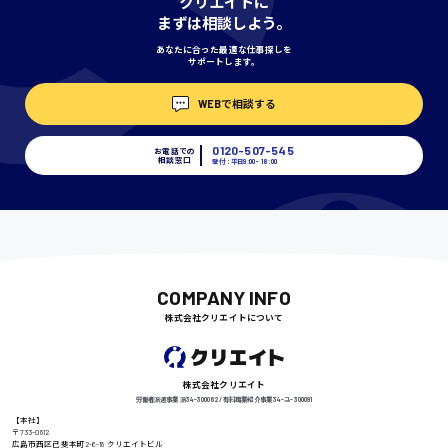
クリエイトに
神奈川県
まずは相談しよう。
あなたに合った最適な仕事探しを
サポートします。
埼玉県
WEBで相談する
時給1400円〜
0120-507-545
お電話での
相談窓口
受付：平日9:00 - 18:00
千葉県
尾道市
日給9000円〜
COMPANY INFO
株式会社クリエイトについて
徳島県
株式会社クリエイト
労働者派遣事業 派34-300062 / 有料職業紹介事業 34-ユ-300091
【本社】
〒733-0812
広島市西区己斐本町2-6-18 クリエイトビル
高知県