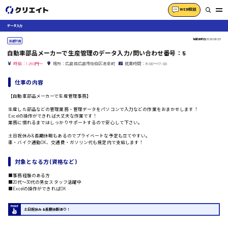
WEB相談
データ入力
掲載更新日
2026/06/23
派遣社員
自動車部品メーカーで生産管理のデータ入力/問い合わせ番号：5
時給：1,250円～
場所：広島県広島市佐伯区湯来町
就業時間：8:00〜17:00
仕事の内容
【自動車部品メーカーで生産管理事務】
生産した部品などの管理業務・管理データをパソコンで入力などの作業をおまかせします！
Excelの操作ができれば大丈夫な作業です！
業務に慣れるまではしっかりサポートするので安心して下さい。
土日祝休み&長期休暇もあるのでプライベートな予定も立てやすい。
車・バイク通勤OK、交通費・ガソリン代も規定内で支給します！
対象となる方 (資格など)
■事務経験のある方
■20代〜30代の男女スタッフ活躍中
■Excelの操作ができればOK
土日祝休み&長期休暇あり！