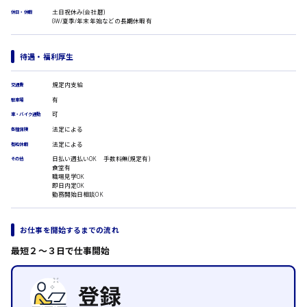
医療事務
土日祝休み(会社暦)
広島市安佐南区
休日・休暇
GW/夏季/年末年始などの長期休暇有
翻訳、通訳
IT・クリエイティブ系
待遇・福利厚生
DTPオペレーター
時給1500円以上
CADオペレーター
広島市安佐北区
規定内支給
交通費
WEBデザイナー
有
校正・編集
駐車場
システムエンジニア
可
車・バイク通勤
プログラマー
法定による
各種保険
広島市安芸区
カスタマーエンジニア
法定による
有給休暇
販売・サービス・フード系
日払い週払いOK 手数料無(規定有)
その他
食堂有
経営企画
職場見学OK
時給制すべて
即日内定OK
販売
勤務開始日相談OK
廿日市市
レジ
ホール
接客
お仕事を開始するまでの流れ
調理
最短２〜３日で仕事開始
洗い場
呉市
営業
ラウンダー営業
ルート営業
日給8000円～