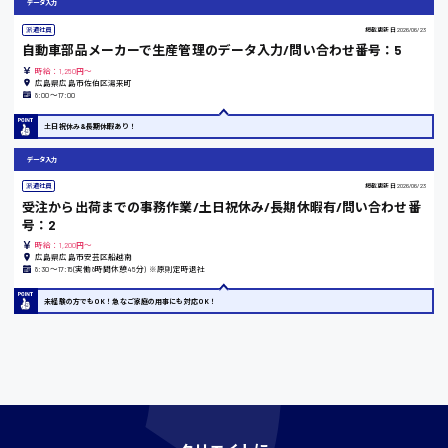
東京都
データ入力
派遣社員
掲載更新日
2026/06/23
時給1200円〜
自動車部品メーカーで生産管理のデータ入力/問い合わせ番号：5
時給：1,250円～
広島県広島市佐伯区湯来町
島根県
8:00〜17:00
土日祝休み&長期休暇あり！
データ入力
香川県
派遣社員
掲載更新日
2026/06/23
受注から出荷までの事務作業/土日祝休み/長期休暇有/問い合わせ番
時給1100円〜
号：2
時給：1,200円～
広島県広島市安芸区船越南
8:30〜17:15(実働8時間休憩45分) ※原則定時退社
愛知県
未経験の方でもOK！急なご家庭の用事にも対応OK！
宮城県
時給1000円〜