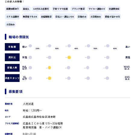
この求人の特徴：
広島市中区
時給1200円～
製造・軽作業・物流系
長期休暇あり
高収入
40代以上応募可
子育てママ応援
ブランク歓迎
マイカー通勤OK
交通費支給
組立、加工
ミドル活躍中
無資格でもOK
未経験歓迎
日払い・週払いOK
日勤のみ
土日祝休み
資格が活かせる
製造オペレーター
土日休み
検品・包装・箱詰め
ピッキング・仕分け
広島市東区
職場の雰囲気
軽作業
フォークリフト
低い
高い
年齢層
20代
30代
40代
50代
60代
介護・医療系
男女比
女性
男性
時給1300円～
医師
広島市南区
介護職
10人
100人
部署人数
以下
以上
看護助手
1人
20人
看護師
派遣スタッフ
以下
以上
オフィスワーク系
広島市西区
募集要項
貿易事務
データ入力
人材派遣
雇用形態
コールセンターオペレーター
時給：1,250円～
給与
一般事務
時給1400円～
広島市佐伯区
広島県広島市佐伯区湯来町
総務事務
エリア
経理事務
広島北ＩＣから車で15〜20分程度
アクセス(最寄駅)
駐車場完備 車・バイク通勤OK
営業事務
8:00〜17:00
就業時間
受付事務