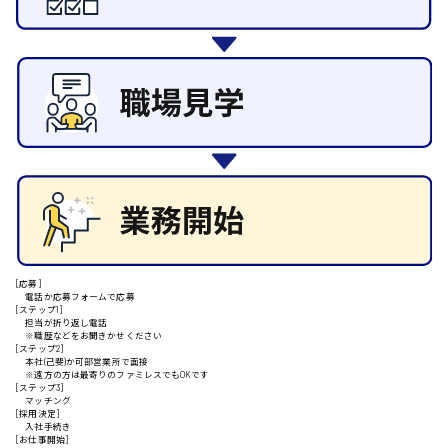
その他の専門職
東広島市
施設管理・整備
清掃
施工管理
自動車整備士
安芸高田市
配送・ドライバー
日給9000円～
山県郡
安芸太田町
[応募]
電話か応募フォームで応募
[ステップ1]
担当が折り返し電話
※職歴などをお聞きかせください
日給10000円以上
[ステップ2]
本社(己斐)か可部営業所で面接
安芸郡
※遠方の方は最寄りのファミレスでもOKです
[ステップ3]
マッチング
[採用決定]
入社手続き
[お仕事開始]