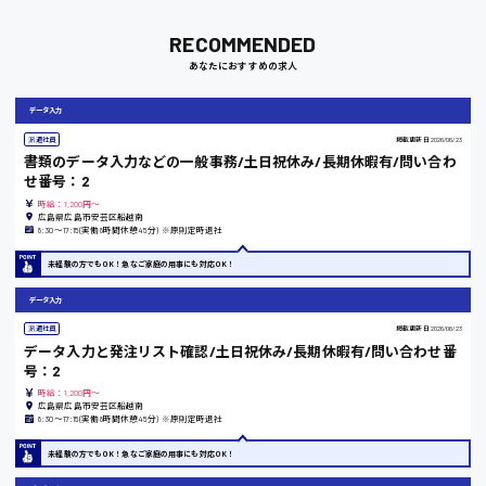
福岡県
RECOMMENDED
あなたにおすすめの求人
岡山県
データ入力
派遣社員
掲載更新日
2026/06/23
時給1100円～
書類のデータ入力などの一般事務/土日祝休み/長期休暇有/問い合わ
せ番号：2
大阪府
時給：1,200円～
広島県広島市安芸区船越南
8:30〜17:15(実働8時間休憩45分) ※原則定時退社
未経験の方でもOK！急なご家庭の用事にも対応OK！
竹原市
データ入力
派遣社員
掲載更新日
2026/06/23
時給1300円〜
データ入力と発注リスト確認/土日祝休み/長期休暇有/問い合わせ番
号：2
時給：1,200円～
熊本県
広島県広島市安芸区船越南
8:30〜17:15(実働8時間休憩45分) ※原則定時退社
未経験の方でもOK！急なご家庭の用事にも対応OK！