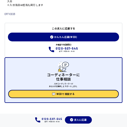
入社
山口県
※入社当日は担当も同行します
OFFICE03
日給制すべて
この求人に応募する
大竹市
かんたん応募(WEB)
お電話での応募窓口
0120-507-545
受付：平日9:00 - 18:00
三次市
月給制すべて
コーディネーターに
仕事相談
三原市
人材コーディネーターが
あなたの仕事探しをサポートします。
WEBで相談する
福山市
時給1000円～
0120-507-545
求人に応募
受付：平日9:00 - 18:00