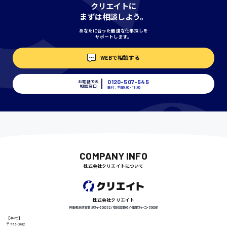
神奈川県
クリエイトに
まずは相談しよう。
あなたに合った最適な仕事探しを
サポートします。
埼玉県
時給1400円〜
WEBで相談する
0120-507-545
お電話での
相談窓口
受付：平日9:00 - 18:00
千葉県
尾道市
日給9000円〜
COMPANY INFO
株式会社クリエイトについて
徳島県
株式会社クリエイト
労働者派遣事業 派34-300062 / 有料職業紹介事業 34-ユ-300091
【本社】
〒733-0812