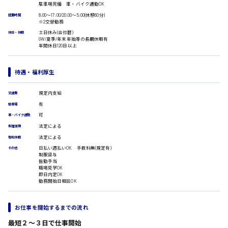
駐車場完備 車・バイク通勤OK
医療事務
広島市安佐南区
8:00〜17:00/20:00〜5:00(休憩60分)
就業時間
翻訳、通訳
※2交替勤務
土日休み(会社暦)
IT・クリエイティブ系
休日・休暇
GW/夏季/年末年始等の長期休暇有
DTPオペレーター
年間休日120日以上
時給1500円以上
CADオペレーター
広島市安佐北区
WEBデザイナー
待遇・福利厚生
校正・編集
システムエンジニア
規定内支給
交通費
プログラマー
広島市安芸区
有
カスタマーエンジニア
駐車場
可
車・バイク通勤
販売・サービス・フード系
法定による
各種保険
経営企画
法定による
時給制すべて
有給休暇
販売
廿日市市
日払い週払いOK 手数料無(規定有)
その他
レジ
制服貸与
ホール
皆勤手当
職場見学OK
接客
即日内定OK
調理
勤務開始日相談OK
洗い場
呉市
営業
お仕事を開始するまでの流れ
ラウンダー営業
ルート営業
最短２〜３日で仕事開始
日給8000円～