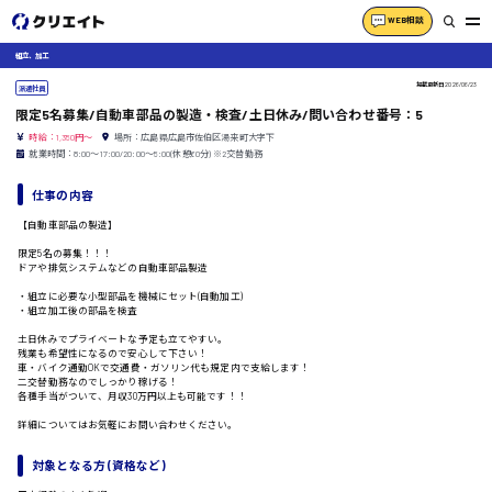
WEB相談
組立、加工
掲載更新日
2026/06/23
派遣社員
限定5名募集/自動車部品の製造・検査/土日休み/問い合わせ番号：5
時給：1,350円～
場所：広島県広島市佐伯区湯来町大字下
就業時間：8:00〜17:00/20:00〜5:00(休憩60分) ※2交替勤務
仕事の内容
【自動車部品の製造】
限定5名の募集！！！
ドアや排気システムなどの自動車部品製造
・組立に必要な小型部品を機械にセット(自動加工)
・組立加工後の部品を検査
土日休みでプライベートな予定も立てやすい。
残業も希望性になるので安心して下さい！
車・バイク通勤OKで交通費・ガソリン代も規定内で支給します！
二交替勤務なのでしっかり稼げる！
各種手当がついて、月収30万円以上も可能です！！
詳細についてはお気軽にお問い合わせください。
対象となる方 (資格など)