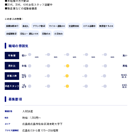
■未経験の方大歓迎
■20代、30代、40代女性スタッフ活躍中
広島市中区
時給1200円～
製造・軽作業・物流系
■製造業などの経験者優遇
組立、加工
この求人の特徴：
製造オペレーター
長期休暇あり
高収入
ブランク歓迎
マイカー通勤OK
交通費支給
ミドル活躍中
無資格でもOK
検品・包装・箱詰め
ピッキング・仕分け
広島市東区
未経験歓迎
日払い・週払いOK
日勤のみ
土日休み
軽作業
フォークリフト
職場の雰囲気
介護・医療系
低い
高い
年齢層
20代
30代
40代
50代
60代
時給1300円～
医師
広島市南区
介護職
男女比
女性
男性
看護助手
10人
100人
部署人数
看護師
以下
以上
オフィスワーク系
1人
20人
広島市西区
派遣スタッフ
以下
以上
貿易事務
データ入力
募集要項
コールセンターオペレーター
一般事務
時給1400円～
人材派遣
雇用形態
広島市佐伯区
総務事務
時給：1,350円～
給与
経理事務
広島県広島市佐伯区湯来町大字下
エリア
営業事務
広島北ICから車で15〜20分程度
アクセス(最寄駅)
受付事務