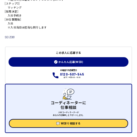
[ステップ3]
山口県
マッチング
[採用決定]
入社手続き
[お仕事開始]
日給制すべて
入社
※入社当日は担当も同行します
大竹市
SEIZO01
この求人に応募する
三次市
かんたん応募(WEB)
お電話での応募窓口
月給制すべて
0120-507-545
受付：平日9:00 - 18:00
三原市
コーディネーターに
仕事相談
人材コーディネーターが
福山市
あなたの仕事探しをサポートします。
WEBで相談する
時給1000円～