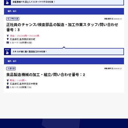
未経験者でも安心してスタートできるお仕事！
東京都
時給1200円〜
組立、加工
紹介予定派遣
掲載更新日
2026/06/23
正社員のチャンス/検査部品の製造・加工作業スタッフ/問い合わせ
島根県
番号：3
月給：250,000円～350,000円
広島県広島市西区楠木町
8:30〜17:30(休憩60分)
スキルが身に着く製造加工のお仕事！
香川県
時給1100円〜
組立、加工
派遣社員
掲載更新日
2026/06/23
食品製造機械の加工・組立/問い合わせ番号：2
愛知県
時給：1,400円～
広島県広島市安芸区中野東
8:30〜17:00(実働7.5h)
宮城県
時給1000円〜