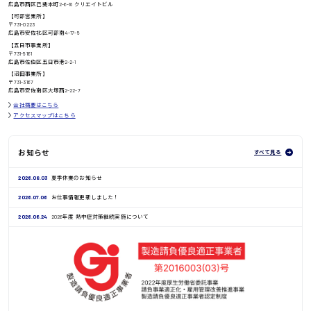
高知県
広島市西区己斐本町2-6-18 クリエイトビル
日給8000円〜
【可部営業所】
〒731-0223
広島市安佐北区可部南4-17-5
【五日市事業所】
〒731-5161
広島市佐伯区五日市港2-2-1
鳥取県
【沼田事業所】
〒731-3167
広島市安佐南区大塚西2-22-7
会社概要はこちら
アクセスマップはこちら
お知らせ
すべて見る
2026.08.03
夏季休業のお知らせ
2026.07.06
お仕事情報更新しました！
2026.06.24
2026年度 熱中症対策継続実施について