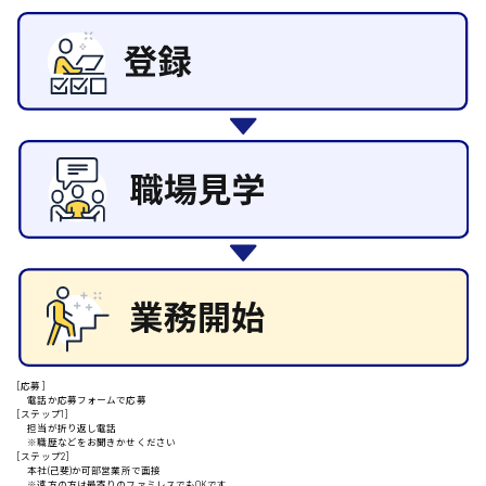
その他の専門職
東広島市
施設管理・整備
清掃
施工管理
自動車整備士
安芸高田市
配送・ドライバー
日給9000円～
山県郡
安芸太田町
日給10000円以上
[応募]
電話か応募フォームで応募
安芸郡
[ステップ1]
担当が折り返し電話
※職歴などをお聞きかせください
[ステップ2]
本社(己斐)か可部営業所で面接
※遠方の方は最寄りのファミレスでもOKです