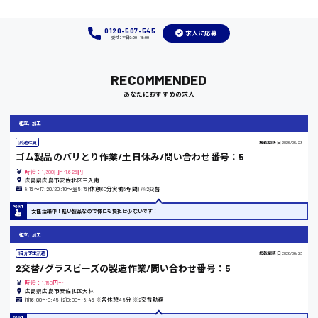
福岡県
0120-507-545
求人に応募
受付：平日9:00 - 18:00
岡山県
RECOMMENDED
あなたにおすすめの求人
時給1100円～
組立、加工
大阪府
派遣社員
掲載更新日
2026/06/23
ゴム製品のバリとり作業/土日休み/問い合わせ番号：5
時給：1,300円～1,625円
広島県広島市安佐北区三入南
8:15〜17:20/20:10〜翌5:15(休憩60分実働8時間) ※2交替
竹原市
女性活躍中！軽い製品なので体にも負担は少ないです！
時給1300円〜
組立、加工
紹介予定派遣
掲載更新日
2026/06/23
熊本県
2交替/グラスビーズの製造作業/問い合わせ番号：5
時給：1,150円～
広島県広島市安佐北区大林
(1)16:00〜0:45 (2)0:00〜8:45 ※各休憩45分 ※2交替勤務