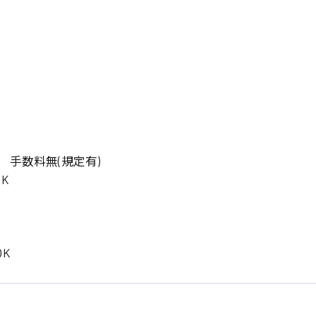
岡山県
大阪府
時給1200円〜
時給1100円〜
データ入力
コールセンターオペレータ
東京都
島根県
ー
日給9000円〜
日給8000円〜
宮城県
神奈川県
経理事務
営業事務
尾道市
徳島県
翻訳、通訳
系
CADオペレーター
WEBデザイナー
 手数料無(規定有)
プログラマー
カスタマーエンジニア
K
ード系
販売
レジ
K
調理
洗い場
ルート営業