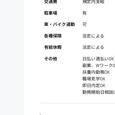
オフィスワーク系
交通費
規定内支給
福岡県
時給1300円〜
貿易事務
熊本県
駐車場
有
時給1400円〜
愛知県
車・バイク通勤
可
総務事務
千葉県
医療事務
各種保険
法定による
鳥取県
IT・クリエイティブ
有給休暇
法定による
DTPオペレーター
その他
日払い週払いOK
システムエンジニア
副業、WワークO
扶養内勤務OK
販売・サービス・フ
職場見学OK
即日内定OK
経営企画
勤務開始日相談O
接客
ラウンダー営業
その他の専門職