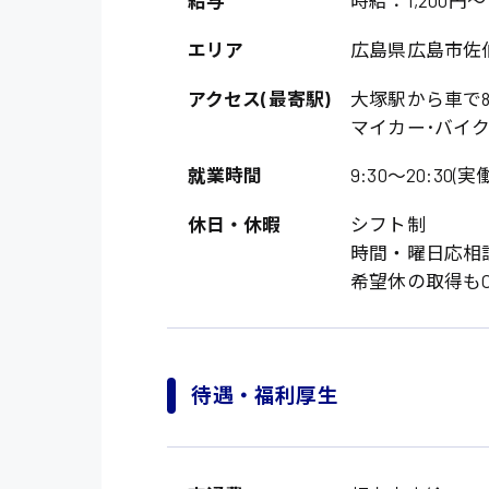
給与
時給：1,200円～
エリア
広島県広島市佐
アクセス(最寄駅)
大塚駅から車で
マイカー･バイク
就業時間
9:30〜20:30(実働
休日・休暇
シフト制
時間・曜日応相
製造・軽作業・物流
希望休の取得もO
広島市中区
組立、加工
広島市佐伯区
軽作業
廿日市市
待遇・福利厚生
介護・医療系
時給1200円～
山県郡
時給制すべて
医師
大竹市
日給制すべて