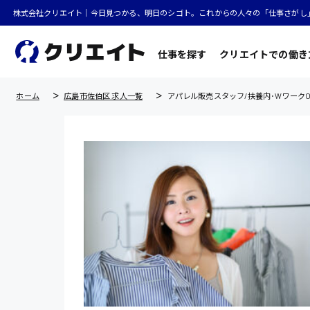
株式会社クリエイト｜今日見つかる、明日のシゴト。これからの人々の「仕事さがし
仕事を探す
クリエイトでの働き
ホーム
広島市佐伯区 求人一覧
アパレル販売スタッフ/扶養内･WワークO