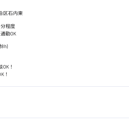
伯区石内東
8分程度
通勤OK
8h)
談OK！
系
K！
広島市東区
広島市南区
製造オペレーター
検品・包装・箱詰め
広島市安佐南区
広島市安佐北区
フォークリフト
呉市
東広島市
時給1300円～
時給1400円～
安芸太田町
安芸郡
日給8000円～
日給9000円～
介護職
看護助手
三次市
三原市
月給制すべて
時給1000円～