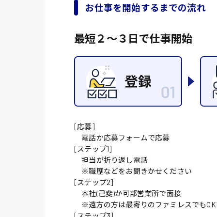
お仕事を開始するまでの流れ
施設管理・整備
配送・ドライバー
最短２〜３日で仕事開始
[応募]
電話か応募フォームで応募
[ステップ1]
担当が折り返し電話
※職歴などをお聞きかせください
[ステップ2]
本社(己斐)か可部営業所で面接
※遠方の方は最寄りのファミレスでもOK
[ステップ3]