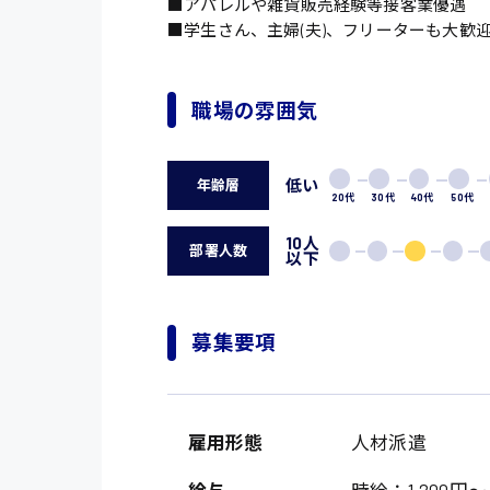
■アパレルや雑貨販売経験等接客業優遇
■学生さん、主婦(夫)、フリーターも大歓
職場の雰囲気
低い
年齢層
20代
30代
40代
50代
10人
部署人数
以下
募集要項
雇用形態
人材派遣