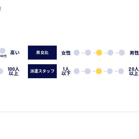
迎
高い
女性
男
男女比
60代
100人
1人
20
派遣スタッフ
以上
以下
以上