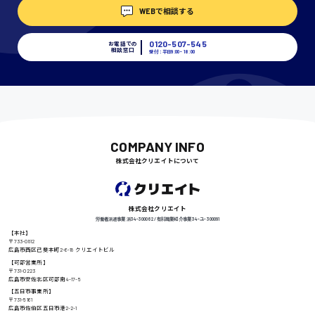
WEBで相談する
埼玉県
時給1400円〜
0120-507-545
お電話での
相談窓口
受付：平日9:00 - 18:00
千葉県
尾道市
COMPANY INFO
日給9000円〜
株式会社クリエイトについて
徳島県
株式会社クリエイト
労働者派遣事業 派34-300062 / 有料職業紹介事業 34-ユ-300091
【本社】
〒733-0812
広島市西区己斐本町2-6-18 クリエイトビル
高知県
日給8000円〜
【可部営業所】
〒731-0223
広島市安佐北区可部南4-17-5
【五日市事業所】
〒731-5161
広島市佐伯区五日市港2-2-1