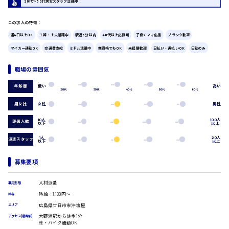
20代〜50代男女スタッフ活躍中！
広島市中区
時給1200円～
製造・軽作業・物流系
組立、加工
この求人の特徴：
製造オペレーター
週4日以上OK
主婦・主夫活躍中
駅近5分以内
40代以上応募可
子育てママ応援
ブランク歓迎
検品・包装・箱詰め
マイカー通勤OK
交通費支給
ミドル活躍中
無資格でもOK
未経験歓迎
日払い・週払いOK
日勤のみ
広島市東区
ピッキング・仕分け
軽作業
職場の雰囲気
フォークリフト
介護・医療系
低い
高い
年齢層
20代
30代
40代
50代
60代
時給1300円～
広島市南区
医師
男女比
女性
男性
介護職
看護助手
10人
100人
部署人数
以下
以上
看護師
1人
20人
派遣スタッフ
広島市西区
以下
以上
オフィスワーク系
貿易事務
募集要項
データ入力
コールセンターオペレーター
時給1400円～
人材派遣
一般事務
雇用形態
広島市佐伯区
総務事務
時給：1,100円～
給与
経理事務
広島県廿日市市沖塩屋
エリア
営業事務
大野浦駅から徒歩1分
アクセス(最寄駅)
車・バイク通勤OK
受付事務