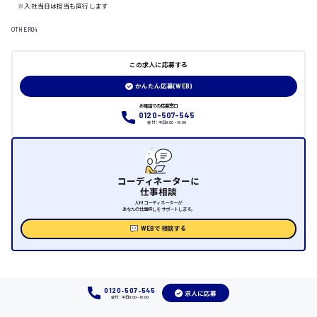
※入社当日は担当も同行します
日給制すべて
OTHER04
大竹市
この求人に応募する
かんたん応募(WEB)
三次市
お電話での応募窓口
0120-507-545
受付：平日9:00 - 18:00
月給制すべて
三原市
コーディネーターに
仕事相談
人材コーディネーターが
あなたの仕事探しをサポートします。
福山市
WEBで相談する
時給1000円～
福岡県
0120-507-545
求人に応募
受付：平日9:00 - 18:00