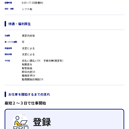
広島市安佐南区
医療事務
8:00〜17:00(実働8h)
就業時間
翻訳、通訳
シフト制
休日・休暇
IT・クリエイティブ系
時給1500円以上
DTPオペレーター
待遇・福利厚生
広島市安佐北区
CADオペレーター
WEBデザイナー
規定内支給
交通費
校正・編集
可
車・バイク通勤
システムエンジニア
法定による
各種保険
広島市安芸区
プログラマー
法定による
有給休暇
カスタマーエンジニア
日払い週払いOK 手数料無(規定有)
その他
販売・サービス・フード系
制服貸与
髪型自由
時給制すべて
経営企画
即日内定OK
廿日市市
職場見学OK
販売
勤務開始日相談OK
レジ
ホール
接客
お仕事を開始するまでの流れ
調理
呉市
最短２〜３日で仕事開始
洗い場
営業
ラウンダー営業
日給8000円～
ルート営業
東広島市