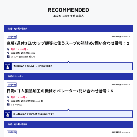
RECOMMENDED
岡山県
あなたにおすすめの求人
時給1100円～
製造・軽作業・物流系
派遣社員
掲載更新日
2026/06/30
大阪府
急募/週休3日/カップ麺等に使うスープの箱詰め/問い合わせ番号：2
時給：1,240円～
広島県広島市南区皆実
21:30〜翌8:30(実働10h)
高時給なのにお休みたっぷりのお仕事！
竹原市
製造オペレーター
時給1300円〜
派遣社員
掲載更新日
2026/06/30
日勤/ゴム製品加工の機械オペレーター/問い合わせ番号：5
熊本県
時給：1,150円～
広島県広島市安佐北区三入南
8:15〜17:20
軽い製品なので体にも負担は少ないです！
東京都
製造・軽作業・物流系
時給1200円〜
派遣社員
掲載更新日
2026/06/30