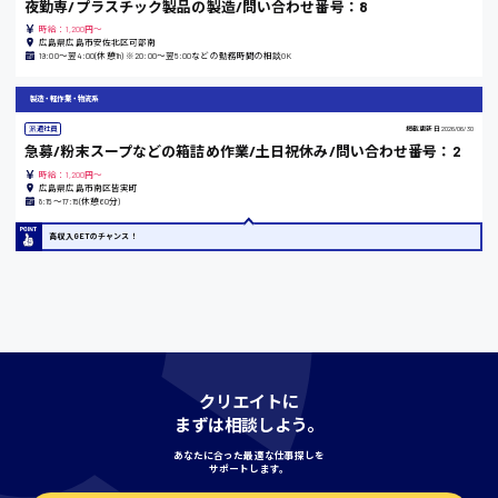
夜勤専/プラスチック製品の製造/問い合わせ番号：8
時給：1,200円～
島根県
広島県広島市安佐北区可部南
19:00〜翌4:00(休憩1h) ※20:00〜翌5:00などの勤務時間の相談OK
製造・軽作業・物流系
派遣社員
掲載更新日
2026/06/30
香川県
急募/粉末スープなどの箱詰め作業/土日祝休み/問い合わせ番号：2
時給1100円〜
時給：1,200円～
広島県広島市南区皆実町
8:15〜17:15(休憩60分)
愛知県
高収入GETのチャンス！
宮城県
時給1000円〜
クリエイトに
まずは相談しよう。
神奈川県
あなたに合った最適な仕事探しを
サポートします。