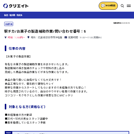
WEB相談
製造・軽作業・物流系
掲載更新日
2026/06/30
派遣社員
駅チカ/お菓子の製造補助作業/問い合わせ番号：5
時給：1,100円～
場所：広島県廿日市市沖塩屋
就業時間：8:00〜17:00(実働8h)
仕事の内容
【お菓子の製造作業】
有名なお菓子の製造補助作業をおまかせいたします。
製造機械の焼き加減のチェックや材料の流し込み
完成した商品の検品作業などが主な作業になります。
食品の取り扱いに自信がなくても大丈夫です！
食品工場なので、衛生的で建物もキレイ
簡単な作業からスタートしてもらいますので未経験の方でも安心！
椅子も用意されているので、自分のやりやすい態勢で作業できます。
コツコツ・モクモクとした作業が得意な方にはピッタリ
対象となる方 (資格など)
■未経験者の方大歓迎
■20代〜50代の男女スタッフ活躍中
■長年勤務しているスタッフ多数