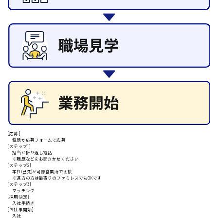
その他の専門職
施設管理・整備
清掃
施工管理
安芸高田市
自動車整備士
配送・ドライバー
日給9000円～
山県郡
安芸太田町
[応募]
電話か応募フォームで応募
[ステップ1]
日給10000円以上
担当が折り返し電話
※職歴などをお聞きかせください
安芸郡
[ステップ2]
本社(己斐)か可部営業所で面接
※遠方の方は最寄りのファミレスでもOKです
[ステップ3]
マッチング
[採用決定]
入社手続き
山口県
[お仕事開始]
入社