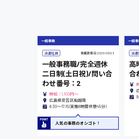
一般事務
一般事
派遣社員
派遣
掲載更新日
2026/06/23
一般事務職/完全週休
高
二日制(土日祝)/問い合
合
わせ番号：2
時給：1,100円～
9
広島県安芸区船越南
8:30〜17:15(実働8時間休憩45分)
人気の事務のオシゴト！