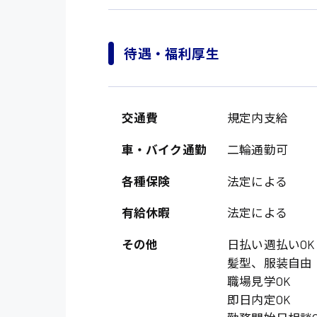
待遇・福利厚生
交通費
規定内支給
車・バイク通勤
二輪通勤可
製造・軽作業・物流
各種保険
法定による
広島市中区
組立、加工
有給休暇
法定による
広島市佐伯区
軽作業
その他
日払い週払いOK
廿日市市
介護・医療系
時給1200円～
髪型、服装自由
山県郡
職場見学OK
時給制すべて
医師
大竹市
即日内定OK
日給制すべて