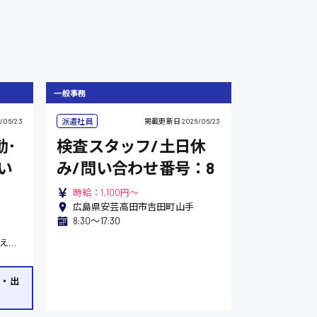
一般事務
派遣社員
/06/23
掲載更新日
2026/06/23
勤･
検査スタッフ/土日休
い
み/問い合わせ番号：8
時給：1,100円～
広島県安芸高田市吉田町山手
8:30〜17:30
8:30〜17:30 お子さんの送り迎えで9:00から出社したい、家庭の都合で17:00に退社したいなどのご相談もOKです！
間・出