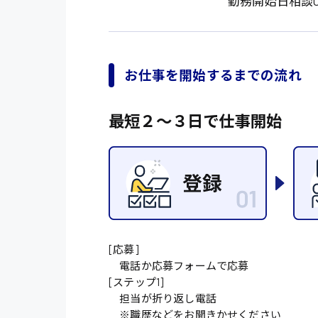
勤務開始日相談O
オフィスワーク系
福岡県
時給1300円〜
貿易事務
熊本県
時給1400円〜
愛知県
総務事務
お仕事を開始するまでの流れ
千葉県
医療事務
鳥取県
最短２〜３日で仕事開始
IT・クリエイティブ
DTPオペレーター
システムエンジニア
販売・サービス・フ
経営企画
[応募]
接客
電話か応募フォームで応募
[ステップ1]
ラウンダー営業
担当が折り返し電話
※職歴などをお聞きかせください
その他の専門職