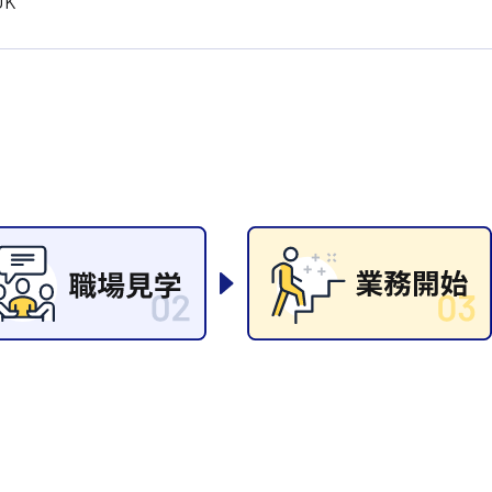
K
岡山県
大阪府
時給1200円〜
時給1100円〜
データ入力
コールセンターオペレータ
東京都
島根県
ー
日給9000円〜
日給8000円〜
宮城県
神奈川県
経理事務
営業事務
尾道市
徳島県
翻訳、通訳
系
CADオペレーター
WEBデザイナー
プログラマー
カスタマーエンジニア
ード系
販売
レジ
調理
洗い場
ルート営業