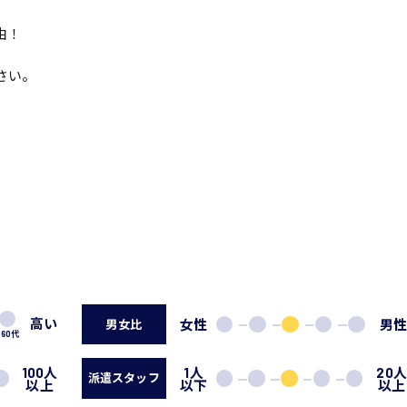
由！
さい。
高い
女性
男
男女比
60代
100人
1人
20
派遣スタッフ
以上
以下
以上