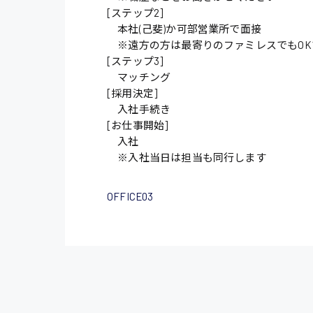
[ステップ2]
本社(己斐)か可部営業所で面接
施設管理・整備
※遠方の方は最寄りのファミレスでもOK
配送・ドライバー
[ステップ3]
マッチング
[採用決定]
入社手続き
[お仕事開始]
入社
※入社当日は担当も同行します
OFFICE03