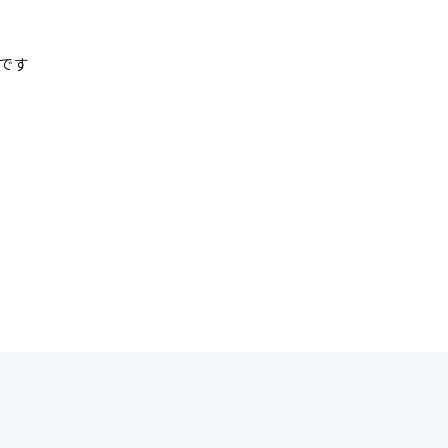
清掃
施工管理
です