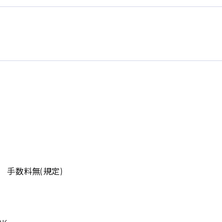
系
広島市東区
広島市南区
製造オペレーター
検品・包装・箱詰め
広島市安佐南区
広島市安佐北区
フォークリフト
 手数料無(規定)
呉市
東広島市
時給1300円～
時給1400円～
安芸太田町
安芸郡
日給8000円～
日給9000円～
介護職
看護助手
三次市
三原市
月給制すべて
時給1000円～