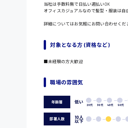
当社は手数料無で日払い週払いOK
オフィスカジュアルなので髪型・服装は自
詳細についてはお気軽にお問い合わせくだ
対象となる方 (資格など)
■未経験の方大歓迎
職場の雰囲気
低い
年齢層
20代
30代
40代
50代
10人
部署人数
以下