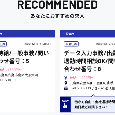
RECOMMENDED
あなたにおすすめの求人
務
一般事務
社員
派遣社員
掲載更新日
2026/06/23
掲載更新日
2026
時給/一般事務/問い
データ入力事務/出
わせ番号：5
退勤時間相談OK/問
合わせ番号：8
時給：1,350円～
広島県広島市南区大須賀町
時給：1,200円～
:00〜18:00
広島県安芸高田市吉田町山手
働き方自由！出社退社時
勤日数ご相談下さい！