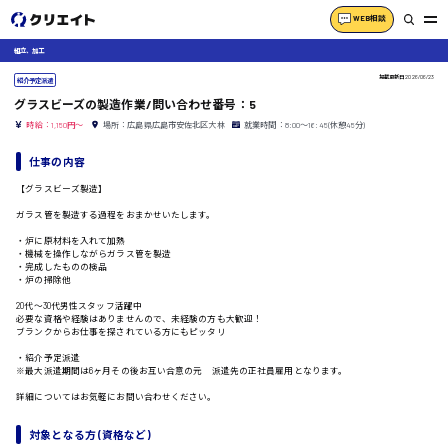
WEB相談
組立、加工
掲載更新日
2026/06/23
紹介予定派遣
グラスビーズの製造作業/問い合わせ番号：5
時給：1,150円～
場所：広島県広島市安佐北区大林
就業時間：8:00〜16:45(休憩45分)
仕事の内容
【グラスビーズ製造】
ガラス管を製造する過程をおまかせいたします。
・炉に原材料を入れて加熱
・機械を操作しながらガラス管を製造
・完成したものの検品
・炉の掃除他
20代〜30代男性スタッフ活躍中
必要な資格や経験はありませんので、未経験の方も大歓迎！
ブランクからお仕事を探されている方にもピッタリ
・紹介予定派遣
※最大派遣期間は6ヶ月その後お互い合意の元 派遣先の正社員雇用となります。
詳細についてはお気軽にお問い合わせください。
対象となる方 (資格など)