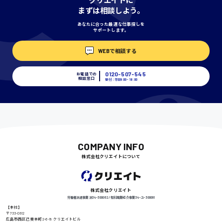
まずは相談しよう。
あなたに合った最適な仕事探しを
サポートします。
埼玉県
WEBで相談する
時給1400円〜
0120-507-545
お電話での
相談窓口
受付：平日9:00 - 18:00
千葉県
尾道市
日給9000円〜
COMPANY INFO
株式会社クリエイトについて
徳島県
株式会社クリエイト
労働者派遣事業 派34-300062 / 有料職業紹介事業 34-ユ-300091
【本社】
〒733-0812
広島市西区己斐本町2-6-18 クリエイトビル
高知県
日給8000円〜