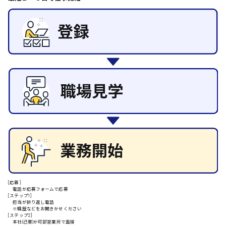
その他の専門職
東広島市
施設管理・整備
清掃
施工管理
自動車整備士
安芸高田市
配送・ドライバー
日給9000円～
山県郡
安芸太田町
日給10000円以上
[応募]
安芸郡
電話か応募フォームで応募
[ステップ1]
担当が折り返し電話
※職歴などをお聞きかせください
[ステップ2]
本社(己斐)か可部営業所で面接