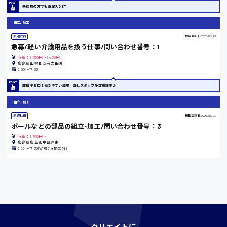
東京都
未経験の方でも高収入GET
時給1200円〜
組立、加工
派遣社員
掲載更新日
2026/06/23
急募/軽い介護用品を扱う仕事/問い合わせ番号：1
島根県
時給：1,350円～1,400円
広島県山県郡安芸太田町
8:00〜17:00
離職率ゼロ！働きやすい職場！当社スタッフ多数在籍中♪
香川県
組立、加工
時給1100円〜
派遣社員
掲載更新日
2026/06/23
ポールなどの部品の組立･加工/問い合わせ番号：3
愛知県
時給：1,300円～
広島県広島市中区光南
8:55〜17:30(実働7時間35分)
宮城県
時給1000円〜
クリエイトに
神奈川県