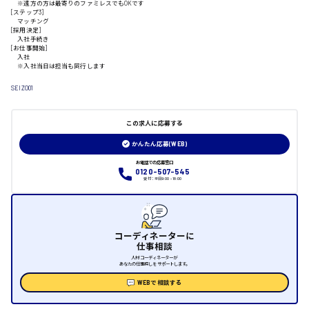
※遠方の方は最寄りのファミレスでもOKです
山口県
[ステップ3]
マッチング
[採用決定]
入社手続き
日給制すべて
[お仕事開始]
入社
※入社当日は担当も同行します
大竹市
SEIZO01
この求人に応募する
三次市
かんたん応募(WEB)
月給制すべて
お電話での応募窓口
0120-507-545
受付：平日9:00 - 18:00
三原市
コーディネーターに
仕事相談
福山市
人材コーディネーターが
あなたの仕事探しをサポートします。
時給1000円～
WEBで相談する