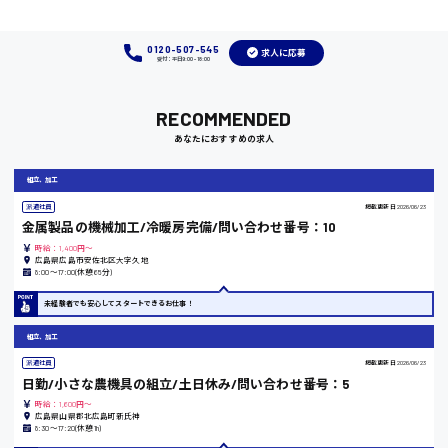
福岡県
0120-507-545
求人に応募
受付：平日9:00 - 18:00
岡山県
RECOMMENDED
時給1100円～
あなたにおすすめの求人
組立、加工
大阪府
派遣社員
掲載更新日
2026/06/23
金属製品の機械加工/冷暖房完備/問い合わせ番号：10
時給：1,400円～
広島県広島市安佐北区大字久地
8:00〜17:00(休憩65分)
竹原市
未経験者でも安心してスタートできるお仕事！
時給1300円〜
組立、加工
熊本県
派遣社員
掲載更新日
2026/06/23
日勤/小さな農機具の組立/土日休み/問い合わせ番号：5
時給：1,600円～
広島県山県郡北広島町新氏神
8:30〜17:20(休憩1h)