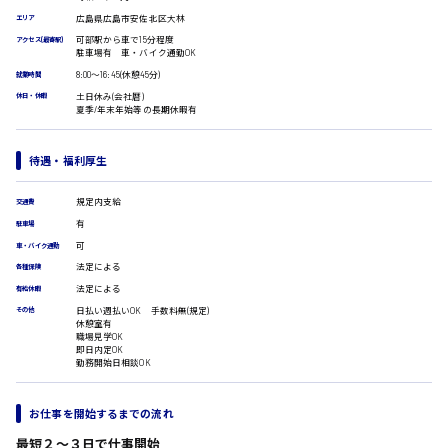
医療事務
広島県広島市安佐北区大林
広島市安佐南区
エリア
翻訳、通訳
可部駅から車で15分程度
アクセス(最寄駅)
駐車場有 車・バイク通勤OK
IT・クリエイティブ系
8:00〜16:45(休憩45分)
就業時間
DTPオペレーター
時給1500円以上
土日休み(会社暦)
休日・休暇
CADオペレーター
広島市安佐北区
夏季/年末年始等の長期休暇有
WEBデザイナー
校正・編集
待遇・福利厚生
システムエンジニア
プログラマー
広島市安芸区
規定内支給
交通費
カスタマーエンジニア
有
駐車場
販売・サービス・フード系
可
車・バイク通勤
経営企画
法定による
時給制すべて
各種保険
販売
廿日市市
法定による
有給休暇
レジ
日払い週払いOK 手数料無(規定)
その他
ホール
休憩室有
接客
職場見学OK
即日内定OK
調理
勤務開始日相談OK
洗い場
呉市
営業
ラウンダー営業
お仕事を開始するまでの流れ
ルート営業
日給8000円～
最短２〜３日で仕事開始