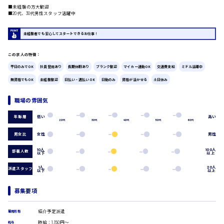
■未経験の方大歓迎
広島市中区
時給1200円～
■20代、30代男性スタッフ活躍中
製造・軽作業・物流系
組立、加工
未経験者でも安心してスタートできるお仕事！
製造オペレーター
検品・包装・箱詰め
この求人の特徴：
ピッキング・仕分け
広島市東区
軽作業
平日のみでOK
社員登用あり
長期休暇あり
ブランク歓迎
マイカー通勤OK
交通費支給
ミドル活躍中
フォークリフト
無資格でもOK
未経験歓迎
日払い・週払いOK
日勤のみ
資格が活かせる
土日休み
介護・医療系
時給1300円～
職場の雰囲気
医師
広島市南区
介護職
低い
高い
年齢層
看護助手
20代
30代
40代
50代
60代
看護師
男女比
女性
男性
オフィスワーク系
広島市西区
10人
100人
部署人数
以下
以上
貿易事務
データ入力
1人
20人
派遣スタッフ
以下
以上
コールセンターオペレーター
一般事務
時給1400円～
広島市佐伯区
募集要項
総務事務
経理事務
紹介予定派遣
雇用形態
営業事務
時給：1,150円～
受付事務
給与