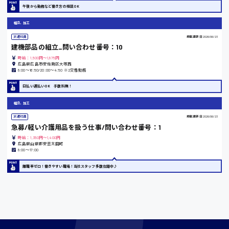
午後から勤務など働き方の相談OK
東京都
組立、加工
時給1200円〜
派遣社員
掲載更新日
2026/06/23
建機部品の組立_問い合わせ番号：10
島根県
時給：1,500円～1,875円
広島県広島市安佐南区大塚西
8:00〜16:50/20:00〜4:50 ※2交替勤務
日払い週払いOK 手数料無！
香川県
組立、加工
時給1100円〜
派遣社員
掲載更新日
2026/06/23
急募/軽い介護用品を扱う仕事/問い合わせ番号：1
時給：1,350円～1,400円
広島県山県郡安芸太田町
愛知県
8:00〜17:00
離職率ゼロ！働きやすい職場！当社スタッフ多数在籍中♪
宮城県
時給1000円〜