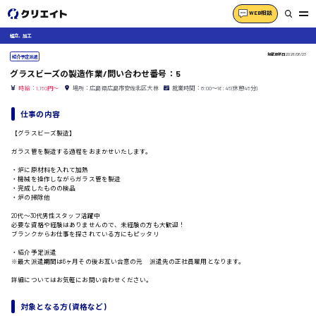
WEB相談
組立、加工
掲載更新日
2026/06/23
紹介予定派遣
グラスビーズの製造作業/問い合わせ番号：5
時給：1,150円～
場所：広島県広島市安佐北区大林
就業時間：8:00〜16:45(休憩45分)
仕事の内容
【グラスビーズ製造】
ガラス管を製造する過程をおまかせいたします。
・炉に原材料を入れて加熱
・機械を操作しながらガラス管を製造
・完成したものの検品
・炉の掃除他
20代〜30代男性スタッフ活躍中
必要な資格や経験はありませんので、未経験の方も大歓迎！
ブランクからお仕事を探されている方にもピッタリ
・紹介予定派遣
※最大派遣期間は6ヶ月その後お互い合意の元 派遣先の正社員雇用となります。
詳細についてはお気軽にお問い合わせください。
対象となる方 (資格など)