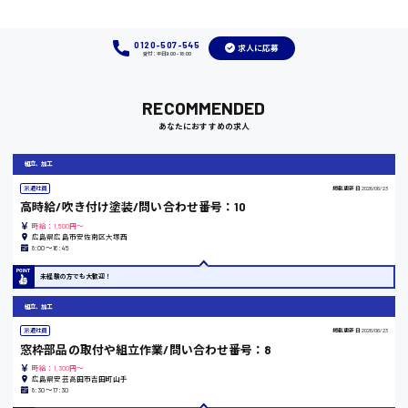
福岡県
0120-507-545
求人に応募
受付：平日9:00 - 18:00
岡山県
RECOMMENDED
あなたにおすすめの求人
時給1100円～
組立、加工
大阪府
派遣社員
掲載更新日
2026/06/23
高時給/吹き付け塗装/問い合わせ番号：10
時給：1,500円～
広島県広島市安佐南区大塚西
8:00〜16:45
竹原市
未経験の方でも大歓迎！
時給1300円〜
組立、加工
派遣社員
掲載更新日
2026/06/23
熊本県
窓枠部品の取付や組立作業/問い合わせ番号：8
時給：1,300円～
広島県安芸高田市吉田町山手
8:30〜17:30