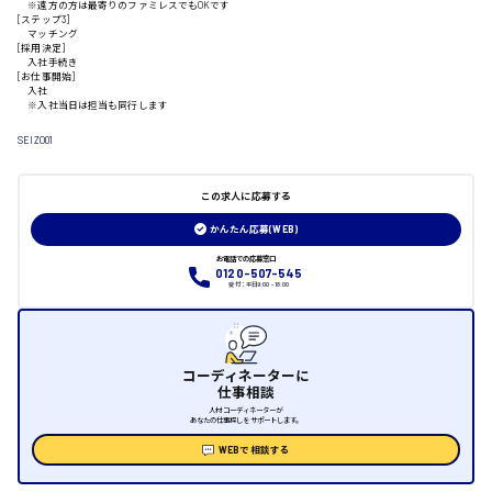
※遠方の方は最寄りのファミレスでもOKです
[ステップ3]
山口県
マッチング
[採用決定]
入社手続き
[お仕事開始]
日給制すべて
入社
※入社当日は担当も同行します
大竹市
SEIZO01
この求人に応募する
三次市
かんたん応募(WEB)
お電話での応募窓口
月給制すべて
0120-507-545
受付：平日9:00 - 18:00
三原市
コーディネーターに
仕事相談
人材コーディネーターが
福山市
あなたの仕事探しをサポートします。
WEBで相談する
時給1000円～