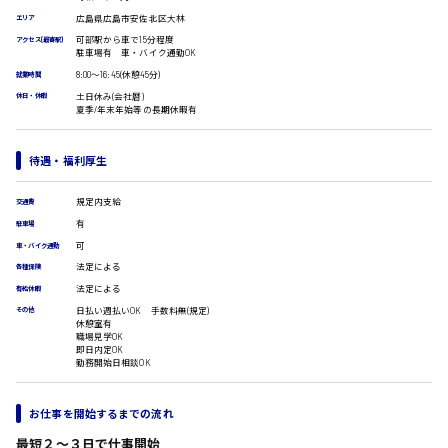
受付事務
広島県広島市安佐北区大林
エリア
医療事務
広島市安佐南区
可部駅から車で15分程度
翻訳、通訳
アクセス(最寄駅)
駐車場有 車・バイク通勤OK
IT・クリエイティブ系
8:00〜16:45(休憩45分)
就業時間
DTPオペレーター
土日休み(会社暦)
休日・休暇
時給1500円以上
夏季/年末年始等の長期休暇有
CADオペレーター
広島市安佐北区
WEBデザイナー
校正・編集
待遇・福利厚生
システムエンジニア
プログラマー
規定内支給
広島市安芸区
交通費
カスタマーエンジニア
有
駐車場
販売・サービス・フード系
可
車・バイク通勤
経営企画
法定による
各種保険
時給制すべて
販売
法定による
有給休暇
廿日市市
レジ
日払い週払いOK 手数料無(規定)
その他
ホール
休憩室有
職場見学OK
接客
即日内定OK
調理
勤務開始日相談OK
洗い場
呉市
営業
お仕事を開始するまでの流れ
ラウンダー営業
ルート営業
最短２〜３日で仕事開始
日給8000円～