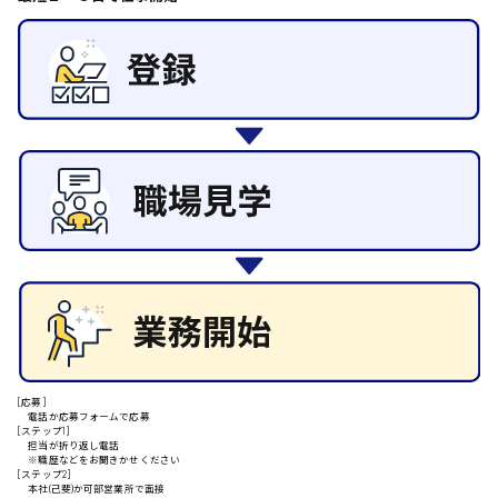
その他の専門職
東広島市
施設管理・整備
清掃
施工管理
自動車整備士
安芸高田市
配送・ドライバー
日給9000円～
山県郡
安芸太田町
日給10000円以上
[応募]
電話か応募フォームで応募
安芸郡
[ステップ1]
担当が折り返し電話
※職歴などをお聞きかせください
[ステップ2]
本社(己斐)か可部営業所で面接