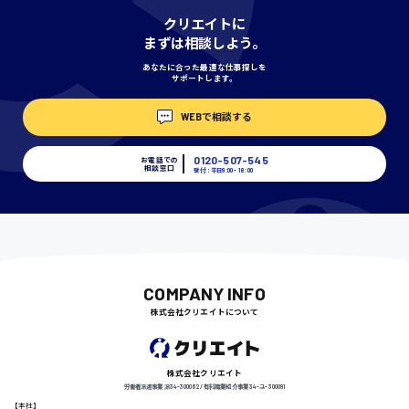
神奈川県
クリエイトに
まずは相談しよう。
あなたに合った最適な仕事探しを
サポートします。
埼玉県
時給1400円〜
WEBで相談する
0120-507-545
お電話での
相談窓口
受付：平日9:00 - 18:00
千葉県
尾道市
日給9000円〜
COMPANY INFO
株式会社クリエイトについて
徳島県
株式会社クリエイト
労働者派遣事業 派34-300062 / 有料職業紹介事業 34-ユ-300091
【本社】