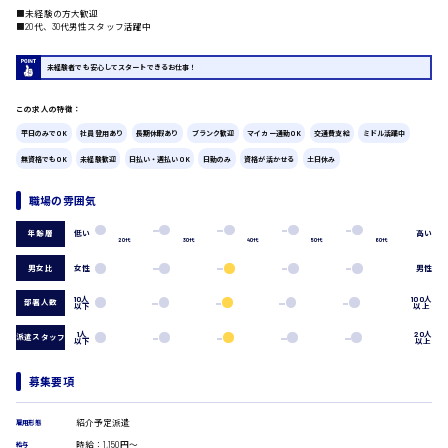
■未経験の方大歓迎
広島市中区
時給1200円～
■20代、30代男性スタッフ活躍中
製造・軽作業・物流系
組立、加工
未経験者でも安心してスタートできるお仕事！
製造オペレーター
検品・包装・箱詰め
この求人の特徴：
ピッキング・仕分け
広島市東区
軽作業
平日のみでOK
社員登用あり
長期休暇あり
ブランク歓迎
マイカー通勤OK
交通費支給
ミドル活躍中
フォークリフト
無資格でもOK
未経験歓迎
日払い・週払いOK
日勤のみ
資格が活かせる
土日休み
介護・医療系
職場の雰囲気
時給1300円～
医師
広島市南区
介護職
低い
高い
年齢層
20代
30代
40代
50代
60代
看護助手
看護師
男女比
女性
男性
オフィスワーク系
広島市西区
10人
100人
部署人数
以下
以上
貿易事務
データ入力
1人
20人
派遣スタッフ
以下
以上
コールセンターオペレーター
一般事務
時給1400円～
募集要項
広島市佐伯区
総務事務
経理事務
紹介予定派遣
雇用形態
営業事務
時給：1,150円～
給与