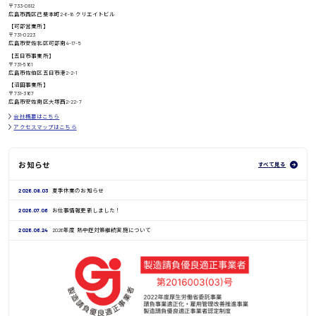
〒733-0812
高知県
広島市西区己斐本町2-6-18 クリエイトビル
日給8000円〜
【可部営業所】
〒731-0223
広島市安佐北区可部南4-17-5
【五日市事業所】
〒731-5161
広島市佐伯区五日市港2-2-1
鳥取県
【沼田事業所】
〒731-3167
広島市安佐南区大塚西2-22-7
会社概要はこちら
アクセスマップはこちら
お知らせ
すべて見る
2026.08.03
夏季休業のお知らせ
2026.07.06
お仕事情報更新しました！
2026.06.24
2026年度 熱中症対策継続実施について