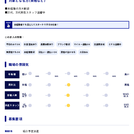
対象となる方 (資格など)
広島市中区
時給1200円～
製造・軽作業・物流系
■未経験の方大歓迎
■20代、30代男性スタッフ活躍中
組立、加工
製造オペレーター
未経験者でも安心してスタートできるお仕事！
検品・包装・箱詰め
ピッキング・仕分け
広島市東区
この求人の特徴：
軽作業
平日のみでOK
社員登用あり
長期休暇あり
ブランク歓迎
マイカー通勤OK
交通費支給
ミドル活躍中
フォークリフト
無資格でもOK
未経験歓迎
日払い・週払いOK
資格が活かせる
土日休み
介護・医療系
時給1300円～
医師
広島市南区
職場の雰囲気
介護職
看護助手
低い
高い
年齢層
20代
30代
40代
50代
60代
看護師
男女比
女性
男性
オフィスワーク系
広島市西区
貿易事務
10人
100人
部署人数
以下
以上
データ入力
コールセンターオペレーター
1人
20人
派遣スタッフ
以下
以上
一般事務
時給1400円～
広島市佐伯区
総務事務
募集要項
経理事務
営業事務
紹介予定派遣
雇用形態
受付事務