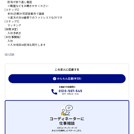
担当が折り返し電話
山口県
※職歴などをお聞きかせください
[ステップ2]
本社(己斐)か可部営業所で面接
※遠方の方は最寄りのファミレスでもOKです
日給制すべて
[ステップ3]
マッチング
[採用決定]
大竹市
入社手続き
[お仕事開始]
入社
※入社当日は担当も同行します
SEIZO01
三次市
この求人に応募する
月給制すべて
かんたん応募(WEB)
三原市
お電話での応募窓口
0120-507-545
受付：平日9:00 - 18:00
福山市
コーディネーターに
仕事相談
時給1000円～
人材コーディネーターが
あなたの仕事探しをサポートします。