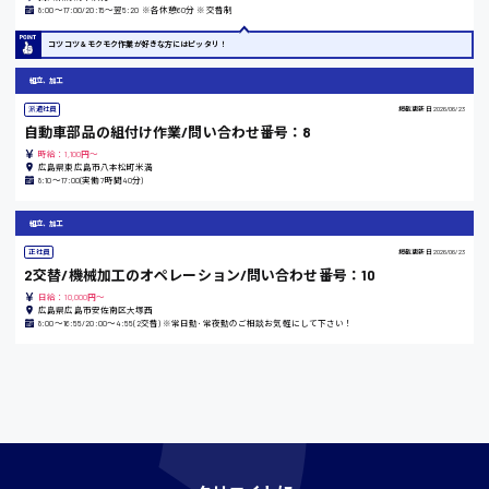
東京都
8:00〜17:00/20:15〜翌5:20 ※各休憩60分 ※交替制
時給1200円〜
コツコツ＆モクモク作業が好きな方にはピッタリ！
組立、加工
島根県
派遣社員
掲載更新日
2026/06/23
自動車部品の組付け作業/問い合わせ番号：8
時給：1,100円～
広島県東広島市八本松町米満
8:10〜17:00(実働7時間40分)
香川県
組立、加工
時給1100円〜
正社員
掲載更新日
2026/06/23
2交替/機械加工のオペレーション/問い合わせ番号：10
愛知県
日給：10,000円～
広島県広島市安佐南区大塚西
8:00〜16:55/20:00〜4:55(2交替) ※常日勤･常夜勤のご相談お気軽にして下さい！
宮城県
時給1000円〜