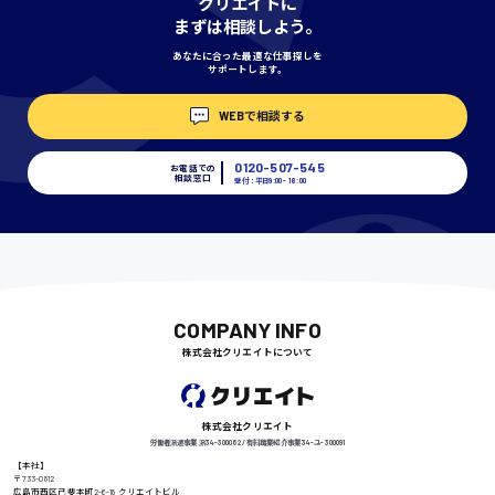
クリエイトに
神奈川県
まずは相談しよう。
あなたに合った最適な仕事探しを
サポートします。
埼玉県
WEBで相談する
時給1400円〜
0120-507-545
お電話での
相談窓口
受付：平日9:00 - 18:00
千葉県
尾道市
日給9000円〜
COMPANY INFO
株式会社クリエイトについて
徳島県
株式会社クリエイト
労働者派遣事業 派34-300062 / 有料職業紹介事業 34-ユ-300091
【本社】
〒733-0812
広島市西区己斐本町2-6-18 クリエイトビル
高知県