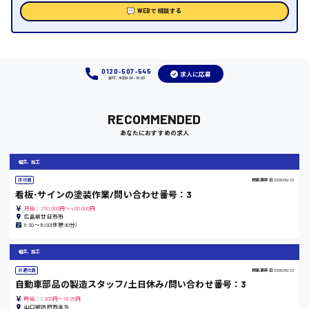
福岡県
WEBで相談する
岡山県
0120-507-545
求人に応募
受付：平日9:00 - 18:00
時給1100円～
RECOMMENDED
大阪府
あなたにおすすめの求人
組立、加工
正社員
掲載更新日
2026/06/23
竹原市
看板･サインの塗装作業/問い合わせ番号：3
月給：250,000円～400,000円
時給1300円〜
広島県廿日市市
8:30～18:00(休憩90分)
熊本県
組立、加工
派遣社員
掲載更新日
2026/06/23
自動車部品の製造スタッフ/土日休み/問い合わせ番号：3
時給：1,300円～1,625円
山口県防府市浜方