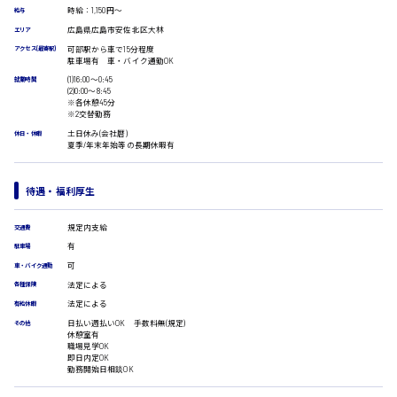
時給：1,150円～
給与
医療事務
広島市安佐南区
広島県広島市安佐北区大林
エリア
翻訳、通訳
可部駅から車で15分程度
アクセス(最寄駅)
IT・クリエイティブ系
駐車場有 車・バイク通勤OK
DTPオペレーター
(1)16:00〜0:45
就業時間
時給1500円以上
(2)0:00〜8:45
CADオペレーター
広島市安佐北区
※各休憩45分
WEBデザイナー
※2交替勤務
校正・編集
土日休み(会社暦)
休日・休暇
夏季/年末年始等の長期休暇有
システムエンジニア
プログラマー
広島市安芸区
カスタマーエンジニア
待遇・福利厚生
販売・サービス・フード系
規定内支給
経営企画
交通費
時給制すべて
販売
有
駐車場
廿日市市
レジ
可
車・バイク通勤
ホール
法定による
各種保険
接客
法定による
有給休暇
調理
日払い週払いOK 手数料無(規定)
その他
洗い場
呉市
休憩室有
職場見学OK
営業
即日内定OK
ラウンダー営業
勤務開始日相談OK
ルート営業
日給8000円～