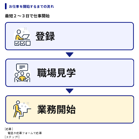
その他の専門職
東広島市
お仕事を開始するまでの流れ
施設管理・整備
最短２〜３日で仕事開始
清掃
施工管理
自動車整備士
安芸高田市
配送・ドライバー
日給9000円～
山県郡
安芸太田町
日給10000円以上
安芸郡
[応募]
電話か応募フォームで応募
[ステップ1]