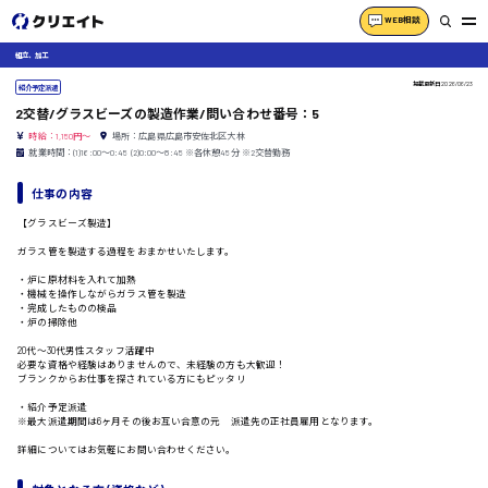
WEB相談
組立、加工
掲載更新日
2026/06/23
紹介予定派遣
2交替/グラスビーズの製造作業/問い合わせ番号：5
時給：1,150円～
場所：広島県広島市安佐北区大林
就業時間：(1)16:00〜0:45 (2)0:00〜8:45 ※各休憩45分 ※2交替勤務
仕事の内容
【グラスビーズ製造】
ガラス管を製造する過程をおまかせいたします。
・炉に原材料を入れて加熱
・機械を操作しながらガラス管を製造
・完成したものの検品
・炉の掃除他
20代〜30代男性スタッフ活躍中
必要な資格や経験はありませんので、未経験の方も大歓迎！
ブランクからお仕事を探されている方にもピッタリ
・紹介予定派遣
※最大派遣期間は6ヶ月その後お互い合意の元 派遣先の正社員雇用となります。
詳細についてはお気軽にお問い合わせください。