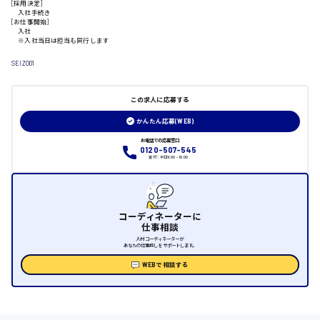
[採用決定]
入社手続き
[お仕事開始]
入社
日給制すべて
※入社当日は担当も同行します
大竹市
SEIZO01
この求人に応募する
かんたん応募(WEB)
三次市
お電話での応募窓口
0120-507-545
月給制すべて
受付：平日9:00 - 18:00
三原市
コーディネーターに
仕事相談
人材コーディネーターが
あなたの仕事探しをサポートします。
福山市
WEBで相談する
時給1000円～
福岡県