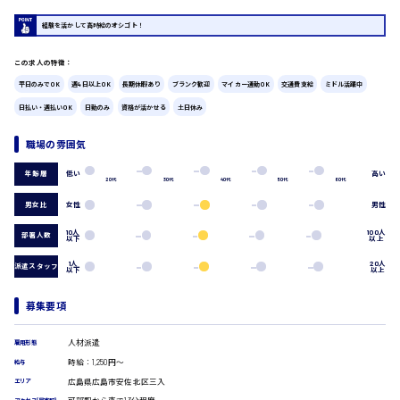
広島市中区
時給1200円～
製造・軽作業・物流系
経験を活かして高時給のオシゴト！
組立、加工
製造オペレーター
この求人の特徴：
検品・包装・箱詰め
平日のみでOK
週4日以上OK
長期休暇あり
ブランク歓迎
マイカー通勤OK
交通費支給
ミドル活躍中
ピッキング・仕分け
広島市東区
日払い・週払いOK
日勤のみ
資格が活かせる
土日休み
軽作業
フォークリフト
職場の雰囲気
介護・医療系
時給1300円～
低い
高い
年齢層
広島市南区
医師
20代
30代
40代
50代
60代
介護職
男女比
女性
男性
看護助手
看護師
10人
100人
部署人数
以下
以上
オフィスワーク系
広島市西区
1人
20人
派遣スタッフ
以下
以上
貿易事務
データ入力
募集要項
コールセンターオペレーター
時給1400円～
一般事務
広島市佐伯区
人材派遣
総務事務
雇用形態
経理事務
時給：1,250円～
給与
営業事務
広島県広島市安佐北区三入
エリア
受付事務