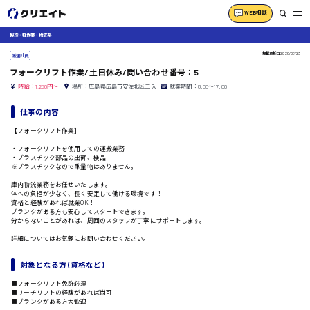
WEB相談
製造・軽作業・物流系
掲載更新日
2026/06/23
派遣社員
フォークリフト作業/土日休み/問い合わせ番号：5
時給：1,250円～
場所：広島県広島市安佐北区三入
就業時間：8:00〜17:00
仕事の内容
【フォークリフト作業】
・フォークリフトを使用しての運搬業務
・プラスチック部品の出荷、検品
※プラスチックなので重量物はありません。
庫内物流業務をお任せいたします。
体への負担が少なく、長く安定して働ける環境です！
資格と経験があれば就業OK！
ブランクがある方も安心してスタートできます。
分からないことがあれば、周囲のスタッフが丁寧にサポートします。
詳細についてはお気軽にお問い合わせください。
対象となる方 (資格など)
■フォークリフト免許必須
■リーチリフトの経験があれば尚可
■ブランクがある方大歓迎