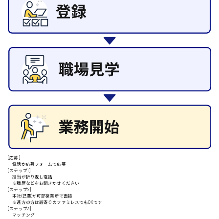
東広島市
その他の専門職
施設管理・整備
清掃
施工管理
自動車整備士
安芸高田市
配送・ドライバー
日給9000円～
山県郡
安芸太田町
日給10000円以上
[応募]
電話か応募フォームで応募
[ステップ1]
安芸郡
担当が折り返し電話
※職歴などをお聞きかせください
[ステップ2]
本社(己斐)か可部営業所で面接
※遠方の方は最寄りのファミレスでもOKです
[ステップ3]
マッチング
山口県