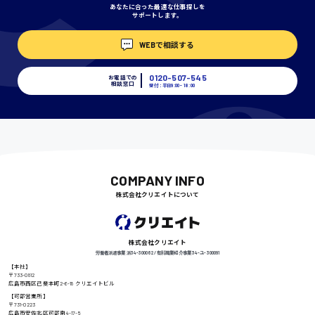
あなたに合った最適な仕事探しを
サポートします。
埼玉県
WEBで相談する
時給1400円〜
0120-507-545
お電話での
相談窓口
受付：平日9:00 - 18:00
千葉県
尾道市
日給9000円〜
COMPANY INFO
株式会社クリエイトについて
徳島県
株式会社クリエイト
労働者派遣事業 派34-300062 / 有料職業紹介事業 34-ユ-300091
【本社】
〒733-0812
広島市西区己斐本町2-6-18 クリエイトビル
高知県
日給8000円〜
【可部営業所】
〒731-0223
広島市安佐北区可部南4-17-5