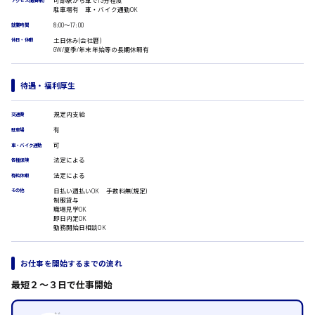
可部駅から車で13分程度
アクセス(最寄駅)
広島市安佐南区
駐車場有 車・バイク通勤OK
医療事務
翻訳、通訳
8:00〜17:00
就業時間
土日休み(会社暦)
休日・休暇
IT・クリエイティブ系
GW/夏季/年末年始等の長期休暇有
DTPオペレーター
時給1500円以上
広島市安佐北区
CADオペレーター
待遇・福利厚生
WEBデザイナー
校正・編集
システムエンジニア
規定内支給
交通費
プログラマー
有
駐車場
広島市安芸区
カスタマーエンジニア
可
車・バイク通勤
販売・サービス・フード系
法定による
各種保険
法定による
有給休暇
経営企画
時給制すべて
日払い週払いOK 手数料無(規定)
販売
その他
廿日市市
制服貸与
レジ
職場見学OK
即日内定OK
ホール
勤務開始日相談OK
接客
調理
呉市
洗い場
お仕事を開始するまでの流れ
営業
最短２〜３日で仕事開始
ラウンダー営業
ルート営業
日給8000円～