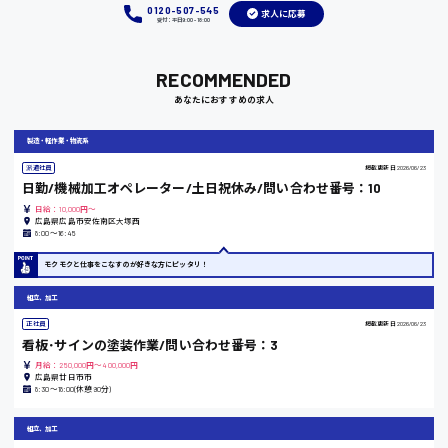
0120-507-545
求人に応募
受付：平日9:00 - 18:00
RECOMMENDED
岡山県
あなたにおすすめの求人
時給1100円～
製造・軽作業・物流系
大阪府
派遣社員
掲載更新日
2026/06/23
日勤/機械加工オペレーター/土日祝休み/問い合わせ番号：10
日給：10,000円～
広島県広島市安佐南区大塚西
8:00〜16:45
竹原市
モクモクと仕事をこなすのが好きな方にピッタリ！
時給1300円〜
組立、加工
正社員
掲載更新日
2026/06/23
熊本県
看板･サインの塗装作業/問い合わせ番号：3
月給：250,000円～400,000円
広島県廿日市市
8:30～18:00(休憩90分)
東京都
組立、加工