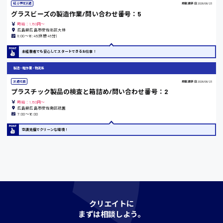
時給1200円〜
紹介予定派遣
掲載更新日
2026/06/23
グラスビーズの製造作業/問い合わせ番号：5
時給：1,150円～
広島県広島市安佐北区大林
島根県
8:00〜16:45(休憩45分)
未経験者でも安心してスタートできるお仕事！
製造・軽作業・物流系
香川県
派遣社員
掲載更新日
2026/06/23
時給1100円〜
プラスチック製品の検査と箱詰め/問い合わせ番号：2
時給：1,150円～
広島県広島市安佐南区祇園
7:00〜16:00
愛知県
空調完備でクリーンな環境！
宮城県
時給1000円〜
クリエイトに
神奈川県
まずは相談しよう。