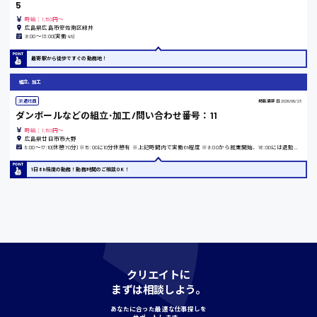
5
時給：1,150円～
広島県広島市安佐南区緑井
9:00〜13:00(実働4h)
島根県
最寄駅から徒歩ですぐの勤務地！
組立、加工
香川県
派遣社員
掲載更新日
2026/06/23
ダンボールなどの組立･加工/問い合わせ番号：11
時給1100円〜
時給：1,150円～
広島県廿日市市大野
8:00〜17:10(休憩70分) ※15:00に10分休憩有 ※上記時間内で実働6h程度 ※9:00から就業開始、16:00には退勤などのご相談OK
愛知県
1日6h程度の勤務！勤務時間のご相談OK！
宮城県
時給1000円〜
クリエイトに
神奈川県
まずは相談しよう。
あなたに合った最適な仕事探しを