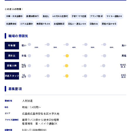
広島市中区
時給1200円～
製造・軽作業・物流系
この求人の特徴：
組立、加工
主婦・主夫活躍中
長期休暇あり
高収入
40代以上応募可
子育てママ応援
ブランク歓迎
マイカー通勤OK
製造オペレーター
交通費支給
ミドル活躍中
無資格でもOK
未経験歓迎
日払い・週払いOK
日勤のみ
資格が活かせる
検品・包装・箱詰め
広島市東区
ピッキング・仕分け
職場の雰囲気
軽作業
フォークリフト
低い
高い
年齢層
20代
30代
40代
50代
60代
介護・医療系
時給1300円～
男女比
女性
男性
広島市南区
医師
介護職
10人
100人
部署人数
以下
以上
看護助手
看護師
1人
20人
派遣スタッフ
以下
以上
オフィスワーク系
広島市西区
募集要項
貿易事務
データ入力
コールセンターオペレーター
人材派遣
雇用形態
時給1400円～
一般事務
時給：1,400円～
広島市佐伯区
給与
総務事務
広島県広島市安佐北区大字久地
エリア
経理事務
最寄りバス停から徒歩20分程度
アクセス(最寄駅)
営業事務
駐車場有 車・バイク通勤OK
受付事務
8:00〜17:00(休憩65分)
就業時間