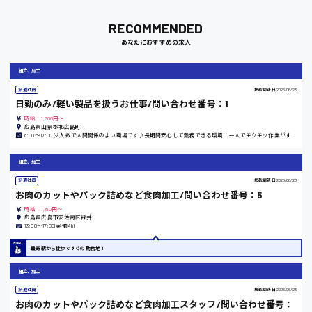
RECOMMENDED
あなたにおすすめの求人
岡山県
時給1100円～
組立、加工
派遣社員
掲載更新日
2026/06/23
日勤のみ/軽い製品を扱うお仕事/問い合わせ番号：1
大阪府
時給：1,300円～
広島県山県郡北広島町
8:00〜17:00 少人数で人間関係のよい職場です♪長期間安心して勤務できる環境！一人でモクモク作業がすきな方にピッタリ！
組立、加工
竹原市
派遣社員
掲載更新日
2026/06/23
時給1300円〜
お肉のカットやパック詰めなど食肉加工/問い合わせ番号：5
時給：1,150円～
広島県広島市安佐南区緑井
13:00〜17:00(実働4h)
熊本県
最寄駅から徒歩ですぐの勤務地！
組立、加工
東京都
派遣社員
掲載更新日
2026/06/23
お肉のカットやパック詰めなど食肉加工スタッフ/問い合わせ番号：
時給1200円〜