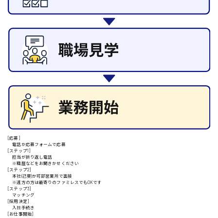
その他の専門職
施設管理・整備
清掃
施工管理
安芸高田市
自動車整備士
配送・ドライバー
日給9000円～
山県郡
安芸太田町
[応募]
電話か応募フォームで応募
[ステップ1]
日給10000円以上
担当が折り返し電話
※職歴などをお聞きかせください
安芸郡
[ステップ2]
本社(己斐)か可部営業所で面接
※遠方の方は最寄りのファミレスでもOKです
[ステップ3]
マッチング
[採用決定]
入社手続き
山口県
[お仕事開始]