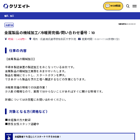
WEB相談
組立、加工
掲載更新日
2026/06/23
派遣社員
金属製品の機械加工/冷暖房完備/問い合わせ番号：10
時給：1,400円～
場所：広島県広島市安佐北区大字久地
就業時間：8:00〜17:00(休憩65分)
仕事の内容
【金属製品の機械加工】
半導体製造装置の製造加工をおこなっている会社です。
金属製品の機械加工業務をおまかせいたします。
製品を機械にセットし、スタートボタンを押す。
できあがった製品を次の工程へ搬送するなどの作業になります。
冷暖房完備の環境での快適作業！
少人数の職場なので、業務で分からないことがあればすぐに聞ける環境です。
詳細についてはお気軽にお問い合わせください。
対象となる方 (資格など)
■未経験の方大歓迎
■男性女性スタッフ活躍中
未経験者でも安心してスタートできるお仕事！