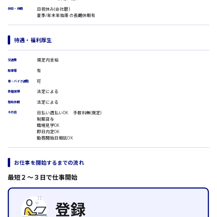
広島市安佐南区
医療事務
日祝休み(会社暦)
休日・休暇
夏季/年末年始等の長期休暇有
翻訳、通訳
IT・クリエイティブ系
時給1500円以上
待遇・福利厚生
DTPオペレーター
広島市安佐北区
CADオペレーター
WEBデザイナー
規定内支給
交通費
校正・編集
有
駐車場
システムエンジニア
可
車・バイク通勤
プログラマー
広島市安芸区
法定による
各種保険
カスタマーエンジニア
法定による
有給休暇
販売・サービス・フード系
日払い週払いOK 手数料無(規定)
その他
制服貸与
経営企画
時給制すべて
職場見学OK
廿日市市
販売
即日内定OK
勤務開始日相談OK
レジ
ホール
接客
お仕事を開始するまでの流れ
調理
呉市
最短２〜３日で仕事開始
洗い場
営業
ラウンダー営業
日給8000円～
ルート営業
東広島市