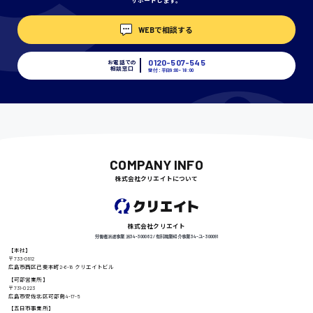
サポートします。
WEBで相談する
埼玉県
時給1400円〜
0120-507-545
お電話での
相談窓口
受付：平日9:00 - 18:00
千葉県
尾道市
日給9000円〜
COMPANY INFO
株式会社クリエイトについて
徳島県
株式会社クリエイト
労働者派遣事業 派34-300062 / 有料職業紹介事業 34-ユ-300091
【本社】
〒733-0812
広島市西区己斐本町2-6-18 クリエイトビル
高知県
日給8000円〜
【可部営業所】
〒731-0223
広島市安佐北区可部南4-17-5
【五日市事業所】