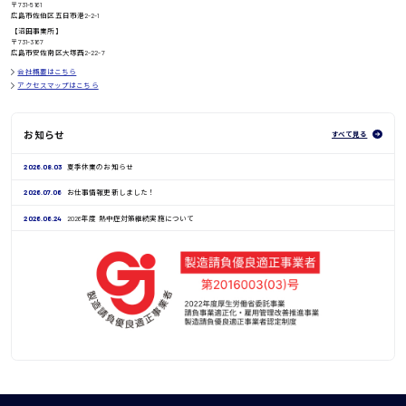
〒731-5161
広島市佐伯区五日市港2-2-1
鳥取県
【沼田事業所】
〒731-3167
広島市安佐南区大塚西2-22-7
会社概要はこちら
アクセスマップはこちら
お知らせ
すべて見る
2026.08.03
夏季休業のお知らせ
2026.07.06
お仕事情報更新しました！
2026.06.24
2026年度 熱中症対策継続実施について