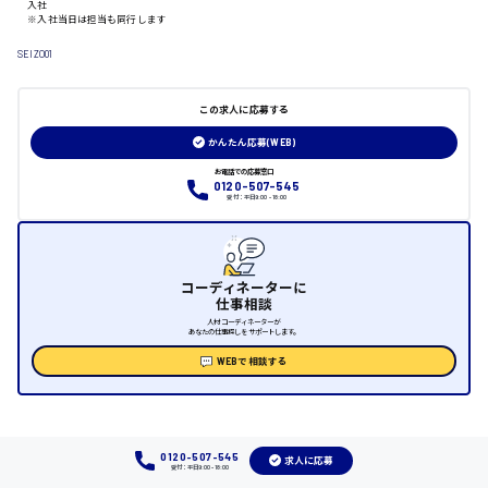
入社
※入社当日は担当も同行します
日給制すべて
SEIZO01
大竹市
この求人に応募する
かんたん応募(WEB)
お電話での応募窓口
三次市
0120-507-545
受付：平日9:00 - 18:00
月給制すべて
三原市
コーディネーターに
仕事相談
人材コーディネーターが
あなたの仕事探しをサポートします。
WEBで相談する
福山市
時給1000円～
0120-507-545
求人に応募
福岡県
受付：平日9:00 - 18:00