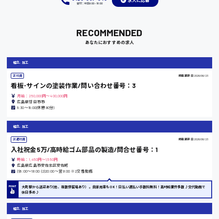
求人に応募
福岡県
受付：平日9:00 - 18:00
RECOMMENDED
あなたにおすすめの求人
岡山県
組立、加工
時給1100円～
正社員
掲載更新日
2026/06/23
看板･サインの塗装作業/問い合わせ番号：3
大阪府
月給：250,000円～400,000円
広島県廿日市市
8:30～18:00(休憩90分)
組立、加工
竹原市
派遣社員
掲載更新日
2026/06/23
時給1300円〜
入社祝金5万/高時給ゴム部品の製造/問合せ番号：1
時給：1,450円～1,550円
広島県広島市安佐北区安佐町
(1)8:00〜19:00 (2)20:00〜翌9:00 ※2交替勤務
熊本県
大町駅から送迎あり(他、複数停留場あり）。自家用車もOK！日払い週払い手数料無料！高時給案件多数♪交代勤務で
休日多め♪
組立、加工
東京都