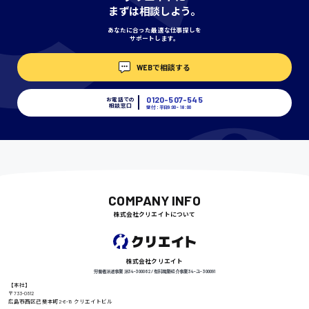
まずは相談しよう。
あなたに合った最適な仕事探しを
サポートします。
埼玉県
WEBで相談する
時給1400円〜
0120-507-545
お電話での
相談窓口
受付：平日9:00 - 18:00
千葉県
尾道市
日給9000円〜
COMPANY INFO
株式会社クリエイトについて
徳島県
株式会社クリエイト
労働者派遣事業 派34-300062 / 有料職業紹介事業 34-ユ-300091
【本社】
〒733-0812
広島市西区己斐本町2-6-18 クリエイトビル
高知県
日給8000円〜