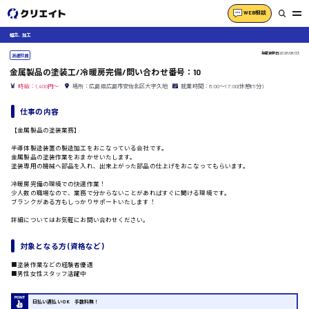
WEB相談
組立、加工
掲載更新日
2026/06/23
派遣社員
金属製品の塗装工/冷暖房完備/問い合わせ番号：10
時給：1,400円～
場所：広島県広島市安佐北区大字久地
就業時間：8:00〜17:00(休憩65分)
仕事の内容
【金属製品の塗装業務】
半導体製造装置の製造加工をおこなっている会社です。
金属製品の塗装作業をおまかせいたします。
塗装専用の機械へ部品を入れ、出来上がった部品の仕上げをおこなってもらいます。
冷暖房完備の環境での快適作業！
少人数の職場なので、業務で分からないことがあればすぐに聞ける環境です。
ブランクがある方もしっかりサポートいたします！
詳細についてはお気軽にお問い合わせください。
対象となる方 (資格など)
■塗装作業などの経験者優遇
■男性女性スタッフ活躍中
日払い週払いOK 手数料無！