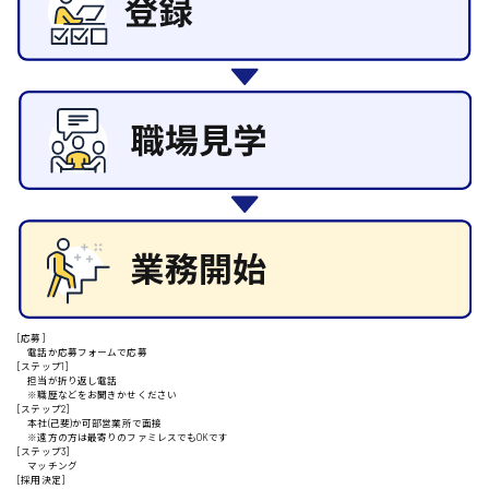
その他の専門職
東広島市
施設管理・整備
清掃
施工管理
自動車整備士
安芸高田市
配送・ドライバー
日給9000円～
山県郡
安芸太田町
[応募]
電話か応募フォームで応募
[ステップ1]
日給10000円以上
担当が折り返し電話
※職歴などをお聞きかせください
安芸郡
[ステップ2]
本社(己斐)か可部営業所で面接
※遠方の方は最寄りのファミレスでもOKです
[ステップ3]
マッチング
[採用決定]