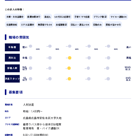
広島市中区
時給1200円～
製造・軽作業・物流系
この求人の特徴：
組立、加工
主婦・主夫活躍中
長期休暇あり
高収入
40代以上応募可
子育てママ応援
ブランク歓迎
マイカー通勤OK
製造オペレーター
交通費支給
ミドル活躍中
無資格でもOK
未経験歓迎
日払い・週払いOK
日勤のみ
資格が活かせる
検品・包装・箱詰め
ピッキング・仕分け
広島市東区
職場の雰囲気
軽作業
フォークリフト
低い
高い
年齢層
20代
30代
40代
50代
60代
介護・医療系
男女比
女性
男性
時給1300円～
広島市南区
医師
介護職
10人
100人
部署人数
以下
以上
看護助手
1人
20人
看護師
派遣スタッフ
以下
以上
オフィスワーク系
広島市西区
募集要項
貿易事務
データ入力
人材派遣
雇用形態
コールセンターオペレーター
時給：1,400円～
一般事務
時給1400円～
給与
広島市佐伯区
総務事務
広島県広島市安佐北区大字久地
エリア
経理事務
最寄りバス停から徒歩20分程度
アクセス(最寄駅)
駐車場有 車・バイク通勤OK
営業事務
8:00〜17:00(休憩65分)
受付事務
就業時間