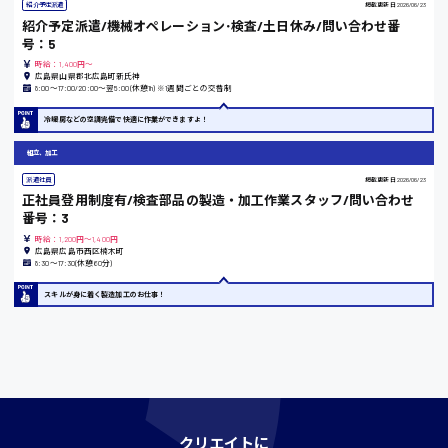
紹介予定派遣
掲載更新日
2026/06/23
紹介予定派遣/機械オペレーション･検査/土日休み/問い合わせ番
時給1200円〜
号：5
時給：1,400円～
広島県山県郡北広島町新氏神
8:00〜17:00/20:00〜翌5:00(休憩1h) ※1週間ごとの交替制
島根県
冷暖房などの空調完備で快適に作業ができますよ！
組立、加工
香川県
派遣社員
掲載更新日
2026/06/23
正社員登用制度有/検査部品の製造・加工作業スタッフ/問い合わせ
時給1100円〜
番号：3
時給：1,200円～1,400円
広島県広島市西区楠木町
8:30〜17:30(休憩60分)
愛知県
スキルが身に着く製造加工のお仕事！
宮城県
時給1000円〜
クリエイトに
神奈川県