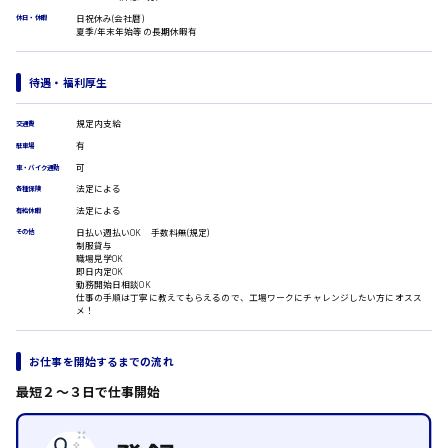
医療事務
広島市安佐南区
日祝休み(会社暦)
休日・休暇
夏季/年末年始等の長期休暇有
翻訳、通訳
IT・クリエイティブ系
待遇・福利厚生
DTPオペレーター
時給1500円以上
広島市安佐北区
CADオペレーター
規定内支給
交通費
WEBデザイナー
有
校正・編集
駐車場
システムエンジニア
可
車・バイク通勤
プログラマー
法定による
各種保険
広島市安芸区
カスタマーエンジニア
法定による
有給休暇
販売・サービス・フード系
日払い週払いOK 手数料無(規定)
その他
制服貸与
経営企画
職場見学OK
時給制すべて
即日内定OK
販売
勤務開始日相談OK
廿日市市
レジ
仕事の手順は丁寧に教えてもらえるので、工場ワークにチャレンジしたい方にオスス
メ！
ホール
接客
調理
お仕事を開始するまでの流れ
洗い場
呉市
最短２〜３日で仕事開始
営業
ラウンダー営業
ルート営業
日給8000円～