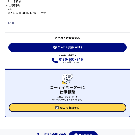
入社手続き
山口県
[お仕事開始]
入社
※入社当日は担当も同行します
日給制すべて
SEIZO01
大竹市
この求人に応募する
かんたん応募(WEB)
お電話での応募窓口
三次市
0120-507-545
受付：平日9:00 - 18:00
月給制すべて
三原市
コーディネーターに
仕事相談
人材コーディネーターが
あなたの仕事探しをサポートします。
WEBで相談する
福山市
時給1000円～
0120-507-545