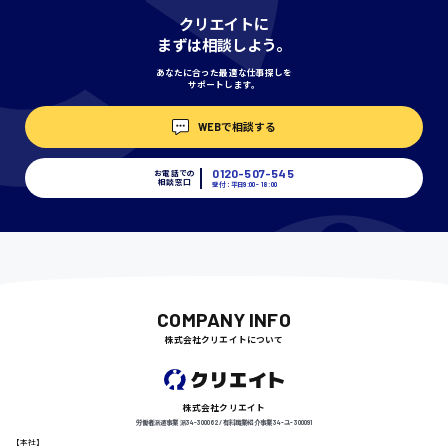
神奈川県
クリエイトに
まずは相談しよう。
あなたに合った最適な仕事探しを
サポートします。
埼玉県
時給1400円〜
WEBで相談する
0120-507-545
お電話での
相談窓口
受付：平日9:00 - 18:00
千葉県
尾道市
日給9000円〜
COMPANY INFO
株式会社クリエイトについて
徳島県
株式会社クリエイト
労働者派遣事業 派34-300062 / 有料職業紹介事業 34-ユ-300091
【本社】