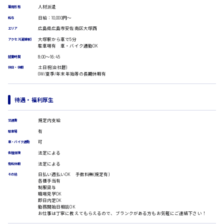
受付事務
人材派遣
雇用形態
医療事務
広島市安佐南区
日給：10,000円～
給与
翻訳、通訳
広島県広島市安佐南区大塚西
エリア
IT・クリエイティブ系
大塚駅から車で5分
アクセス(最寄駅)
DTPオペレーター
駐車場有 車・バイク通勤OK
時給1500円以上
CADオペレーター
8:00〜16:45
広島市安佐北区
就業時間
WEBデザイナー
土日祝(会社暦)
休日・休暇
GW/夏季/年末年始等の長期休暇有
校正・編集
システムエンジニア
プログラマー
待遇・福利厚生
広島市安芸区
カスタマーエンジニア
販売・サービス・フード系
規定内支給
交通費
経営企画
有
駐車場
時給制すべて
販売
可
車・バイク通勤
廿日市市
レジ
法定による
各種保険
ホール
法定による
有給休暇
接客
日払い週払いOK 手数料無(規定有)
その他
調理
各種手当有
制服貸与
洗い場
呉市
職場見学OK
営業
即日内定OK
勤務開始日相談OK
ラウンダー営業
お仕事は丁寧に教えてもらえるので、ブランクがある方もお気軽にご連絡下さい！
ルート営業
日給8000円～