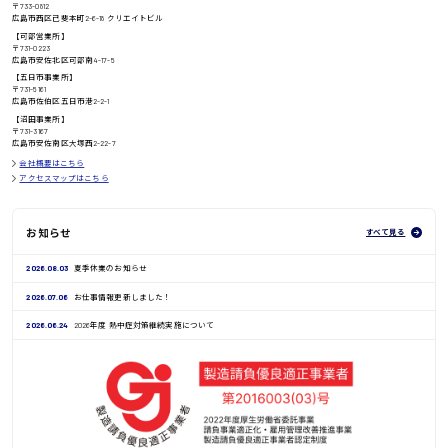
〒733-0812
高知県
広島市西区己斐本町2-6-18 クリエイトビル
日給8000円〜
【可部営業所】
〒731-0223
広島市安佐北区可部南4-17-5
【五日市事業所】
〒731-5161
広島市佐伯区五日市港2-2-1
鳥取県
【沼田事業所】
〒731-3167
広島市安佐南区大塚西2-22-7
会社概要はこちら
アクセスマップはこちら
お知らせ
すべて見る
2026.08.03
夏季休業のお知らせ
2026.07.06
お仕事情報更新しました！
2026.06.24
2026年度 熱中症対策継続実施について