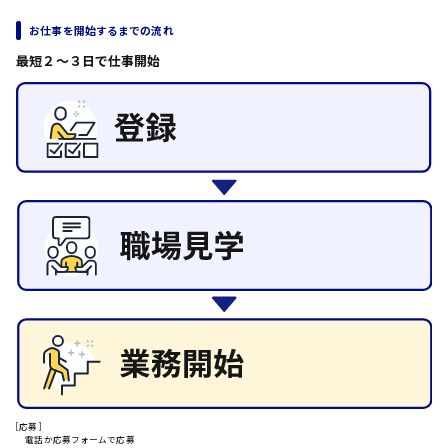
その他の専門職
東広島市
お仕事を開始するまでの流れ
施設管理・整備
清掃
最短２〜３日で仕事開始
施工管理
自動車整備士
安芸高田市
配送・ドライバー
日給9000円～
山県郡
安芸太田町
日給10000円以上
安芸郡
[応募]
電話か応募フォームで応募