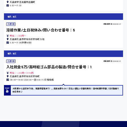
広島県安芸高田市吉田町
東京都
8:30〜17:30
時給1200円〜
組立、加工
派遣社員
掲載更新日
2026/06/23
溶接作業/土日祝休み/問い合わせ番号：5
島根県
時給：1,300円～
広島県広島市安佐北区安佐町久地
8:30〜17:35(休憩80分)
組立、加工
香川県
派遣社員
掲載更新日
2026/06/23
時給1100円〜
入社祝金5万/高時給ゴム部品の製造/問合せ番号：1
時給：1,450円～1,550円
広島県広島市安佐北区安佐町
(1)8:00〜19:00 (2)20:00〜翌9:00 ※2交替勤務
愛知県
大町駅から送迎あり(他、複数停留場あり）。自家用車もOK！日払い週払い手数料無料！高時給案件多数♪交代勤務で
休日多め♪
宮城県
時給1000円〜