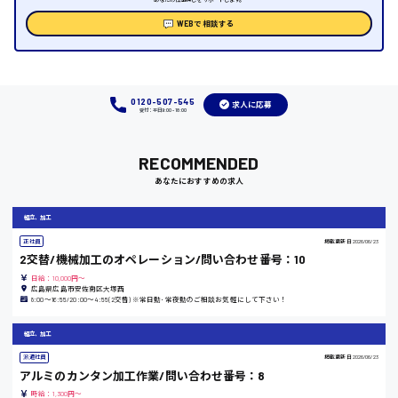
福岡県
WEBで相談する
岡山県
0120-507-545
求人に応募
受付：平日9:00 - 18:00
時給1100円～
RECOMMENDED
大阪府
あなたにおすすめの求人
組立、加工
正社員
掲載更新日
2026/06/23
竹原市
2交替/機械加工のオペレーション/問い合わせ番号：10
日給：10,000円～
時給1300円〜
広島県広島市安佐南区大塚西
8:00〜16:55/20:00〜4:55(2交替) ※常日勤･常夜勤のご相談お気軽にして下さい！
熊本県
組立、加工
派遣社員
掲載更新日
2026/06/23
アルミのカンタン加工作業/問い合わせ番号：8
時給：1,300円～