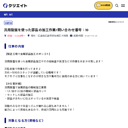
WEB相談
組立、加工
掲載更新日
2026/06/23
派遣社員
汎用旋盤を使った部品の加工作業/問い合わせ番号：10
日給：10,000円～
場所：広島県広島市安佐南区大塚西
就業時間：8:00〜16:45
仕事の内容
【製造工場で金属部品加工のオシゴト】
汎用旋盤を使った金属部品加工やその他検査や測定などの作業をおまかせ致します！
20名前後で作業を行ってます♪
30代〜50代のスタッフが活躍している職場です！
モクモクと仕事をこなすのが好きな方や集中力に自信のある方に向いています！
【お仕事詳細】
汎用旋盤で金属部品の機械加工業務
・1人1台から2台の機械に部品セット
・セットした部品の加工
・部品がきれいに仕上がっているか測定や検査
日勤のみなので生活リズムが崩れる心配もありません！
能力によって昇給もあるので、月収24万円以上も可能です！
対象となる方 (資格など)