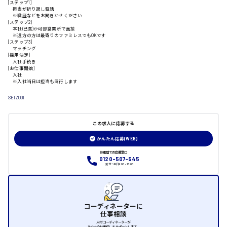
[ステップ1]
担当が折り返し電話
山口県
※職歴などをお聞きかせください
[ステップ2]
本社(己斐)か可部営業所で面接
※遠方の方は最寄りのファミレスでもOKです
日給制すべて
[ステップ3]
マッチング
[採用決定]
大竹市
入社手続き
[お仕事開始]
入社
※入社当日は担当も同行します
SEIZO01
三次市
この求人に応募する
月給制すべて
かんたん応募(WEB)
三原市
お電話での応募窓口
0120-507-545
受付：平日9:00 - 18:00
福山市
コーディネーターに
仕事相談
時給1000円～
人材コーディネーターが
あなたの仕事探しをサポートします。