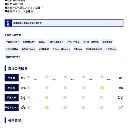
■経験者の方優遇
■資格年齢不問
広島市中区
時給1200円～
■30代〜50代男性スタッフ活躍中
製造・軽作業・物流系
■中高年スタッフ活躍中
組立、加工
製造オペレーター
加工経験があれば年齢不問です！
検品・包装・箱詰め
ピッキング・仕分け
広島市東区
この求人の特徴：
軽作業
平日のみでOK
長期休暇あり
高収入
40代以上応募可
ブランク歓迎
マイカー通勤OK
交通費支給
フォークリフト
ミドル活躍中
無資格でもOK
未経験歓迎
日払い・週払いOK
日勤のみ
資格取得制度あり
土日祝休み
介護・医療系
資格が活かせる
時給1300円～
医師
広島市南区
介護職
職場の雰囲気
看護助手
看護師
低い
高い
年齢層
20代
30代
40代
50代
60代
オフィスワーク系
広島市西区
男女比
女性
男性
貿易事務
データ入力
10人
100人
部署人数
以下
以上
コールセンターオペレーター
一般事務
1人
20人
時給1400円～
派遣スタッフ
以下
以上
広島市佐伯区
総務事務
経理事務
募集要項
営業事務