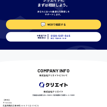
まずは相談しよう。
あなたに合った最適な仕事探しを
サポートします。
埼玉県
WEBで相談する
時給1400円〜
0120-507-545
お電話での
相談窓口
受付：平日9:00 - 18:00
千葉県
尾道市
日給9000円〜
COMPANY INFO
株式会社クリエイトについて
徳島県
株式会社クリエイト
労働者派遣事業 派34-300062 / 有料職業紹介事業 34-ユ-300091
【本社】
〒733-0812
広島市西区己斐本町2-6-18 クリエイトビル
高知県
日給8000円〜