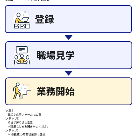
その他の専門職
東広島市
施設管理・整備
清掃
施工管理
自動車整備士
安芸高田市
配送・ドライバー
日給9000円～
山県郡
安芸太田町
日給10000円以上
[応募]
安芸郡
電話か応募フォームで応募
[ステップ1]
担当が折り返し電話
※職歴などをお聞きかせください
[ステップ2]
本社(己斐)か可部営業所で面接