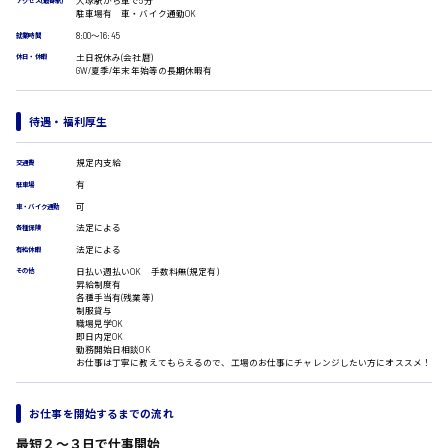
大塚駅から車で5分
アクセス(最寄駅)
駐車場有 車・バイク通勤OK
医療事務
広島市安佐南区
8:00〜16:45
翻訳、通訳
就業時間
土日祝休み(会社暦)
休日・休暇
IT・クリエイティブ系
GW/夏季/年末年始等の長期休暇有
DTPオペレーター
時給1500円以上
CADオペレーター
広島市安佐北区
待遇・福利厚生
WEBデザイナー
校正・編集
規定内支給
交通費
システムエンジニア
有
プログラマー
駐車場
広島市安芸区
カスタマーエンジニア
可
車・バイク通勤
法定による
各種保険
販売・サービス・フード系
法定による
有給休暇
経営企画
時給制すべて
日払い週払いOK 手数料無(規定有)
その他
販売
昇給制度有
廿日市市
レジ
各種手当有(残業等)
制服貸与
ホール
職場見学OK
接客
即日内定OK
勤務開始日相談OK
調理
お仕事は丁寧に教えてもらえるので、工場のお仕事にチャレンジしたい方にオススメ！
洗い場
呉市
営業
ラウンダー営業
お仕事を開始するまでの流れ
ルート営業
日給8000円～
最短２〜３日で仕事開始