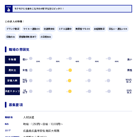
広島市中区
時給1200円～
製造・軽作業・物流系
モクモクと仕事をこなすのが好きな方にピッタリ！
組立、加工
この求人の特徴：
製造オペレーター
検品・包装・箱詰め
ブランク歓迎
マイカー通勤OK
交通費支給
ミドル活躍中
無資格でもOK
未経験歓迎
日払い・週払いOK
ピッキング・仕分け
広島市東区
日勤のみ
資格取得制度あり
土日祝休み
軽作業
フォークリフト
職場の雰囲気
介護・医療系
低い
高い
年齢層
時給1300円～
医師
広島市南区
20代
30代
40代
50代
60代
介護職
男女比
女性
男性
看護助手
看護師
10人
100人
部署人数
以下
以上
オフィスワーク系
広島市西区
1人
20人
派遣スタッフ
以下
以上
貿易事務
データ入力
募集要項
コールセンターオペレーター
一般事務
時給1400円～
広島市佐伯区
人材派遣
雇用形態
総務事務
時給：1,250円～日給：10,000円～
経理事務
給与
営業事務
広島県広島市安佐南区大塚西
エリア
受付事務