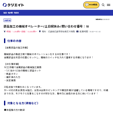
WEB相談
製造・軽作業・物流系
掲載更新日
2026/06/23
派遣社員
部品加工の機械オペレーター/土日祝休み/問い合わせ番号：10
時給：1,250円～日給：10,000円～
場所：広島県広島市安佐南区大塚西
就業時間：8:00〜16:45
仕事の内容
【金属部品の加工作業】
機械部品の製造工場で機械のオペレーションをするお仕事です！
金属部品を所定の位置にセットし、機械のスイッチを入れて量産する作業になります！
【お仕事詳細】
NC工作機で金属部品の機械加工業務
・1人1台から2台の機械に部品セット
・軌道ボタン
・補正値の入力
・測定業務
20名前後で作業をおこなっています。
30〜40代の男女(男性は加工、女性は出荷のピッキングや梱包作業)が活躍している職場ですので、60歳
までの方、モクモクと仕事をこなすのが好きな方、集中力に自信のある方に向いています！
対象となる方 (資格など)
■未経験の方大歓迎