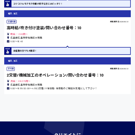
東京都
コツコツ＆モクモク作業が好きな方にはピッタリ！
時給1200円〜
組立、加工
派遣社員
掲載更新日
2026/06/23
高時給/吹き付け塗装/問い合わせ番号：10
島根県
時給：1,500円～
広島県広島市安佐南区大塚西
8:00〜16:45
未経験の方でも大歓迎！
香川県
組立、加工
時給1100円〜
正社員
掲載更新日
2026/06/23
2交替/機械加工のオペレーション/問い合わせ番号：10
愛知県
月給：208,575円～
広島県広島市安佐南区大塚西
8:00〜16:55/20:00〜4:55(2交替) ※常日勤･常夜勤のご相談お気軽にして下さい！
宮城県
時給1000円〜
クリエイトに
神奈川県