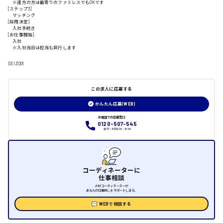
※遠方の方は最寄りのファミレスでもOKです
山口県
[ステップ3]
マッチング
[採用決定]
入社手続き
日給制すべて
[お仕事開始]
入社
※入社当日は担当も同行します
大竹市
SEIZO01
この求人に応募する
三次市
かんたん応募(WEB)
月給制すべて
お電話での応募窓口
0120-507-545
受付：平日9:00 - 18:00
三原市
コーディネーターに
仕事相談
福山市
人材コーディネーターが
あなたの仕事探しをサポートします。
時給1000円～
WEBで相談する