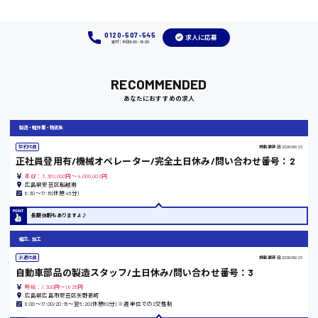
福岡県
0120-507-545
求人に応募
受付：平日9:00 - 18:00
岡山県
RECOMMENDED
時給1100円～
あなたにおすすめの求人
製造・軽作業・物流系
大阪府
契約社員
掲載更新日
2026/06/23
正社員登用有/機械オペレーター/完全土日休み/問い合わせ番号：2
年収：3,360,000円～4,000,000円
広島県安芸区船越南
8:30〜17:15(休憩45分)
竹原市
長期休暇もありますよ♪
時給1300円〜
組立、加工
熊本県
派遣社員
掲載更新日
2026/06/23
自動車部品の製造スタッフ/土日休み/問い合わせ番号：3
時給：1,300円～1,625円
広島県広島市安芸区矢野新町
8:00〜17:00/20:15〜翌5:20(休憩60分) ※週単位での2交替制