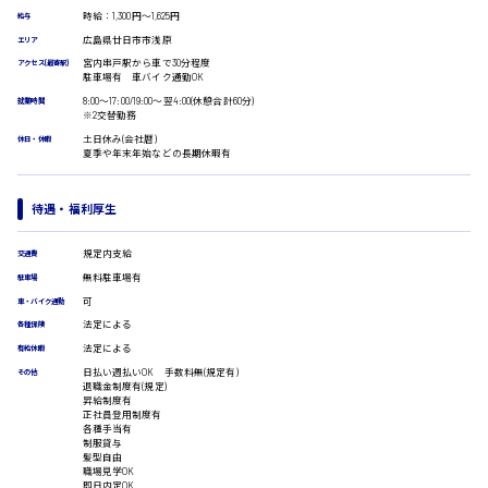
受付事務
時給：1,300円～1,625円
給与
医療事務
広島県廿日市市浅原
エリア
広島市安佐南区
翻訳、通訳
宮内串戸駅から車で30分程度
アクセス(最寄駅)
駐車場有 車バイク通勤OK
IT・クリエイティブ系
8:00〜17:00/19:00〜翌4:00(休憩合計60分)
就業時間
DTPオペレーター
※2交替勤務
CADオペレーター
時給1500円以上
土日休み(会社暦)
休日・休暇
広島市安佐北区
夏季や年末年始などの長期休暇有
WEBデザイナー
校正・編集
システムエンジニア
待遇・福利厚生
プログラマー
カスタマーエンジニア
広島市安芸区
規定内支給
交通費
販売・サービス・フード系
無料駐車場有
駐車場
経営企画
可
車・バイク通勤
販売
法定による
各種保険
時給制すべて
レジ
法定による
有給休暇
廿日市市
ホール
日払い週払いOK 手数料無(規定有)
その他
接客
退職金制度有(規定)
調理
昇給制度有
正社員登用制度有
洗い場
各種手当有
営業
制服貸与
呉市
髪型自由
ラウンダー営業
職場見学OK
ルート営業
即日内定OK