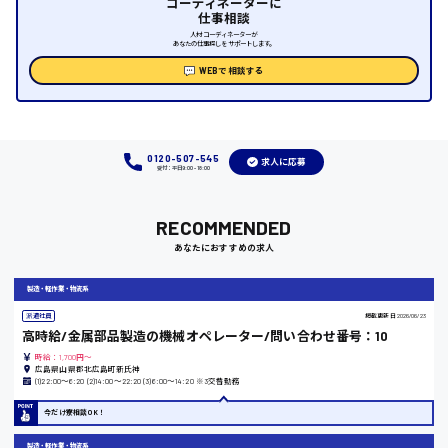
コーディネーターに
仕事相談
時給1000円～
人材コーディネーターが
あなたの仕事探しをサポートします。
WEBで相談する
福岡県
0120-507-545
求人に応募
受付：平日9:00 - 18:00
岡山県
時給1100円～
RECOMMENDED
あなたにおすすめの求人
大阪府
製造・軽作業・物流系
派遣社員
掲載更新日
2026/06/23
高時給/金属部品製造の機械オペレーター/問い合わせ番号：10
竹原市
時給：1,700円～
広島県山県郡北広島町新氏神
(1)22:00〜6:20 (2)14:00〜22:20 (3)6:00〜14:20 ※3交替勤務
時給1300円〜
今だけ寮相談OK！
熊本県
製造・軽作業・物流系