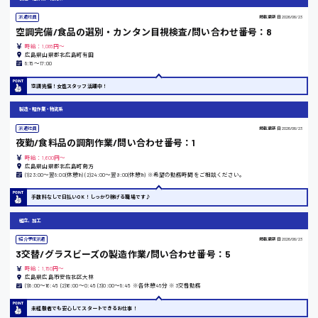
派遣社員
掲載更新日
2026/06/23
空調完備/食品の選別・カンタン目視検査/問い合わせ番号：8
時給：1,085円～
広島県山県郡北広島町有田
東京都
8:15〜17:00
時給1200円〜
空調完備！女性スタッフ活躍中！
製造・軽作業・物流系
島根県
派遣社員
掲載更新日
2026/06/23
夜勤/食料品の調剤作業/問い合わせ番号：1
時給：1,600円～
広島県山県郡北広島町南方
(1)23:00〜翌8:00(休憩1h) (2)24:00〜翌9:00(休憩1h) ※希望の勤務時間をご相談ください。
香川県
手数料なしで日払いOK！しっかり稼げる職場です♪
時給1100円〜
組立、加工
紹介予定派遣
掲載更新日
2026/06/23
3交替/グラスビーズの製造作業/問い合わせ番号：5
愛知県
時給：1,150円～
広島県広島市安佐北区大林
(1)8:00〜16:45 (2)16:00〜0:45 (3)0:00〜8:45 ※各休憩45分 ※3交替勤務
未経験者でも安心してスタートできるお仕事！