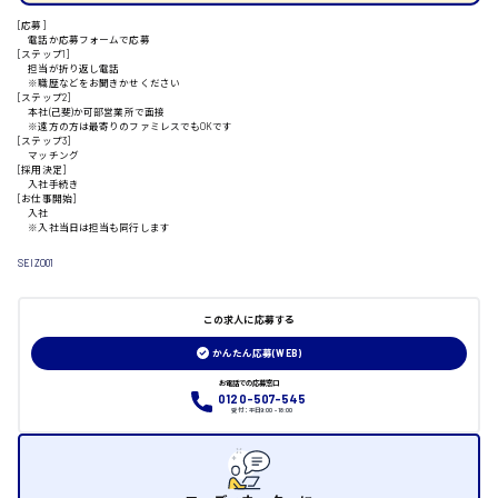
[応募]
電話か応募フォームで応募
[ステップ1]
担当が折り返し電話
山口県
※職歴などをお聞きかせください
[ステップ2]
本社(己斐)か可部営業所で面接
※遠方の方は最寄りのファミレスでもOKです
日給制すべて
[ステップ3]
マッチング
[採用決定]
大竹市
入社手続き
[お仕事開始]
入社
※入社当日は担当も同行します
SEIZO01
三次市
この求人に応募する
月給制すべて
かんたん応募(WEB)
三原市
お電話での応募窓口
0120-507-545
受付：平日9:00 - 18:00
福山市