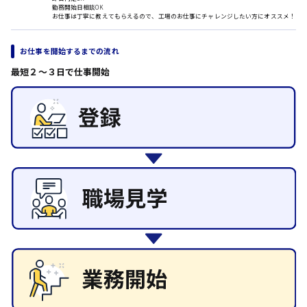
勤務開始日相談OK
その他の専門職
お仕事は丁寧に教えてもらえるので、工場のお仕事にチャレンジしたい方にオススメ！
日給8000円～
施設管理・整備
東広島市
清掃
お仕事を開始するまでの流れ
施工管理
最短２〜３日で仕事開始
自動車整備士
配送・ドライバー
安芸高田市
日給9000円～
山県郡
安芸太田町
日給10000円以上
安芸郡