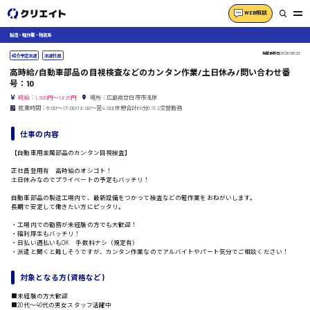
WEB相談
製造・軽作業・物流系
掲載更新日
2026/06/23
紹介予定派遣
派遣社員
高時給/自動車部品の目視検査などのカンタン作業/土日休み/問い合わせ番
号：10
時給：1,300円～1,625円
場所：広島県廿日市市浅原
就業時間：8:00〜17:00/19:00〜翌4:00(休憩合計60分) ※2交替勤務
仕事の内容
【自動車用金属部品のカンタン目視検査】
正社員登用有 高時給のオシゴト！
土日休みなのでプライベートの予定もバッチリ！
自動車部品の製造工場内で、最新設備をつかって検査などの軽作業をおねがいします。
長期で安定して働きたい方にピッタリ。
・工場内での勤務が未経験の方でも大歓迎！
・福利厚生もバッチリ！
・日払い週払いもOK 手数料ナシ（規定有）
・派遣と聞くと難しそうですが、カンタン作業なのでアルバイトやパート気分でご相談ください！
対象となる方 (資格など)
■未経験の方大歓迎
■20代〜40代の男女スタッフ活躍中