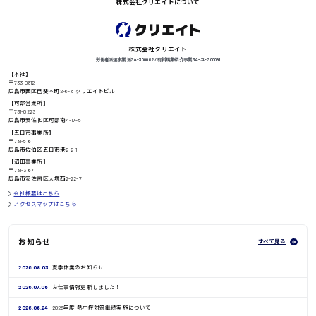
株式会社クリエイトについて
徳島県
株式会社クリエイト
労働者派遣事業 派34-300062 / 有料職業紹介事業 34-ユ-300091
【本社】
高知県
日給8000円〜
〒733-0812
広島市西区己斐本町2-6-18 クリエイトビル
【可部営業所】
〒731-0223
広島市安佐北区可部南4-17-5
【五日市事業所】
〒731-5161
鳥取県
広島市佐伯区五日市港2-2-1
【沼田事業所】
〒731-3167
広島市安佐南区大塚西2-22-7
会社概要はこちら
アクセスマップはこちら
お知らせ
すべて見る
2026.08.03
夏季休業のお知らせ
2026.07.06
お仕事情報更新しました！
2026.06.24
2026年度 熱中症対策継続実施について