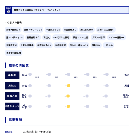
残業ナシ！土日休み！プライベートもバッチリ！
広島市中区
時給1200円～
製造・軽作業・物流系
組立、加工
この求人の特徴：
製造オペレーター
扶養内勤務OK
副業・WワークOK
平日のみでOK
社員登用あり
週4日以上OK
主婦・主夫活躍中
検品・包装・箱詰め
ピッキング・仕分け
週2・3日からOK
長期休暇あり
高収入
40代以上応募可
子育てママ応援
ブランク歓迎
マイカー通勤OK
広島市東区
軽作業
交通費支給
ミドル活躍中
無資格でもOK
未経験歓迎
日払い・週払いOK
日勤のみ
土日休み
フォークリフト
スキマ時間勤務
介護・医療系
医師
時給1300円～
職場の雰囲気
広島市南区
介護職
低い
高い
年齢層
看護助手
20代
30代
40代
50代
60代
看護師
男女比
女性
男性
オフィスワーク系
広島市西区
10人
100人
部署人数
貿易事務
以下
以上
データ入力
1人
20人
派遣スタッフ
以下
以上
コールセンターオペレーター
一般事務
時給1400円～
募集要項
総務事務
広島市佐伯区
経理事務
営業事務
人材派遣､紹介予定派遣
雇用形態