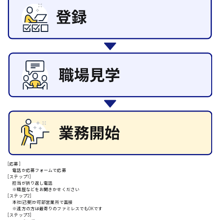
その他の専門職
施設管理・整備
清掃
施工管理
安芸高田市
自動車整備士
配送・ドライバー
日給9000円～
山県郡
安芸太田町
日給10000円以上
[応募]
電話か応募フォームで応募
安芸郡
[ステップ1]
担当が折り返し電話
※職歴などをお聞きかせください
[ステップ2]
本社(己斐)か可部営業所で面接
※遠方の方は最寄りのファミレスでもOKです
山口県
[ステップ3]