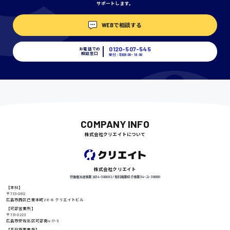
サポートします。
埼玉県
WEBで相談する
時給1400円〜
0120-507-545
お電話での
相談窓口
受付：平日9:00 - 18:00
千葉県
尾道市
日給9000円〜
COMPANY INFO
株式会社クリエイトについて
徳島県
株式会社クリエイト
労働者派遣事業 派34-300062 / 有料職業紹介事業 34-ユ-300091
【本社】
〒733-0812
広島市西区己斐本町2-6-18 クリエイトビル
高知県
日給8000円〜
【可部営業所】
〒731-0223
広島市安佐北区可部南4-17-5
【五日市事業所】