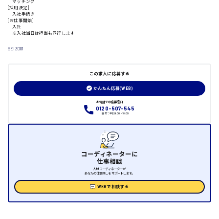
マッチング
[採用決定]
入社手続き
日給制すべて
[お仕事開始]
入社
※入社当日は担当も同行します
大竹市
SEIZO01
この求人に応募する
三次市
かんたん応募(WEB)
お電話での応募窓口
月給制すべて
0120-507-545
受付：平日9:00 - 18:00
三原市
コーディネーターに
仕事相談
福山市
人材コーディネーターが
あなたの仕事探しをサポートします。
時給1000円～
WEBで相談する
福岡県