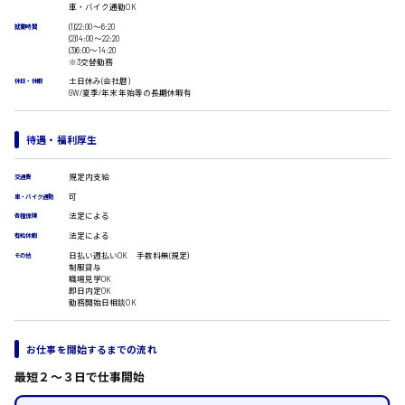
車・バイク通勤OK
広島市安佐南区
医療事務
(1)22:00〜6:20
就業時間
翻訳、通訳
(2)14:00〜22:20
(3)6:00〜14:20
IT・クリエイティブ系
※3交替勤務
時給1500円以上
DTPオペレーター
土日休み(会社暦)
休日・休暇
広島市安佐北区
CADオペレーター
GW/夏季/年末年始等の長期休暇有
WEBデザイナー
校正・編集
待遇・福利厚生
システムエンジニア
プログラマー
広島市安芸区
規定内支給
交通費
カスタマーエンジニア
可
車・バイク通勤
販売・サービス・フード系
法定による
各種保険
経営企画
時給制すべて
法定による
有給休暇
販売
廿日市市
日払い週払いOK 手数料無(規定)
その他
レジ
制服貸与
職場見学OK
ホール
即日内定OK
接客
勤務開始日相談OK
調理
呉市
洗い場
お仕事を開始するまでの流れ
営業
ラウンダー営業
最短２〜３日で仕事開始
日給8000円～
ルート営業
東広島市