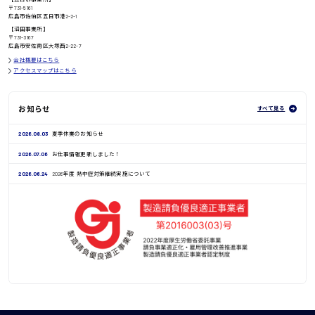
〒731-5161
広島市佐伯区五日市港2-2-1
鳥取県
【沼田事業所】
〒731-3167
広島市安佐南区大塚西2-22-7
会社概要はこちら
アクセスマップはこちら
お知らせ
すべて見る
2026.08.03
夏季休業のお知らせ
2026.07.06
お仕事情報更新しました！
2026.06.24
2026年度 熱中症対策継続実施について