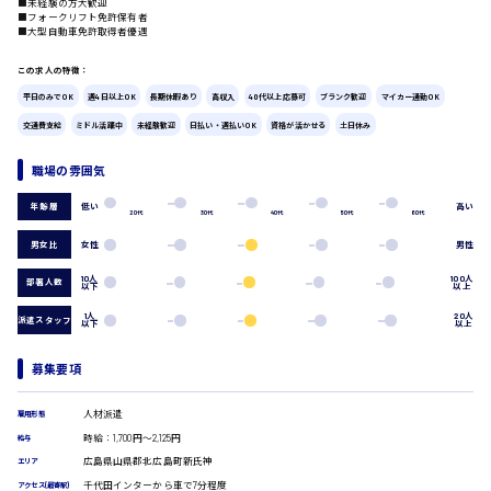
■未経験の方大歓迎
■フォークリフト免許保有者
広島市中区
時給1200円～
製造・軽作業・物流系
■大型自動車免許取得者優遇
組立、加工
この求人の特徴：
製造オペレーター
検品・包装・箱詰め
平日のみでOK
週4日以上OK
長期休暇あり
高収入
40代以上応募可
ブランク歓迎
マイカー通勤OK
広島市東区
ピッキング・仕分け
交通費支給
ミドル活躍中
未経験歓迎
日払い・週払いOK
資格が活かせる
土日休み
軽作業
フォークリフト
職場の雰囲気
介護・医療系
低い
高い
時給1300円～
年齢層
広島市南区
医師
20代
30代
40代
50代
60代
介護職
男女比
女性
男性
看護助手
看護師
10人
100人
部署人数
以下
以上
オフィスワーク系
広島市西区
1人
20人
派遣スタッフ
以下
以上
貿易事務
データ入力
募集要項
コールセンターオペレーター
時給1400円～
一般事務
広島市佐伯区
人材派遣
雇用形態
総務事務
時給：1,700円～2,125円
給与
経理事務
広島県山県郡北広島町新氏神
営業事務
エリア
受付事務
千代田インターから車で7分程度
アクセス(最寄駅)