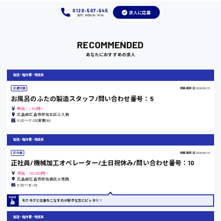
0120-507-545
求人に応募
受付：平日9:00 - 18:00
岡山県
RECOMMENDED
時給1100円～
あなたにおすすめの求人
製造・軽作業・物流系
大阪府
派遣社員
掲載更新日
2026/06/23
お風呂のふたの製造スタッフ/問い合わせ番号：5
時給：1,150円～
広島県広島市安佐北区三入南
竹原市
8:00〜17:00(実働8h)
時給1300円〜
製造・軽作業・物流系
正社員
掲載更新日
2026/06/23
正社員/機械加工オペレーター/土日祝休み/問い合わせ番号：10
熊本県
月給：180,000円～
広島県広島市安佐南区大塚西
8:00〜16:45
モクモクと仕事をこなすのが好きな方にピッタリ！
東京都
製造・軽作業・物流系
時給1200円〜