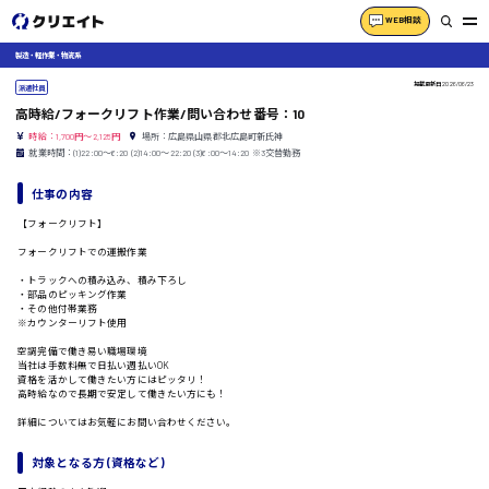
WEB相談
製造・軽作業・物流系
掲載更新日
2026/06/23
派遣社員
高時給/フォークリフト作業/問い合わせ番号：10
時給：1,700円～2,125円
場所：広島県山県郡北広島町新氏神
就業時間：(1)22:00〜6:20 (2)14:00〜22:20 (3)6:00〜14:20 ※3交替勤務
仕事の内容
【フォークリフト】
フォークリフトでの運搬作業
・トラックへの積み込み、積み下ろし
・部品のピッキング作業
・その他付帯業務
※カウンターリフト使用
空調完備で働き易い職場環境
当社は手数料無で日払い週払いOK
資格を活かして働きたい方にはピッタリ！
高時給なので長期で安定して働きたい方にも！
詳細についてはお気軽にお問い合わせください。
対象となる方 (資格など)