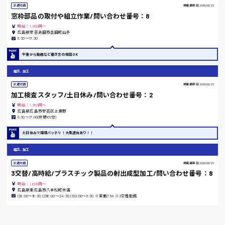
派遣社員
掲載更新日
2026/06/23
窓枠部品の取付や組立作業/問い合わせ番号：8
時給：1,300円～
東京都
広島県安芸高田市吉田町山手
8:30〜17:30
時給1200円〜
午後から勤務など働き方の相談OK
組立、加工
島根県
派遣社員
掲載更新日
2026/06/23
加工検査スタッフ/土日休み/問い合わせ番号：2
時給：1,350円～
広島県広島市安芸区上瀬野
8:30〜17:00(休憩65分)
香川県
土日休みで環境バッチリ！大型連休あり！！
時給1100円〜
組立、加工
派遣社員
掲載更新日
2026/06/23
愛知県
3交替/高時給/プラスチック製品の射出成型加工/問い合わせ番号：8
時給：1,600円～
広島県東広島市八本松町米満
(1)8:00〜16:30 (2)16:00〜24:30 (3)0:00〜8:30 ※実働7.5h ※3交替勤務
宮城県
時給1000円〜