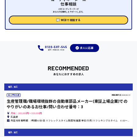
時給1000円～
仕事相談
人材コーディネーターが
あなたの仕事探しをサポートします。
福岡県
WEBで相談する
岡山県
0120-507-545
求人に応募
受付：平日9:00 - 18:00
時給1100円～
RECOMMENDED
大阪府
あなたにおすすめの求人
組立、加工
紹介予定派遣
掲載更新日
2026/06/23
生産管理職/職場環境抜群の自動車部品メーカー(東証上場企業)での
竹原市
やりがいのあるお仕事/問い合わせ番号：3
時給1300円〜
月給：260,000円～300,000円
広島県
所定内労働時間 7時間50分/日 ※フレックスタイム制度有(精算単位1カ月) ※フレキシブルタイム 6:00～20:00 ※コアタイム 11:00～14:00
熊本県
組立、加工