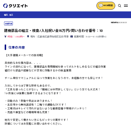
WEB相談
組立、加工
掲載更新日
2026/06/23
派遣社員
建機部品の組立・検査/入社祝い金15万円/問い合わせ番号：10
時給：1,800円～
場所：広島県広島市佐伯区五日市港
就業時間：8:00〜16:50(休憩1h)
仕事の内容
【大手建機メーカーでの技術職】
具体的なお仕事内容は、、、、
ラインの流れに沿って、建機部品を専用機械を使ってボルトをしめるなどの組立作業
組付けた部品や配線などが正常に作動するかの検査業務
チーム単位でマニュアルに沿って作業をおこなうので、未経験の方でも安心です！
入社してからは丁寧な研修もあるので、
「工具を使ったことがない」「機械には全然詳しくない」という方でも大丈夫！
1ヶ月後には後輩に指導できるようになります！
・日勤のみ！夜勤や早出はありません！
・五日市から無料送迎有！二輪での通勤もOKです！
・工場内はキレイで汚れが出ないような最新設備や環境がバッチリ！
・売店や食堂などの職場環境も充実！
地元で安定して働きたい方にもピッタリの案件です！
詳細についてはお気軽にお問い合わせください。