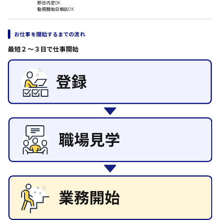
即日内定OK
勤務開始日相談OK
その他の専門職
日給8000円～
施設管理・整備
東広島市
清掃
お仕事を開始するまでの流れ
施工管理
最短２〜３日で仕事開始
自動車整備士
配送・ドライバー
安芸高田市
日給9000円～
山県郡
安芸太田町
日給10000円以上
安芸郡