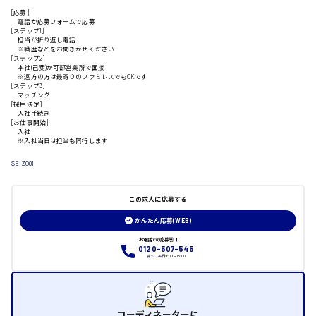
[応募]
電話か応募フォームで応募
[ステップ1]
山口県
担当が折り返し電話
※職歴などをお聞きかせください
[ステップ2]
本社(己斐)か可部営業所で面接
日給制すべて
※遠方の方は最寄りのファミレスでもOKです
[ステップ3]
マッチング
大竹市
[採用決定]
入社手続き
[お仕事開始]
入社
※入社当日は担当も同行します
SEIZO01
三次市
月給制すべて
この求人に応募する
かんたん応募(WEB)
三原市
お電話での応募窓口
0120-507-545
受付：平日9:00 - 18:00
福山市
コーディネーターに