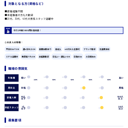
対象となる方 (資格など)
広島市中区
時給1200円～
製造・軽作業・物流系
■資格経験不問
■未経験者の方も大歓迎
組立、加工
■20代、30代、40代の男性スタッフ活躍中
製造オペレーター
検品・包装・箱詰め
今だけ時給1800円の高待遇！
ピッキング・仕分け
広島市東区
軽作業
この求人の特徴：
フォークリフト
平日のみでOK
週4日以上OK
長期休暇あり
高収入
40代以上応募可
ブランク歓迎
交通費支給
介護・医療系
ミドル活躍中
無資格でもOK
未経験歓迎
日払い・週払いOK
日勤のみ
土日祝休み
時給1300円～
医師
広島市南区
介護職
職場の雰囲気
看護助手
看護師
低い
高い
年齢層
20代
30代
40代
50代
60代
オフィスワーク系
広島市西区
男女比
女性
男性
貿易事務
10人
100人
データ入力
部署人数
以下
以上
コールセンターオペレーター
1人
20人
派遣スタッフ
一般事務
以下
以上
時給1400円～
広島市佐伯区
総務事務
経理事務
募集要項
営業事務