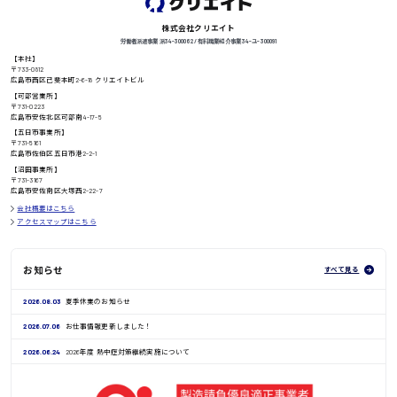
株式会社クリエイト
労働者派遣事業 派34-300062 / 有料職業紹介事業 34-ユ-300091
【本社】
高知県
〒733-0812
日給8000円〜
広島市西区己斐本町2-6-18 クリエイトビル
【可部営業所】
〒731-0223
広島市安佐北区可部南4-17-5
【五日市事業所】
〒731-5161
鳥取県
広島市佐伯区五日市港2-2-1
【沼田事業所】
〒731-3167
広島市安佐南区大塚西2-22-7
会社概要はこちら
アクセスマップはこちら
お知らせ
すべて見る
2026.08.03
夏季休業のお知らせ
2026.07.06
お仕事情報更新しました！
2026.06.24
2026年度 熱中症対策継続実施について