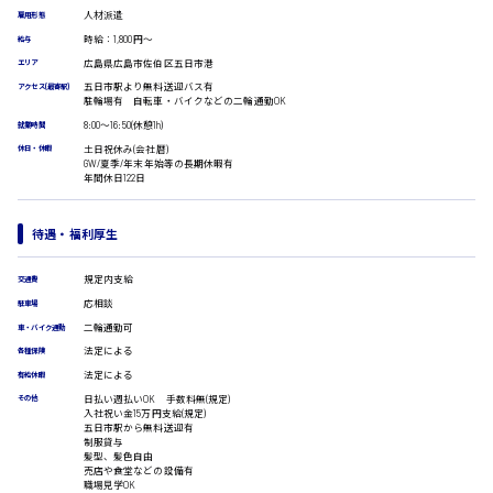
受付事務
人材派遣
雇用形態
医療事務
時給：1,800円～
給与
広島市安佐南区
翻訳、通訳
広島県広島市佐伯区五日市港
エリア
IT・クリエイティブ系
五日市駅より無料送迎バス有
アクセス(最寄駅)
駐輪場有 自転車・バイクなどの二輪通勤OK
DTPオペレーター
8:00〜16:50(休憩1h)
就業時間
時給1500円以上
CADオペレーター
広島市安佐北区
土日祝休み(会社暦)
WEBデザイナー
休日・休暇
GW/夏季/年末年始等の長期休暇有
校正・編集
年間休日122日
システムエンジニア
プログラマー
待遇・福利厚生
カスタマーエンジニア
広島市安芸区
販売・サービス・フード系
規定内支給
交通費
経営企画
応相談
駐車場
販売
時給制すべて
二輪通勤可
車・バイク通勤
レジ
廿日市市
法定による
各種保険
ホール
法定による
有給休暇
接客
日払い週払いOK 手数料無(規定)
調理
その他
入社祝い金15万円支給(規定)
洗い場
五日市駅から無料送迎有
制服貸与
営業
呉市
髪型、髪色自由
ラウンダー営業
売店や食堂などの設備有
職場見学OK
ルート営業