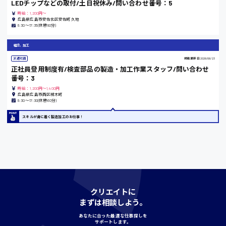
LEDチップなどの取付/土日祝休み/問い合わせ番号：5
時給：1,200円～
広島県広島市安佐北区安佐町久地
島根県
8:30〜17:35(休憩80分)
組立、加工
派遣社員
掲載更新日
2026/06/23
香川県
正社員登用制度有/検査部品の製造・加工作業スタッフ/問い合わせ
番号：3
時給1100円〜
時給：1,200円～1,400円
広島県広島市西区楠木町
8:30〜17:30(休憩60分)
愛知県
スキルが身に着く製造加工のお仕事！
宮城県
時給1000円〜
クリエイトに
神奈川県
まずは相談しよう。
あなたに合った最適な仕事探しを
サポートします。