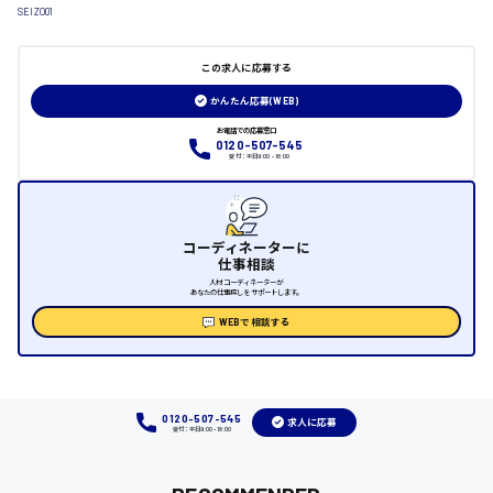
SEIZO01
日給制すべて
大竹市
この求人に応募する
かんたん応募(WEB)
お電話での応募窓口
0120-507-545
三次市
受付：平日9:00 - 18:00
月給制すべて
三原市
コーディネーターに
仕事相談
人材コーディネーターが
あなたの仕事探しをサポートします。
WEBで相談する
福山市
時給1000円～
0120-507-545
求人に応募
受付：平日9:00 - 18:00
福岡県