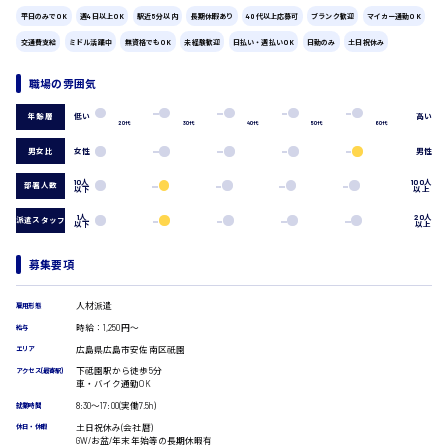
広島市中区
時給1200円～
製造・軽作業・物流系
平日のみでOK
週4日以上OK
駅近5分以内
長期休暇あり
40代以上応募可
ブランク歓迎
マイカー通勤OK
組立、加工
交通費支給
ミドル活躍中
無資格でもOK
未経験歓迎
日払い・週払いOK
日勤のみ
土日祝休み
製造オペレーター
検品・包装・箱詰め
職場の雰囲気
広島市東区
ピッキング・仕分け
低い
高い
年齢層
軽作業
20代
30代
40代
50代
60代
フォークリフト
男女比
女性
男性
介護・医療系
時給1300円～
10人
100人
広島市南区
部署人数
医師
以下
以上
介護職
1人
20人
派遣スタッフ
以下
以上
看護助手
看護師
募集要項
広島市西区
オフィスワーク系
貿易事務
人材派遣
雇用形態
データ入力
時給：1,250円～
給与
コールセンターオペレーター
時給1400円～
広島県広島市安佐南区祇園
エリア
広島市佐伯区
一般事務
下祗園駅から徒歩5分
アクセス(最寄駅)
総務事務
車・バイク通勤OK
経理事務
8:30〜17:00(実働7.5h)
就業時間
営業事務
土日祝休み(会社暦)
休日・休暇
受付事務
GW/お盆/年末年始等の長期休暇有
広島市安佐南区