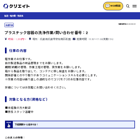
WEB相談
製造・軽作業・物流系
掲載更新日
2026/06/23
派遣社員
プラスチック容器の洗浄作業/問い合わせ番号：2
時給：1,250円～
場所：広島県広島市安佐南区祇園
就業時間：8:30〜17:00(実働7.5h)
仕事の内容
軽作業のお仕事です。
自社製造製品の納品管理までをお願いします。
期間(納期)の管理、作業工程の管理、実作業をお願いします。
箱から製品を取り出して、コンテナに移し検査をお願いします。
関係部署とのやり取りがありコミュニケーションスキルを必要とします。
※作業の内容は繰り返しの連続なのでコツ2モク2のお仕事内容です。
詳細についてはお気軽にお問い合わせください。
対象となる方 (資格など)
■未経験の方大歓迎
■男性スタッフ活躍中
下祗園駅から徒歩5分！
この求人の特徴：