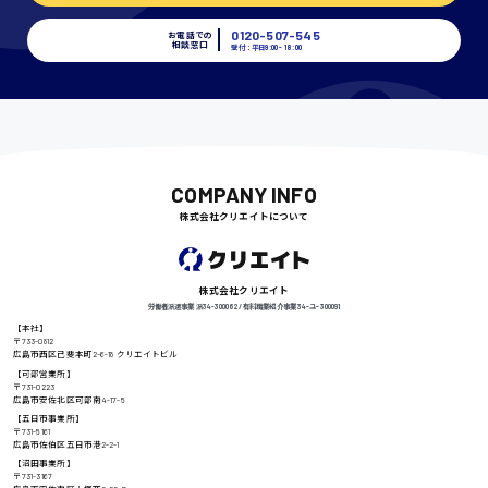
時給1400円〜
0120-507-545
お電話での
相談窓口
受付：平日9:00 - 18:00
千葉県
尾道市
COMPANY INFO
日給9000円〜
株式会社クリエイトについて
徳島県
株式会社クリエイト
労働者派遣事業 派34-300062 / 有料職業紹介事業 34-ユ-300091
【本社】
〒733-0812
広島市西区己斐本町2-6-18 クリエイトビル
【可部営業所】
高知県
日給8000円〜
〒731-0223
広島市安佐北区可部南4-17-5
【五日市事業所】
〒731-5161
広島市佐伯区五日市港2-2-1
【沼田事業所】
鳥取県
〒731-3167