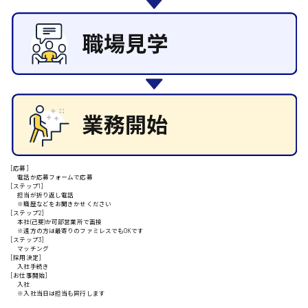
施設管理・整備
清掃
施工管理
安芸高田市
自動車整備士
配送・ドライバー
日給9000円～
山県郡
安芸太田町
[応募]
電話か応募フォームで応募
[ステップ1]
担当が折り返し電話
日給10000円以上
※職歴などをお聞きかせください
[ステップ2]
本社(己斐)か可部営業所で面接
安芸郡
※遠方の方は最寄りのファミレスでもOKです
[ステップ3]
マッチング
[採用決定]
入社手続き
[お仕事開始]
山口県
入社
※入社当日は担当も同行します