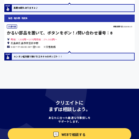
島根県
長期休暇もありますよ♪
製造・軽作業・物流系
派遣社員
掲載更新日
2026/06/23
香川県
かるい部品を置いて、ボタンをポン！/問い合わせ番号：8
時給1100円〜
時給：1,500円～1,875円月給：274,500円～
広島県広島市安芸区中野
8:00〜17:00/20:00〜翌5:00 ※交替勤務
カンタン軽作業で稼げるエキチカのオシゴト！！
愛知県
宮城県
時給1000円〜
クリエイトに
まずは相談しよう。
神奈川県
あなたに合った最適な仕事探しを
サポートします。
WEBで相談する
埼玉県