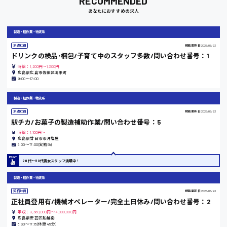
RECOMMENDED
あなたにおすすめの求人
岡山県
製造・軽作業・物流系
時給1100円～
派遣社員
掲載更新日
2026/06/23
ドリンクの検品･梱包/子育て中のスタッフ多数/問い合わせ番号：1
大阪府
時給：1,200円～1,300円
広島県広島市佐伯区湯来町
9:00〜17:00
製造・軽作業・物流系
竹原市
派遣社員
掲載更新日
2026/06/23
時給1300円〜
駅チカ/お菓子の製造補助作業/問い合わせ番号：5
時給：1,100円～
広島県廿日市市沖塩屋
8:00〜17:00(実働8h)
熊本県
20代〜50代男女スタッフ活躍中！
製造・軽作業・物流系
東京都
契約社員
掲載更新日
2026/06/23
正社員登用有/機械オペレーター/完全土日休み/問い合わせ番号：2
時給1200円〜
年収：3,360,000円～4,000,000円
広島県安芸区船越南
8:30〜17:15(休憩45分)