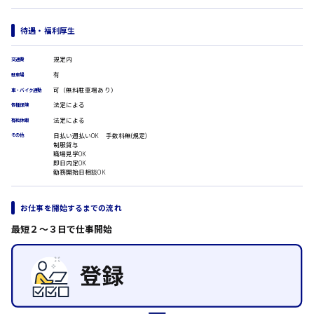
医療事務
翻訳、通訳
待遇・福利厚生
IT・クリエイティブ系
時給1500円以上
DTPオペレーター
広島市安佐北区
規定内
交通費
CADオペレーター
有
駐車場
WEBデザイナー
可（無料駐車場あり）
車・バイク通勤
校正・編集
法定による
各種保険
システムエンジニア
広島市安芸区
法定による
有給休暇
プログラマー
日払い週払いOK 手数料無(規定)
カスタマーエンジニア
その他
制服貸与
職場見学OK
販売・サービス・フード系
即日内定OK
時給制すべて
経営企画
勤務開始日相談OK
廿日市市
販売
レジ
お仕事を開始するまでの流れ
ホール
接客
最短２〜３日で仕事開始
呉市
調理
洗い場
営業
ラウンダー営業
日給8000円～
ルート営業
東広島市
その他の専門職