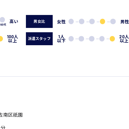
高い
女性
男
男女比
60代
100人
1人
20
派遣スタッフ
以上
以下
以上
佐南区祇園
5分