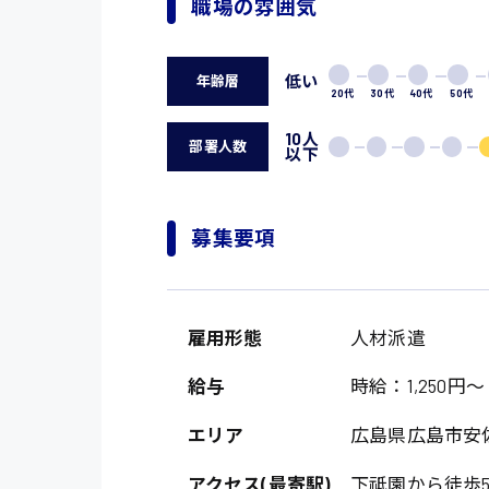
職場の雰囲気
低い
年齢層
20代
30代
40代
50代
10人
部署人数
以下
募集要項
雇用形態
人材派遣
給与
時給：1,250円～
エリア
広島県広島市安
アクセス(最寄駅)
下祗園から徒歩