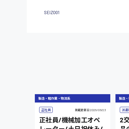
SEIZO01
製造・軽作業・物流系
製造・
正社員
派遣
掲載更新日
2026/06/23
正社員/機械加工オペ
2
レーター/土日祝休み/
品