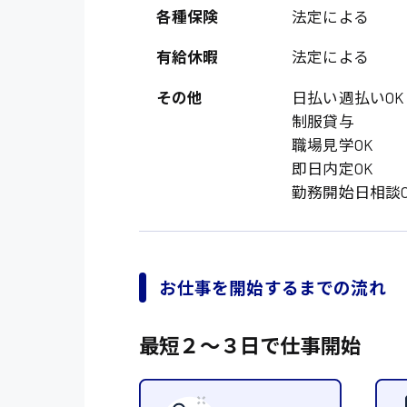
オフィスワーク系
福岡県
各種保険
法定による
時給1300円〜
貿易事務
熊本県
有給休暇
法定による
時給1400円〜
愛知県
総務事務
その他
日払い週払いOK
千葉県
医療事務
制服貸与
鳥取県
職場見学OK
IT・クリエイティブ
即日内定OK
勤務開始日相談O
DTPオペレーター
システムエンジニア
販売・サービス・フ
お仕事を開始するまでの流れ
経営企画
接客
最短２〜３日で仕事開始
ラウンダー営業
その他の専門職