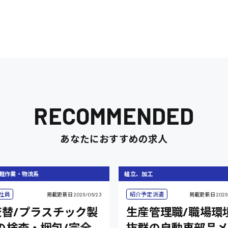
RECOMMENDED
あなたにおすすめの求人
軽作業・物流系
組立、加工
社員
紹介予定派遣
掲載更新日
2026/06/23
掲載更新日
2026
交替/プラスチック製
生産管理職/職場環
の検査・梱包/完全
抜群の自動車部品メ