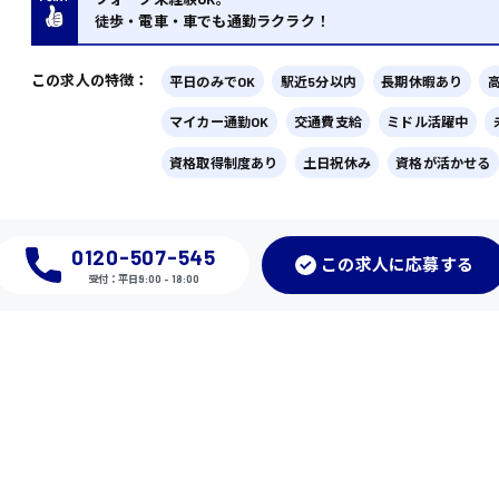
徒歩・電車・車でも通勤ラクラク！
この求人の特徴：
平日のみでOK
駅近5分以内
長期休暇あり
マイカー通勤OK
交通費支給
ミドル活躍中
資格取得制度あり
土日祝休み
資格が活かせる
0120-507-545
この
求人に応募
する
受付：平日9:00 - 18:00
】