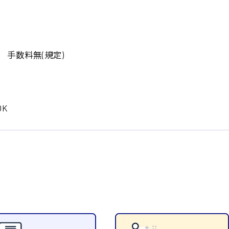
岡山県
大阪府
時給1200円〜
時給1100円〜
データ入力
コールセンターオペレータ
東京都
島根県
ー
日給9000円〜
日給8000円〜
宮城県
神奈川県
経理事務
営業事務
 手数料無(規定)
尾道市
徳島県
翻訳、通訳
系
K
CADオペレーター
WEBデザイナー
プログラマー
カスタマーエンジニア
ード系
販売
レジ
調理
洗い場
ルート営業