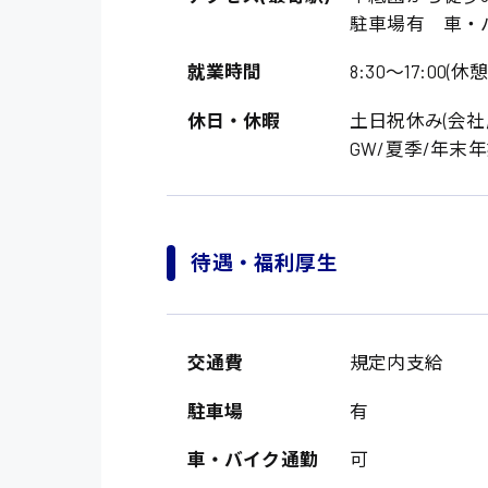
駐車場有 車・
就業時間
8:30〜17:00(休憩
休日・休暇
土日祝休み(会社
GW/夏季/年末
待遇・福利厚生
製造・軽作業・物流
広島市中区
組立、加工
広島市佐伯区
軽作業
交通費
規定内支給
廿日市市
介護・医療系
時給1200円～
駐車場
有
山県郡
時給制すべて
医師
大竹市
車・バイク通勤
可
日給制すべて