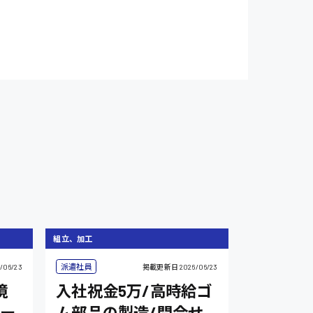
組立、加工
派遣社員
/06/23
掲載更新日
2026/06/23
境
入社祝金5万/高時給ゴ
ー
ム部品の製造/問合せ