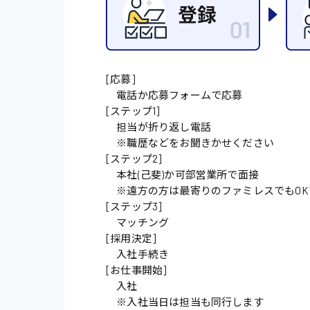
施設管理・整備
配送・ドライバー
[応募]
電話か応募フォームで応募
[ステップ1]
担当が折り返し電話
※職歴などをお聞きかせください
[ステップ2]
本社(己斐)か可部営業所で面接
※遠方の方は最寄りのファミレスでもOK
[ステップ3]
マッチング
[採用決定]
入社手続き
[お仕事開始]
入社
※入社当日は担当も同行します