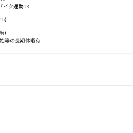
バイク通勤OK
1h)
暦)
年始等の長期休暇有
系
広島市東区
広島市南区
製造オペレーター
検品・包装・箱詰め
広島市安佐南区
広島市安佐北区
フォークリフト
呉市
東広島市
時給1300円～
時給1400円～
安芸太田町
安芸郡
日給8000円～
日給9000円～
介護職
看護助手
三次市
三原市
月給制すべて
時給1000円～