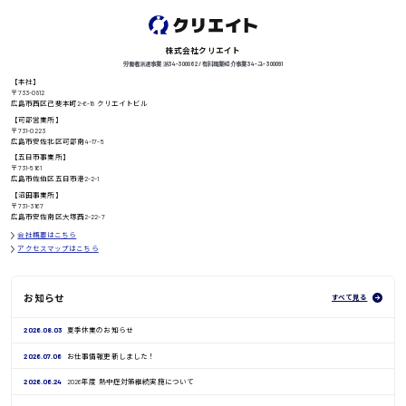
徳島県
株式会社クリエイト
労働者派遣事業 派34-300062 / 有料職業紹介事業 34-ユ-300091
【本社】
高知県
〒733-0812
日給8000円〜
広島市西区己斐本町2-6-18 クリエイトビル
【可部営業所】
〒731-0223
広島市安佐北区可部南4-17-5
【五日市事業所】
〒731-5161
鳥取県
広島市佐伯区五日市港2-2-1
【沼田事業所】
〒731-3167
広島市安佐南区大塚西2-22-7
会社概要はこちら
アクセスマップはこちら
お知らせ
すべて見る
2026.08.03
夏季休業のお知らせ
2026.07.06
お仕事情報更新しました！
2026.06.24
2026年度 熱中症対策継続実施について