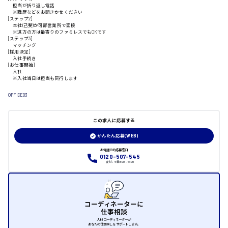
担当が折り返し電話
※職歴などをお聞きかせください
[ステップ2]
本社(己斐)か可部営業所で面接
山口県
※遠方の方は最寄りのファミレスでもOKです
[ステップ3]
マッチング
[採用決定]
入社手続き
日給制すべて
[お仕事開始]
入社
大竹市
※入社当日は担当も同行します
OFFICE03
この求人に応募する
三次市
かんたん応募(WEB)
月給制すべて
お電話での応募窓口
0120-507-545
受付：平日9:00 - 18:00
三原市
コーディネーターに
仕事相談
福山市
人材コーディネーターが
あなたの仕事探しをサポートします。