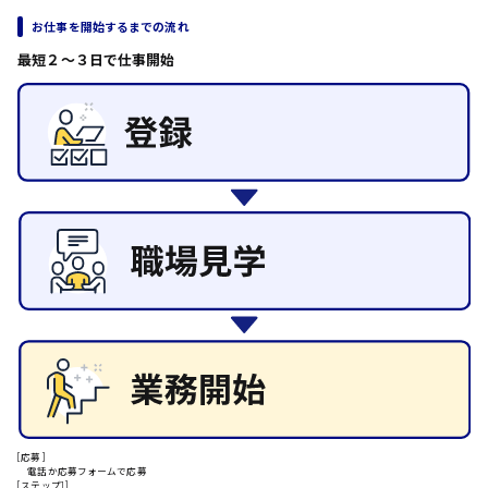
その他の専門職
お仕事を開始するまでの流れ
日給8000円～
施設管理・整備
最短２〜３日で仕事開始
東広島市
清掃
施工管理
自動車整備士
配送・ドライバー
安芸高田市
日給9000円～
山県郡
安芸太田町
日給10000円以上
安芸郡
[応募]
電話か応募フォームで応募
[ステップ1]