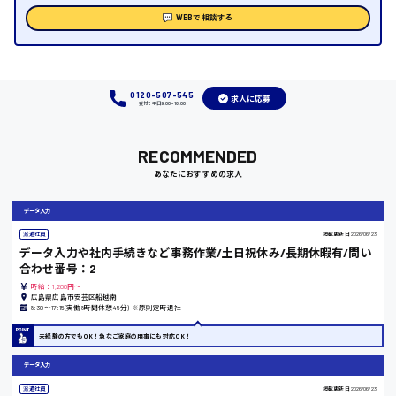
WEBで相談する
時給1000円～
福岡県
0120-507-545
求人に応募
受付：平日9:00 - 18:00
岡山県
RECOMMENDED
あなたにおすすめの求人
時給1100円～
データ入力
大阪府
派遣社員
掲載更新日
2026/06/23
データ入力や社内手続きなど事務作業/土日祝休み/長期休暇有/問い
合わせ番号：2
時給：1,200円～
広島県広島市安芸区船越南
竹原市
8:30〜17:15(実働8時間休憩45分) ※原則定時退社
時給1300円〜
未経験の方でもOK！急なご家庭の用事にも対応OK！
データ入力
熊本県
派遣社員
掲載更新日
2026/06/23