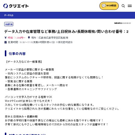
WEB相談
データ入力
掲載更新日
2026/06/23
派遣社員
データ入力や在庫管理など事務/土日祝休み/長期休暇有/問い合わせ番号：2
時給：1,200円～
場所：広島県広島市安芸区船越南
就業時間：8:30〜17:15(実働8時間休憩45分) ※原則定時退社
仕事の内容
【データ入力などの一般事務】
メーカーで部品の管理に関する一般事務
・社内システムに部品の図面を登録
事前にシステムのレクチャーや研修有、図面に関する知識がなくても問題なし！
・受発注に関する業務
倉庫にある在庫の数量を確認し、メーカーへ問合せ
・各種書類のスキャニングやファイリング
パソコンで文字入力ができる程度でOK
WordやExcelが出来ない方でも大丈夫！
入社してからは現在働いているスタッフのお手伝い的な業務になります。
クリエイトから採用された方が長期にわたってお仕事をしている職場なのでご安心ください。
完全土日祝休み＋長期休暇
お子様の学校行事や体調不良などの場合にも柔軟に休みを取りやすい職場です！
子育て世代にもやさしい職場環境なので20代から30代の女性スタッフが活躍中です！