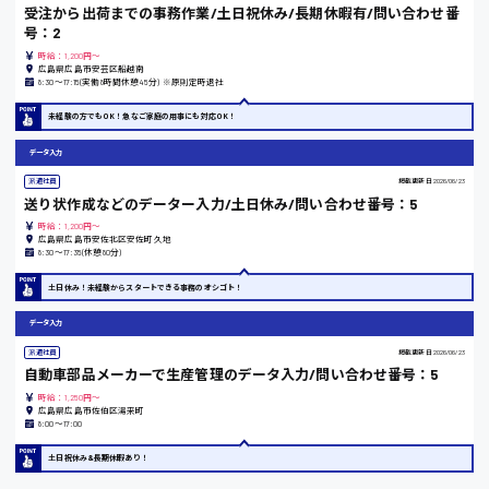
受注から出荷までの事務作業/土日祝休み/長期休暇有/問い合わせ番
号：2
時給：1,200円～
広島県広島市安芸区船越南
8:30〜17:15(実働8時間休憩45分) ※原則定時退社
東京都
未経験の方でもOK！急なご家庭の用事にも対応OK！
時給1200円〜
データ入力
派遣社員
掲載更新日
2026/06/23
島根県
送り状作成などのデーター入力/土日休み/問い合わせ番号：5
時給：1,200円～
広島県広島市安佐北区安佐町久地
8:30〜17:35(休憩80分)
香川県
土日休み！未経験からスタートできる事務のオシゴト！
時給1100円〜
データ入力
派遣社員
掲載更新日
2026/06/23
自動車部品メーカーで生産管理のデータ入力/問い合わせ番号：5
愛知県
時給：1,250円～
広島県広島市佐伯区湯来町
8:00〜17:00
土日祝休み&長期休暇あり！
宮城県