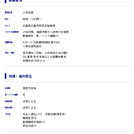
募集要項
受付事務
医療事務
人材派遣
雇用形態
広島市安佐南区
翻訳、通訳
時給：1,200円～
給与
IT・クリエイティブ系
広島県広島市安芸区船越南
エリア
DTPオペレーター
JR向洋駅、海田市駅から徒歩17分程度
アクセス(最寄駅)
CADオペレーター
駐輪場有 車・バイク通勤OK
時給1500円以上
広島市安佐北区
WEBデザイナー
8:30〜17:15(実働8時間休憩45分)
就業時間
※原則定時退社
校正・編集
完全週休二日制 土日祝休み(会社暦)
システムエンジニア
休日・休暇
GW/夏季/年末年始などの長期休暇有
プログラマー
年間休日125日以上
カスタマーエンジニア
広島市安芸区
販売・サービス・フード系
待遇・福利厚生
経営企画
販売
規定内支給
交通費
時給制すべて
レジ
可
廿日市市
車・バイク通勤
ホール
法定による
各種保険
接客
法定による
有給休暇
調理
日払い週払いOK 手数料無(規定有)
その他
洗い場
職場見学OK
営業
勤務開始日相談OK
呉市
即日内定OK
ラウンダー営業
ルート営業