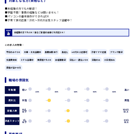
対象となる方 (資格など)
■未経験の方でも大歓迎！
広島市中区
時給1200円～
製造・軽作業・物流系
■学歴不問！事務の経験などは問いません！
■パソコンの基本操作ができればOK
組立、加工
■子育て世代応援！20代〜30代の女性スタッフ活躍中！
製造オペレーター
検品・包装・箱詰め
未経験の方でもOK！急なご家庭の用事にも対応OK！
ピッキング・仕分け
広島市東区
軽作業
この求人の特徴：
フォークリフト
平日のみでOK
主婦・主夫活躍中
長期休暇あり
高収入
40代以上応募可
子育てママ応援
ブランク歓迎
介護・医療系
交通費支給
ミドル活躍中
無資格でもOK
未経験歓迎
日払い・週払いOK
日勤のみ
土日祝休み
医師
時給1300円～
広島市南区
資格が活かせる
介護職
看護助手
職場の雰囲気
看護師
オフィスワーク系
低い
高い
年齢層
広島市西区
20代
30代
40代
50代
60代
貿易事務
男女比
女性
男性
データ入力
コールセンターオペレーター
10人
100人
部署人数
以下
以上
一般事務
時給1400円～
総務事務
広島市佐伯区
1人
20人
派遣スタッフ
以下
以上
経理事務
営業事務