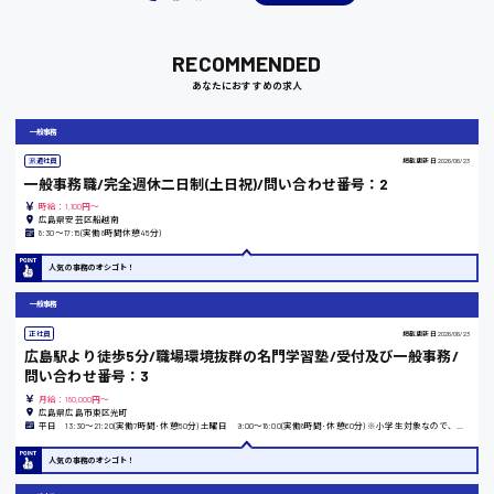
RECOMMENDED
岡山県
あなたにおすすめの求人
時給1100円～
一般事務
派遣社員
掲載更新日
2026/06/23
大阪府
一般事務職/完全週休二日制(土日祝)/問い合わせ番号：2
時給：1,100円～
広島県安芸区船越南
8:30〜17:15(実働8時間休憩45分)
人気の事務のオシゴト！
竹原市
一般事務
時給1300円〜
正社員
掲載更新日
2026/06/23
広島駅より徒歩5分/職場環境抜群の名門学習塾/受付及び一般事務/
熊本県
問い合わせ番号：3
月給：180,000円～
広島県広島市東区光町
平日 13:30〜21:20(実働7時間･休憩50分) 土曜日 9:00〜18:00(実働8時間･休憩60分) ※小学生対象なので、学校の春･夏･冬休み期間は、9:00〜17:30(実働7時間30分･休憩60分)
人気の事務のオシゴト！
東京都