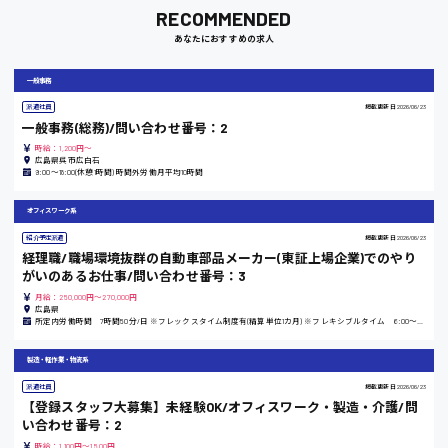
RECOMMENDED
あなたにおすすめの求人
岡山県
一般事務
時給1100円～
派遣社員
掲載更新日
2026/06/23
一般事務(総務)/問い合わせ番号：2
大阪府
時給：1,200円～
広島県呉市広白石
9:00〜18:00(休憩1時間) 時間外労働月平均10時間
オフィスワーク系
竹原市
紹介予定派遣
掲載更新日
2026/06/23
経理職/職場環境抜群の自動車部品メーカー(東証上場企業)でのやり
時給1300円〜
がいのあるお仕事/問い合わせ番号：3
月給：250,000円～270,000円
広島県
熊本県
所定内労働時間 7時間50分/日 ※フレックスタイム制度有(精算単位1カ月) ※フレキシブルタイム 6:00～20:00 ※コアタイム 11:00～14:00
製造・軽作業・物流系
派遣社員
掲載更新日
2026/06/23
東京都
【登録スタッフ大募集】未経験OK/オフィスワーク・製造・介護/問
い合わせ番号：2
時給1200円〜
時給：1,100円～1,500円