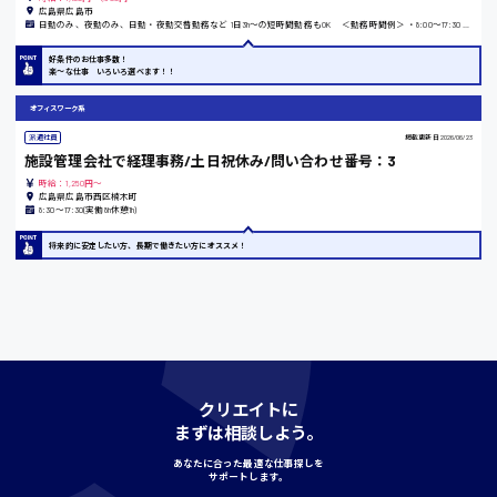
広島県広島市
日勤のみ、夜勤のみ、日勤・夜勤交替勤務など 1日3h〜の短時間勤務もOK ＜勤務時間例＞ ・8:00〜17:30 ・8:30〜17:15 ・9:00〜13:00 ・13:00〜16:00 ・13:00〜22:00 ・15:30〜翌10:00 ※就業先により異なります。 定時退社の勤務先も多数あります！ この他の勤務時間もございますので、ご質問ください。（電話・メールともに可）
島根県
好条件のお仕事多数！
楽〜な仕事 いろいろ選べます！！
オフィスワーク系
派遣社員
掲載更新日
2026/06/23
香川県
施設管理会社で経理事務/土日祝休み/問い合わせ番号：3
時給1100円〜
時給：1,250円～
広島県広島市西区楠木町
8:30〜17:30(実働8h休憩1h)
愛知県
将来的に安定したい方、長期で働きたい方にオススメ！
宮城県
時給1000円〜
クリエイトに
まずは相談しよう。
神奈川県
あなたに合った最適な仕事探しを
サポートします。