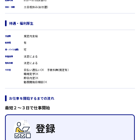
9:00〜18:00(休憩1h)
就業時間
広島市安佐南区
医療事務
土日祝休み(会社暦)
休日・休暇
翻訳、通訳
IT・クリエイティブ系
待遇・福利厚生
時給1500円以上
DTPオペレーター
広島市安佐北区
CADオペレーター
規定内支給
交通費
WEBデザイナー
有
校正・編集
駐車場
システムエンジニア
可
車・バイク通勤
広島市安芸区
プログラマー
法定による
各種保険
カスタマーエンジニア
法定による
有給休暇
販売・サービス・フード系
日払い週払いOK 手数料無(規定有)
その他
職場見学OK
時給制すべて
経営企画
即日内定OK
勤務開始日相談OK
廿日市市
販売
レジ
ホール
お仕事を開始するまでの流れ
接客
最短２〜３日で仕事開始
調理
呉市
洗い場
営業
ラウンダー営業
日給8000円～
ルート営業
東広島市