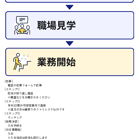
その他の専門職
施設管理・整備
清掃
施工管理
安芸高田市
自動車整備士
配送・ドライバー
日給9000円～
山県郡
安芸太田町
[応募]
電話か応募フォームで応募
[ステップ1]
担当が折り返し電話
日給10000円以上
※職歴などをお聞きかせください
[ステップ2]
安芸郡
本社(己斐)か可部営業所で面接
※遠方の方は最寄りのファミレスでもOKです
[ステップ3]
マッチング
[採用決定]
入社手続き
[お仕事開始]
山口県
入社
※入社当日は担当も同行します