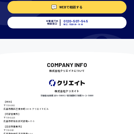
WEBで相談する
埼玉県
時給1400円〜
0120-507-545
お電話での
相談窓口
受付：平日9:00 - 18:00
千葉県
尾道市
COMPANY INFO
日給9000円〜
株式会社クリエイトについて
徳島県
株式会社クリエイト
労働者派遣事業 派34-300062 / 有料職業紹介事業 34-ユ-300091
【本社】
〒733-0812
広島市西区己斐本町2-6-18 クリエイトビル
高知県
日給8000円〜
【可部営業所】
〒731-0223
広島市安佐北区可部南4-17-5
【五日市事業所】
〒731-5161
広島市佐伯区五日市港2-2-1