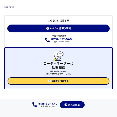
OFFICE03
日給制すべて
大竹市
この求人に応募する
かんたん応募(WEB)
お電話での応募窓口
0120-507-545
三次市
受付：平日9:00 - 18:00
月給制すべて
三原市
コーディネーターに
仕事相談
人材コーディネーターが
あなたの仕事探しをサポートします。
WEBで相談する
福山市
時給1000円～
0120-507-545
求人に応募
受付：平日9:00 - 18:00
福岡県