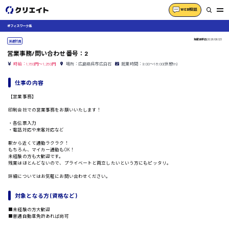
WEB相談
オフィスワーク系
掲載更新日
2026/06/23
派遣社員
営業事務/問い合わせ番号：2
時給：1,150円～1,250円
場所：広島県呉市広白石
就業時間：9:00〜18:00(休憩1h)
仕事の内容
【営業事務】
印刷会社での営業事務をお願いいたします！
・各伝票入力
・電話対応や来客対応など
駅から近くて通勤ラクラク！
もちろん、マイカー通勤もOK！
未経験の方も大歓迎です。
残業はほとんどないので、プライベートと両立したいという方にもピッタリ。
詳細についてはお気軽にお問い合わせください。
対象となる方 (資格など)
■未経験の方大歓迎
■普通自動車免許あれば尚可