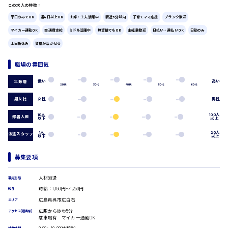
この求人の特徴：
広島市中区
時給1200円～
製造・軽作業・物流系
平日のみでOK
週4日以上OK
主婦・主夫活躍中
駅近5分以内
子育てママ応援
ブランク歓迎
組立、加工
マイカー通勤OK
交通費支給
ミドル活躍中
無資格でもOK
未経験歓迎
日払い・週払いOK
日勤のみ
製造オペレーター
検品・包装・箱詰め
土日祝休み
資格が活かせる
広島市東区
ピッキング・仕分け
軽作業
職場の雰囲気
フォークリフト
低い
高い
年齢層
介護・医療系
20代
30代
40代
50代
60代
時給1300円～
広島市南区
医師
男女比
女性
男性
介護職
10人
100人
部署人数
看護助手
以下
以上
看護師
1人
20人
派遣スタッフ
以下
以上
広島市西区
オフィスワーク系
貿易事務
募集要項
データ入力
コールセンターオペレーター
人材派遣
雇用形態
時給1400円～
一般事務
広島市佐伯区
時給：1,150円～1,250円
給与
総務事務
広島県呉市広白石
エリア
経理事務
広駅から徒歩5分
アクセス(最寄駅)
営業事務
駐車場有 マイカー通勤OK
受付事務