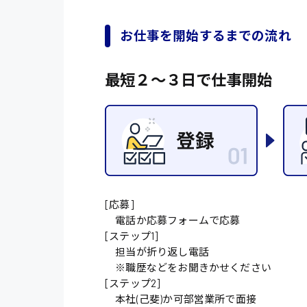
オフィスワーク系
福岡県
時給1300円〜
貿易事務
熊本県
お仕事を開始するまでの流れ
時給1400円〜
愛知県
総務事務
最短２〜３日で仕事開始
千葉県
医療事務
鳥取県
IT・クリエイティブ
DTPオペレーター
システムエンジニア
販売・サービス・フ
[応募]
電話か応募フォームで応募
経営企画
[ステップ1]
担当が折り返し電話
接客
※職歴などをお聞きかせください
ラウンダー営業
[ステップ2]
本社(己斐)か可部営業所で面接
その他の専門職