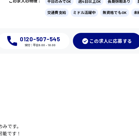
この求人の特徴：
平日のみでOK
週4日以上OK
長期休暇あり
交通費支給
ミドル活躍中
無資格でもOK
未
0120-507-545
この
求人に応募
する
受付：平日9:00 - 18:00
のみです。
可能です！