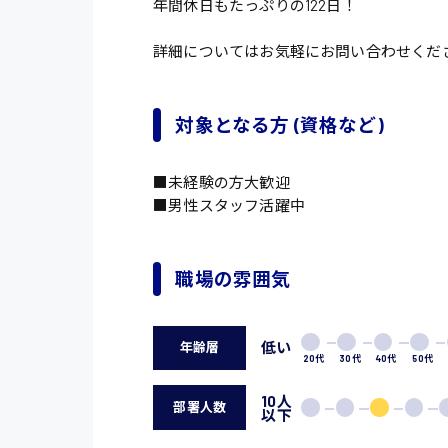
年間休日もたっぷりの122日！
詳細についてはお気軽にお問い合わせくだ
対象となる方 (資格など)
■未経験の方大歓迎
■男性スタッフ活躍中
職場の雰囲気
低い
年齢層
20代
30代
40代
50代
10人
部署人数
以下