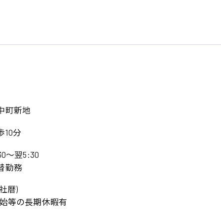
中町新地
10分
:30〜翌5:30
替勤務
社暦)
年始等の長期休暇有