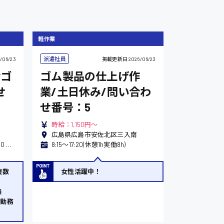
軽作業
派遣社員
/06/23
掲載更新日
2026/06/23
給ゴ
ゴム製品の仕上げ作
せ
業/土日休み/問い合わ
せ番号：5
時給：1,150円～
広島県広島市安佐北区三入南
(1)8:00〜19:00 (2)20:00〜翌9:00 ※2交替勤務
8:15〜17:20(休憩1h実働8h)
複数
女性活躍中！
も
無
代勤務