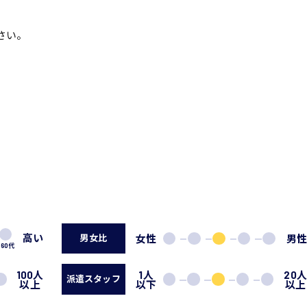
さい。
高い
女性
男
男女比
60代
100人
1人
20
派遣スタッフ
以上
以下
以上