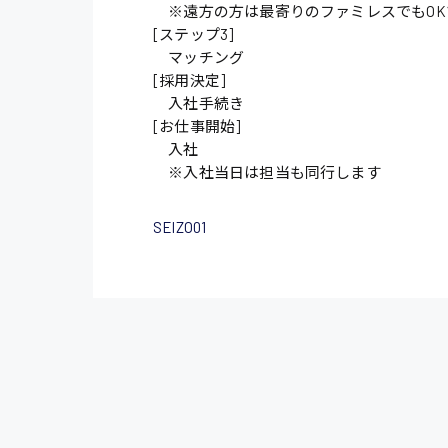
※遠方の方は最寄りのファミレスでもOK
[ステップ3]
施設管理・整備
マッチング
配送・ドライバー
[採用決定]
入社手続き
[お仕事開始]
入社
※入社当日は担当も同行します
SEIZO01