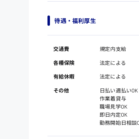
待遇・福利厚生
交通費
規定内支給
各種保険
法定による
製造・軽作業・物流
有給休暇
法定による
広島市中区
組立、加工
その他
日払い週払いOK
広島市佐伯区
作業着貸与
軽作業
職場見学OK
廿日市市
介護・医療系
時給1200円～
即日内定OK
山県郡
勤務開始日相談O
時給制すべて
医師
大竹市
日給制すべて