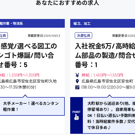
あなたにおすすめの求人
軽作業・物流系
組立、加工
社員
派遣社員
掲載更新日
2026/06/23
掲載更新日
2026
IY感覚/選べる図工の
入社祝金5万/高時
シゴト爆誕/問い合
ム部品の製造/問合
せ番号：5
番号：1
給：1,200円～1,300円
時給：1,450円～1,550円
広島県広島市安佐北区安佐町久地
広島県広島市安佐北区安佐町
:30〜17:35(休憩80分)
大手メーカー！選べるカンタン
大町駅から送迎あり(他、
軽作業！
停留場あり）。自家用車
OK！日払い週払い手数料
料！高時給案件多数♪交
で休日多め♪