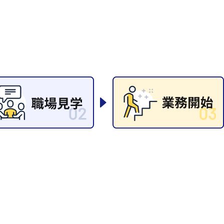
岡山県
大阪府
時給1200円〜
時給1100円〜
データ入力
コールセンターオペレータ
東京都
島根県
ー
日給9000円〜
日給8000円〜
宮城県
神奈川県
経理事務
営業事務
尾道市
徳島県
翻訳、通訳
系
CADオペレーター
WEBデザイナー
プログラマー
カスタマーエンジニア
ード系
販売
レジ
調理
洗い場
ルート営業