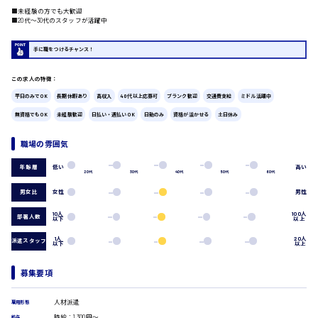
■未経験の方でも大歓迎
■20代〜30代のスタッフが活躍中
広島市中区
時給1200円～
製造・軽作業・物流系
組立、加工
手に職をつけるチャンス！
製造オペレーター
検品・包装・箱詰め
この求人の特徴：
ピッキング・仕分け
広島市東区
平日のみでOK
長期休暇あり
高収入
40代以上応募可
ブランク歓迎
交通費支給
ミドル活躍中
軽作業
フォークリフト
無資格でもOK
未経験歓迎
日払い・週払いOK
日勤のみ
資格が活かせる
土日休み
介護・医療系
職場の雰囲気
医師
時給1300円～
広島市南区
介護職
低い
高い
年齢層
20代
30代
40代
50代
60代
看護助手
男女比
女性
男性
看護師
オフィスワーク系
10人
100人
部署人数
以下
以上
広島市西区
貿易事務
1人
20人
派遣スタッフ
データ入力
以下
以上
コールセンターオペレーター
一般事務
募集要項
時給1400円～
総務事務
広島市佐伯区
経理事務
人材派遣
雇用形態
営業事務
時給：1,300円～
給与