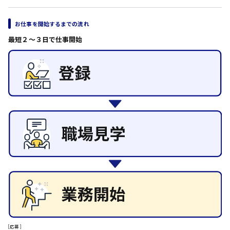
その他の専門職
日給8000円～
お仕事を開始するまでの流れ
施設管理・整備
東広島市
清掃
最短２〜３日で仕事開始
施工管理
自動車整備士
配送・ドライバー
安芸高田市
日給9000円～
山県郡
安芸太田町
日給10000円以上
安芸郡
[応募]