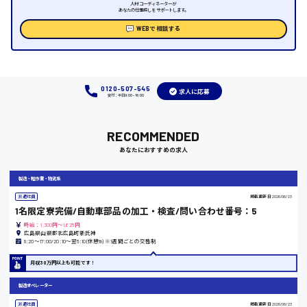
人材コーディネーターが
あなたの仕事探しをサポートします。
時給1000円～
WEBで相談する
福岡県
0120-507-545
求人に応募
受付：平日9:00 - 18:00
岡山県
RECOMMENDED
時給1100円～
あなたにおすすめの求人
大阪府
製造・軽作業・物流系
派遣社員
掲載更新日
2026/06/23
1名限定寮完備/自動車部品の加工・検査/問い合わせ番号：5
時給：1,300円～1,625円
広島県山県郡北広島町新氏神
竹原市
8:20〜17:00/20:10〜翌5:10(休憩1h) ※1週間ごとの交替制
時給1300円〜
月収30万円以上も可能です！
製造オペレーター
熊本県
派遣社員
掲載更新日
2026/06/23