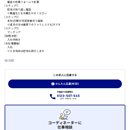
電話か応募フォームで応募
[ステップ1]
担当が折り返し電話
※職歴などをお聞きかせください
[ステップ2]
山口県
本社(己斐)か可部営業所で面接
※遠方の方は最寄りのファミレスでもOKです
[ステップ3]
マッチング
日給制すべて
[採用決定]
入社手続き
[お仕事開始]
大竹市
入社
※入社当日は担当も同行します
SEIZO01
三次市
この求人に応募する
かんたん応募(WEB)
月給制すべて
お電話での応募窓口
0120-507-545
三原市
受付：平日9:00 - 18:00
コーディネーターに
福山市
仕事相談