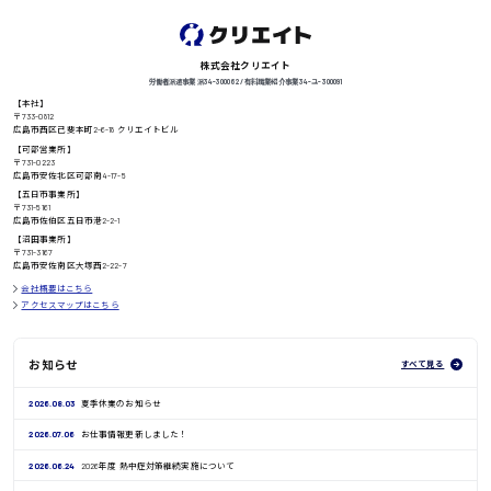
徳島県
株式会社クリエイト
労働者派遣事業 派34-300062 / 有料職業紹介事業 34-ユ-300091
【本社】
高知県
日給8000円〜
〒733-0812
広島市西区己斐本町2-6-18 クリエイトビル
【可部営業所】
〒731-0223
広島市安佐北区可部南4-17-5
【五日市事業所】
〒731-5161
鳥取県
広島市佐伯区五日市港2-2-1
【沼田事業所】
〒731-3167
広島市安佐南区大塚西2-22-7
会社概要はこちら
アクセスマップはこちら
お知らせ
すべて見る
2026.08.03
夏季休業のお知らせ
2026.07.06
お仕事情報更新しました！
2026.06.24
2026年度 熱中症対策継続実施について