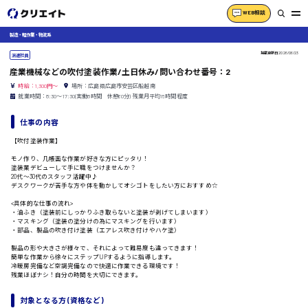
WEB相談
製造・軽作業・物流系
掲載更新日
2026/06/23
派遣社員
産業機械などの吹付塗装作業/土日休み/問い合わせ番号：2
時給：1,300円～
場所：広島県広島市安芸区船越南
就業時間：8:30〜17:30(実働8時間 休憩60分) 残業月平均15時間程度
仕事の内容
【吹付塗装作業】
モノ作り、几帳面な作業が好きな方にピッタリ！
塗装業デビューして手に職をつけませんか？
20代〜30代のスタッフ活躍中♪
デスクワークが苦手な方や体を動かしてオシゴトをしたい方におすすめ☆
<具体的な仕事の流れ>
・油ふき（塗装前にしっかりふき取らないと塗装が剥げてしまいます）
・マスキング（塗装の塗分けの為にマスキングを行います）
・部品、製品の吹き付け塗装（エアレス吹き付けやハケ塗）
製品の形や大きさが様々で、それによって難易度も違ってきます！
簡単な作業から徐々にステップUPするように指導します。
冷暖房完備など空調完備なので快適に作業できる環境です！
残業ほぼナシ！自分の時間を大切にできます。
対象となる方 (資格など)