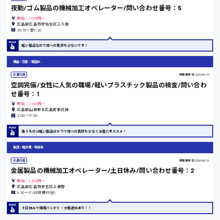
夜勤/ゴム製品の機械加工オペレーター/問い合わせ番号：5
時給：1,625円～
広島県広島市安佐北区三入南
20:15〜翌5:20
東京都
軽い製品なので体への負担も少ないです！
時給1200円〜
検品・包装・箱詰め
派遣社員
掲載更新日
2026/06/23
空調完備/女性に人気の職場/軽いプラスチック製品の検査/問い合わ
島根県
せ番号：1
時給：1,220円～
広島県山県郡北広島町新氏神
9:00〜17:00
香川県
扱うものは軽い製品ばかりで体への負担も少なく女性にオススメ！
時給1100円〜
製造・軽作業・物流系
派遣社員
掲載更新日
2026/06/23
金属製品の機械加工オペレーター/土日休み/問い合わせ番号：2
愛知県
時給：1,250円～
広島県広島市安芸区上瀬野
8:30〜17:00(休憩65分)
土日休みで環境バッチリ！大型連休あり！！
宮城県