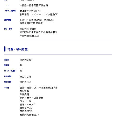
受付事務
広島県広島市安芸区船越南
エリア
医療事務
向洋駅から徒歩15分
アクセス(最寄駅)
広島市安佐南区
翻訳、通訳
駐車場有 マイカー・バイク通勤OK
IT・クリエイティブ系
8:30〜17:30(実働8時間 休憩60分)
就業時間
残業月平均15時間程度
DTPオペレーター
土日休み(会社暦)
休日・休暇
CADオペレーター
時給1500円以上
GW/夏季/年末年始などの長期休暇有
広島市安佐北区
年間休日120日以上
WEBデザイナー
校正・編集
システムエンジニア
待遇・福利厚生
プログラマー
カスタマーエンジニア
広島市安芸区
規定内支給
交通費
販売・サービス・フード系
有
駐車場
経営企画
可
車・バイク通勤
販売
法定による
各種保険
時給制すべて
レジ
法定による
有給休暇
廿日市市
ホール
日払い週払いOK 手数料無(規定有)
その他
接客
制服貸与
空調完備
調理
売店・食堂・自販機有
洗い場
ロッカー有
喫煙スペース有
営業
呉市
職場見学OK
ラウンダー営業
即日内定OK
勤務開始日相談OK
ルート営業