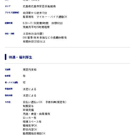
受付事務
広島県広島市安芸区船越南
エリア
医療事務
広島市安佐南区
向洋駅から徒歩15分
翻訳、通訳
アクセス(最寄駅)
駐車場有 マイカー・バイク通勤OK
IT・クリエイティブ系
8:30〜17:30(実働8時間 休憩60分)
就業時間
残業月平均15時間程度
DTPオペレーター
時給1500円以上
土日休み(会社暦)
CADオペレーター
休日・休暇
広島市安佐北区
GW/夏季/年末年始などの長期休暇有
WEBデザイナー
年間休日120日以上
校正・編集
システムエンジニア
待遇・福利厚生
プログラマー
カスタマーエンジニア
広島市安芸区
規定内支給
交通費
販売・サービス・フード系
有
駐車場
経営企画
可
車・バイク通勤
販売
時給制すべて
法定による
各種保険
レジ
廿日市市
法定による
有給休暇
ホール
日払い週払いOK 手数料無(規定有)
接客
その他
制服貸与
調理
空調完備
売店・食堂・自販機有
洗い場
ロッカー有
呉市
営業
喫煙スペース有
職場見学OK
ラウンダー営業
即日内定OK
ルート営業
勤務開始日相談OK