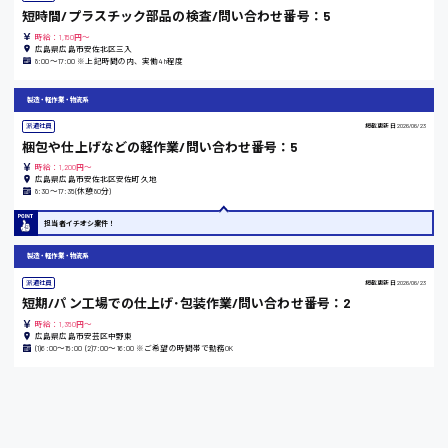
短時間/プラスチック部品の検査/問い合わせ番号：5
時給：1,150円～
東京都
広島県広島市安佐北区三入
8:00〜17:00 ※上記時間の内、実働4h程度
時給1200円〜
製造・軽作業・物流系
派遣社員
掲載更新日
2026/06/23
島根県
梱包や仕上げなどの軽作業/問い合わせ番号：5
時給：1,200円～
広島県広島市安佐北区安佐町久地
8:30〜17:35(休憩80分)
香川県
担当者イチオシ案件！
時給1100円〜
製造・軽作業・物流系
派遣社員
掲載更新日
2026/06/23
短期/パン工場での仕上げ･包装作業/問い合わせ番号：2
愛知県
時給：1,350円～
広島県広島市安芸区中野東
(1)6:00～15:00 (2)7:00～16:00 ※ご希望の時間帯で勤務OK
宮城県
時給1000円〜