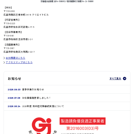
労働者派遣事業 派34-300062 / 有料職業紹介事業 34-ユ-300091
【本社】
〒733-0812
高知県
日給8000円〜
広島市西区己斐本町2-6-18 クリエイトビル
【可部営業所】
〒731-0223
広島市安佐北区可部南4-17-5
【五日市事業所】
〒731-5161
広島市佐伯区五日市港2-2-1
鳥取県
【沼田事業所】
〒731-3167
広島市安佐南区大塚西2-22-7
会社概要はこちら
アクセスマップはこちら
お知らせ
すべて見る
2026.08.03
夏季休業のお知らせ
2026.07.06
お仕事情報更新しました！
2026.06.24
2026年度 熱中症対策継続実施について