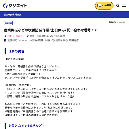
WEB相談
製造・軽作業・物流系
掲載更新日
2026/06/23
派遣社員
産業機械などの吹付塗装作業/土日休み/問い合わせ番号：2
時給：1,300円～
場所：広島県広島市安芸区船越南
就業時間：8:30〜17:30(実働8時間 休憩60分) 残業月平均15時間程度
仕事の内容
【吹付塗装作業】
モノ作り、几帳面な作業が好きな方にピッタリ！
塗装業デビューして手に職をつけませんか？
20代〜30代のスタッフ活躍中♪
デスクワークが苦手な方や体を動かしてオシゴトをしたい方におすすめ☆
<具体的な仕事の流れ>
・油ふき（塗装前にしっかりふき取らないと塗装が剥げてしまいます）
・マスキング（塗装の塗分けの為にマスキングを行います）
・部品、製品の吹き付け塗装（エアレス吹き付けやハケ塗）
製品の形や大きさが様々で、それによって難易度も違ってきます！
簡単な作業から徐々にステップUPするように指導します。
冷暖房完備など空調完備なので快適に作業できる環境です！
残業ほぼナシ！自分の時間を大切にできます。
対象となる方 (資格など)