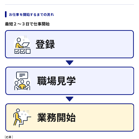
日給8000円～
その他の専門職
東広島市
施設管理・整備
お仕事を開始するまでの流れ
清掃
最短２〜３日で仕事開始
施工管理
自動車整備士
配送・ドライバー
安芸高田市
日給9000円～
山県郡
安芸太田町
日給10000円以上
安芸郡
[応募]