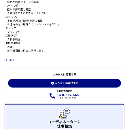
電話か応募フォームで応募
[ステップ1]
担当が折り返し電話
山口県
※職歴などをお聞きかせください
[ステップ2]
本社(己斐)か可部営業所で面接
※遠方の方は最寄りのファミレスでもOKです
日給制すべて
[ステップ3]
マッチング
[採用決定]
大竹市
入社手続き
[お仕事開始]
入社
※入社当日は担当も同行します
SEIZO01
三次市
この求人に応募する
月給制すべて
かんたん応募(WEB)
三原市
お電話での応募窓口
0120-507-545
受付：平日9:00 - 18:00
福山市
コーディネーターに
仕事相談
時給1000円～