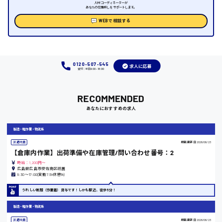
人材コーディネーターが
あなたの仕事探しをサポートします。
福岡県
WEBで相談する
岡山県
0120-507-545
求人に応募
受付：平日9:00 - 18:00
時給1100円～
RECOMMENDED
大阪府
あなたにおすすめの求人
製造・軽作業・物流系
派遣社員
掲載更新日
2026/06/23
【倉庫内作業】出荷準備や在庫管理/問い合わせ番号：2
竹原市
時給：1,200円～
時給1300円〜
広島県広島市安佐南区祇園
8:30〜17:00(実働7.5h休憩1h)
うれしい制服（作業着）貸与です！しかも駅近、徒歩5分！
熊本県
製造・軽作業・物流系
派遣社員
掲載更新日
2026/06/23