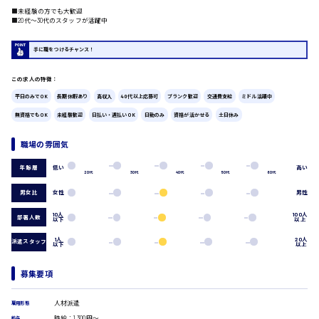
■未経験の方でも大歓迎
広島市中区
時給1200円～
■20代〜30代のスタッフが活躍中
製造・軽作業・物流系
組立、加工
手に職をつけるチャンス！
製造オペレーター
検品・包装・箱詰め
この求人の特徴：
ピッキング・仕分け
広島市東区
軽作業
平日のみでOK
長期休暇あり
高収入
40代以上応募可
ブランク歓迎
交通費支給
ミドル活躍中
フォークリフト
無資格でもOK
未経験歓迎
日払い・週払いOK
日勤のみ
資格が活かせる
土日休み
介護・医療系
職場の雰囲気
時給1300円～
医師
広島市南区
介護職
低い
高い
年齢層
20代
30代
40代
50代
60代
看護助手
看護師
男女比
女性
男性
オフィスワーク系
広島市西区
10人
100人
部署人数
以下
以上
貿易事務
データ入力
1人
20人
派遣スタッフ
以下
以上
コールセンターオペレーター
一般事務
時給1400円～
募集要項
広島市佐伯区
総務事務
経理事務
人材派遣
雇用形態
営業事務
時給：1,300円～
給与