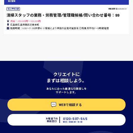
施工管理
紹介予定派遣
掲載更新日
2026/06/23
香川県
清掃スタッフの業務・労務管理/管理職候補/問い合わせ番号：99
時給1100円〜
月給：250,000円～300,000円
広島県広島市西区己斐本町
勤務時間：8:00〜17:00(休憩1h) ※現場により早目の出勤可能性有 ◎残業月平均5〜10時間程度
愛知県
宮城県
時給1000円〜
クリエイトに
まずは相談しよう。
あなたに合った最適な仕事探しを
神奈川県
サポートします。
WEBで相談する
埼玉県
時給1400円〜
0120-507-545
お電話での
相談窓口
受付：平日9:00 - 18:00