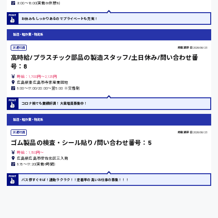
9:00〜18:00(実働8h休憩1h)
お休みもしっかりあるのでプライベートも充実！
東京都
製造・軽作業・物流系
時給1200円〜
派遣社員
掲載更新日
2026/06/23
高時給/プラスチック部品の製造スタッフ/土日休み/問い合わせ番
号：8
島根県
時給：1,700円～2,125円
広島県東広島市寺家産業団地
8:00〜17:00/20:00〜翌5:00 ※交替制
コロナ禍でも業績好調！大量増員募集中！
香川県
製造・軽作業・物流系
時給1100円〜
派遣社員
掲載更新日
2026/06/23
ゴム製品の検査・シール貼り/問い合わせ番号：5
時給：1,150円～
愛知県
広島県広島市安佐北区三入南
8:15〜17:20(実働8時間)
バス停すぐそば！通勤ラクラク！！定着率の高いお仕事の募集！！！
宮城県
時給1000円〜