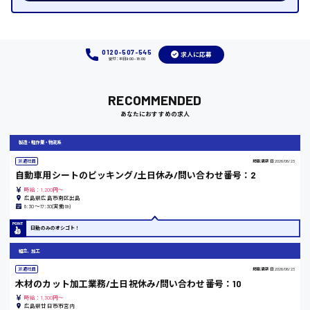
福岡県
0120-507-545
求人に応募
受付：平日9:00 - 18:00
岡山県
RECOMMENDED
あなたにおすすめの求人
時給1100円～
製造・軽作業・物流系
大阪府
派遣社員
掲載更新日
2026/06/23
自動車用シートのピッキング/土日休み/問い合わせ番号：2
時給：1,200円～
広島県広島市南区出島
8:30〜17:30(実働8h)
竹原市
日勤のみのオシゴト！
時給1300円〜
組立、加工
派遣社員
掲載更新日
2026/06/23
熊本県
木材のカット加工業務/土日祝休み/問い合わせ番号：10
時給：1,300円～
広島県廿日市市宮内