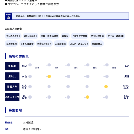
■男性女性スタッフ活躍中
■コツコツ、モクモクとした作業が得意な方
広島市中区
時給1200円～
製造・軽作業・物流系
土日祝休み！年間休日125日！！午後からの勤務なのでゆっくり出勤！
組立、加工
製造オペレーター
この求人の特徴：
検品・包装・箱詰め
ピッキング・仕分け
広島市東区
平日のみでOK
週4日以上OK
主婦・主夫活躍中
高収入
子育てママ応援
ブランク歓迎
マイカー通勤OK
軽作業
交通費支給
ミドル活躍中
無資格でもOK
未経験歓迎
日払い・週払いOK
土日祝休み
フォークリフト
介護・医療系
職場の雰囲気
時給1300円～
医師
広島市南区
低い
高い
年齢層
介護職
20代
30代
40代
50代
60代
看護助手
男女比
女性
男性
看護師
10人
100人
部署人数
オフィスワーク系
以下
以上
広島市西区
貿易事務
1人
20人
派遣スタッフ
以下
以上
データ入力
コールセンターオペレーター
募集要項
一般事務
時給1400円～
広島市佐伯区
総務事務
人材派遣
雇用形態
経理事務
時給：1,200円～
給与
営業事務