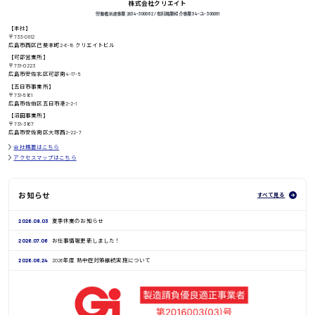
株式会社クリエイト
労働者派遣事業 派34-300062 / 有料職業紹介事業 34-ユ-300091
【本社】
〒733-0812
高知県
日給8000円〜
広島市西区己斐本町2-6-18 クリエイトビル
【可部営業所】
〒731-0223
広島市安佐北区可部南4-17-5
【五日市事業所】
〒731-5161
鳥取県
広島市佐伯区五日市港2-2-1
【沼田事業所】
〒731-3167
広島市安佐南区大塚西2-22-7
会社概要はこちら
アクセスマップはこちら
お知らせ
すべて見る
2026.08.03
夏季休業のお知らせ
2026.07.06
お仕事情報更新しました！
2026.06.24
2026年度 熱中症対策継続実施について