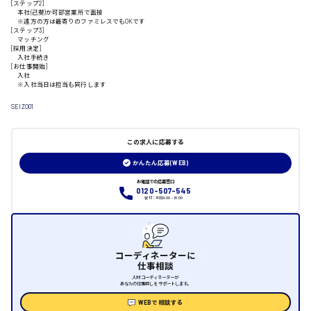
[ステップ2]
本社(己斐)か可部営業所で面接
※遠方の方は最寄りのファミレスでもOKです
山口県
[ステップ3]
マッチング
[採用決定]
入社手続き
日給制すべて
[お仕事開始]
入社
※入社当日は担当も同行します
大竹市
SEIZO01
この求人に応募する
三次市
かんたん応募(WEB)
お電話での応募窓口
月給制すべて
0120-507-545
受付：平日9:00 - 18:00
三原市
コーディネーターに
仕事相談
人材コーディネーターが
福山市
あなたの仕事探しをサポートします。
WEBで相談する
時給1000円～