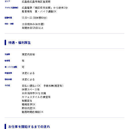
広島県広島市南区皆実町
受付事務
エリア
医療事務
広島電鉄「南区役所前駅」から徒歩2分
アクセス(最寄駅)
広島市安佐南区
駐車場有 車・バイク通勤OK
翻訳、通訳
13:30〜22:30(休憩60分)
就業時間
IT・クリエイティブ系
土日祝休み(会社暦)
休日・休暇
DTPオペレーター
年間休日125日以上
時給1500円以上
CADオペレーター
広島市安佐北区
WEBデザイナー
待遇・福利厚生
校正・編集
システムエンジニア
規定内支給
交通費
プログラマー
有
カスタマーエンジニア
駐車場
広島市安芸区
可
車・バイク通勤
販売・サービス・フード系
法定による
各種保険
経営企画
法定による
有給休暇
販売
時給制すべて
日払い週払いOK 手数料無(規定有)
その他
レジ
廿日市市
休憩スペース有
ホール
お弁当持参OKな社風
カフェスタイルの食堂有
接客
制服貸与
調理
職場見学OK
即日内定OK
洗い場
勤務時間応相談OK
呉市
営業
ラウンダー営業
ルート営業
お仕事を開始するまでの流れ