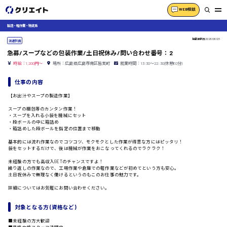
WEB相談
製造・軽作業・物流系
掲載更新日
2026/06/23
派遣社員
急募/スープなどの包装作業/土日祝休み/問い合わせ番号：2
時給：1,200円～
場所：広島県広島市南区皆実町
就業時間：13:30〜22:30(休憩60分)
仕事の内容
【お出汁やスープの製造作業】
スープの梱包等のカンタン作業！
・スープを入れる小袋を機械にセット
・段ボールの中に箱詰め
・箱詰めした段ボールを指定の位置まで移動
基本的には流れ作業なのでコツコツ、モクモクとした作業が得意な方にはピッタリ！
袋をセットするだけで、後は機械が作業をおこなってくれるのでラクラク！
未経験の方でも高収入GETのチャンスですよ！
繰り返しの作業なので、工場作業や倉庫での軽作業などが初めてという方も安心。
土日祝休みで無理なく働けるというのもこのお仕事の魅力です。
詳細についてはお気軽にお問い合わせください。
対象となる方 (資格など)
■未経験の方大歓迎