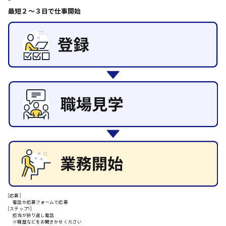
日給8000円～
その他の専門職
最短２〜３日で仕事開始
東広島市
施設管理・整備
清掃
施工管理
自動車整備士
配送・ドライバー
安芸高田市
日給9000円～
山県郡
安芸太田町
日給10000円以上
[応募]
安芸郡
電話か応募フォームで応募
[ステップ1]
担当が折り返し電話
※職歴などをお聞きかせください