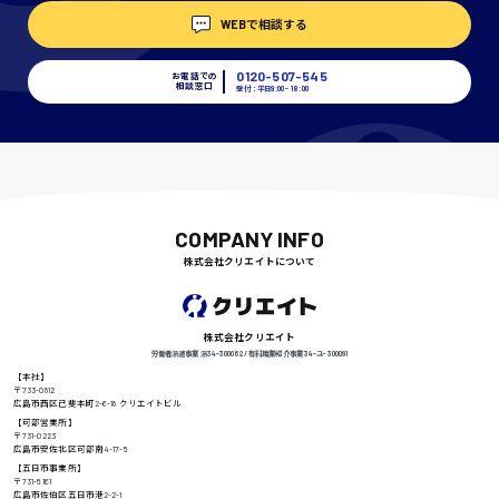
千葉県
WEBで相談する
0120-507-545
お電話での
相談窓口
受付：平日9:00 - 18:00
尾道市
日給9000円〜
COMPANY INFO
徳島県
株式会社クリエイトについて
株式会社クリエイト
高知県
日給8000円〜
労働者派遣事業 派34-300062 / 有料職業紹介事業 34-ユ-300091
【本社】
〒733-0812
広島市西区己斐本町2-6-18 クリエイトビル
【可部営業所】
〒731-0223
広島市安佐北区可部南4-17-5
鳥取県
【五日市事業所】
〒731-5161
広島市佐伯区五日市港2-2-1