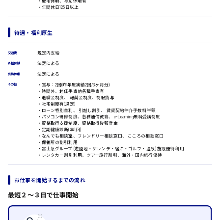
・慶弔休暇、特別休暇有
・年間休日125日以上
ルート営業
呉市
その他の専門職
待遇・福利厚生
施設管理・整備
清掃
日給8000円～
規定内支給
交通費
施工管理
法定による
自動車整備士
各種保険
東広島市
配送・ドライバー
法定による
有給休暇
・賞与：2回(昨年度実績2回/3ヶ月分)
その他
・時間外、赴任手当他各種手当有
・退職金制度、 報奨金制度、制服貸与
・社宅制度有(規定)
・ローン特別金利、 引越し割引、 賃貸契約仲介手数料半額
安芸高田市
・パソコン研修制度、各種通信教育、e-Learning無料受講制度
・資格取得支援制度、資格取得後報奨金
・定期健康診断(年1回)
・なんでも相談室、フレンドリー相談窓口、 こころの相談窓口
・保養所の割引利用
日給9000円～
・富士急グループ (遊園地・ゲレンデ・宿泊・ゴルフ・温泉) 施設優待利用
・レンタカー割引利用、ツアー旅行割引、海外・国内旅行優待
山県郡
お仕事を開始するまでの流れ
最短２〜３日で仕事開始
安芸太田町