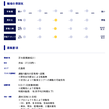
職場の雰囲気
営業事務
受付事務
低い
高い
年齢層
医療事務
20代
30代
40代
50代
60代
翻訳、通訳
男女比
女性
男性
広島市安佐南区
IT・クリエイティブ系
10人
100人
部署人数
以下
以上
DTPオペレーター
CADオペレーター
1人
20人
派遣スタッフ
以下
以上
WEBデザイナー
時給1500円以上
校正・編集
広島市安佐北区
募集要項
システムエンジニア
プログラマー
正社員(職業紹介)
雇用形態
カスタマーエンジニア
月給：217,000円～
給与
販売・サービス・フード系
広島県
エリア
広島市安芸区
経営企画
通勤1h圏内の各現場へ配属
アクセス(最寄駅)
販売
※原則会社都合による転勤無
※状況によって隣接エリアへの異動の可能性有
レジ
8:00~17:00(実働8時間)
ホール
就業時間
※配属先により変動有
時給制すべて
接客
時間外勤務:：有(月平均20時間以下)
廿日市市
調理
週休2日制 (土日祝)
休日・休暇
洗い場
※プロジェクト先により変動有
・GW、夏季、年末年始、有給休暇有
営業
・産休、育休、復職休暇、介護休業有
ラウンダー営業