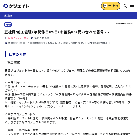
WEB相談
施工管理
掲載更新日
2026/06/23
正社員
正社員/施工管理/年間休日125日/未経験OK/問い合わせ番号：2
月給：217,000円～
場所：広島県
就業時間：8:00~17:00(実働8時間) ※配属先により変動有 時間外勤務:：有(月平均20時間以下)
仕事の内容
【施工管理】
建設プロジェクトの一員として、資料作成やスケジュール管理などの施工管理業務を 担当していただ
きます。
＜一日の流れ ＞
午前/出社、メールチェック⇒朝礼⇒作業員への現場状況・注意事項の伝達、現場巡回、協力会社との
打ち合わせ
午後/昼食⇒図面や要領書のチェックなど⇒現場巡回⇒所内打合せ⇒現場作完了確認⇒事務所内作業(書
類整理など) ⇒退社
※未経験でも、入社後に入社時研修 (10日間: 建築基礎、 検査・安全衛生等の業務内 容、CAD研修、 現
場についてなど)がありますので、安心してスタートできます。
＜主なプロジェクト例＞
・首都圏ターミナル駅開発、 国家的イベント事業、有名アミューズメント施設、地域活性化 事業な
ど、さまざまなプロジェクトがあります。
【会社、仕事の特長、魅力】
・ランドマークとなる様々な建物の建設に関わることができ、 建物が完成したときの達成感は格別で