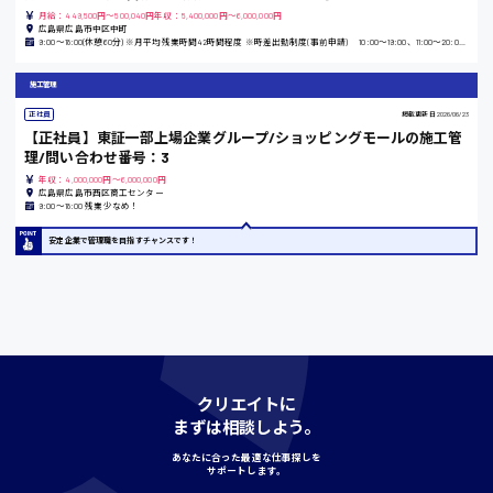
時給1100円〜
月給：449,500円～500,040円年収：5,400,000円～6,000,000円
広島県広島市中区中町
9:00〜18:00(休憩60分) ※月平均残業時間42時間程度 ※時差出勤制度(事前申請) 10:00〜19:00、11:00〜20:00、12:00〜21:00での勤務可能
施工管理
愛知県
正社員
掲載更新日
2026/06/23
【正社員】東証一部上場企業グループ/ショッピングモールの施工管
理/問い合わせ番号：3
年収：4,000,000円～6,000,000円
広島県広島市西区商工センター
宮城県
9:00〜18:00 残業少なめ！
時給1000円〜
安定企業で管理職を目指すチャンスです！
神奈川県
クリエイトに
埼玉県
まずは相談しよう。
時給1400円〜
あなたに合った最適な仕事探しを
サポートします。