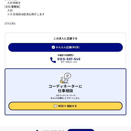
入社手続き
三原市
[お仕事開始]
入社
※入社当日は担当も同行します
OTHER04
福山市
この求人に応募する
時給1000円～
かんたん応募(WEB)
お電話での応募窓口
0120-507-545
福岡県
受付：平日9:00 - 18:00
コーディネーターに
岡山県
仕事相談
人材コーディネーターが
あなたの仕事探しをサポートします。
時給1100円～
WEBで相談する
大阪府