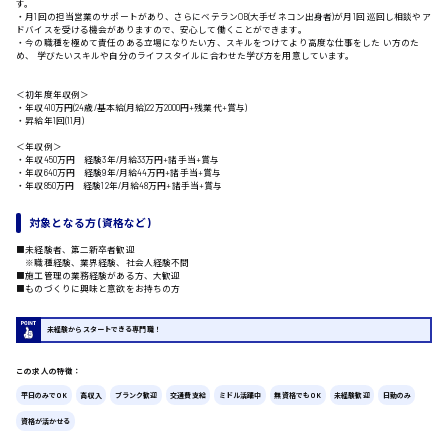
す。
・月1回の担当営業のサポートがあり、さらにベテランOB(大手ゼネコン出身者)が月1回 巡回し相談やア
ドバイスを受ける機会がありますので、安心して働くことができます。
・今の職種を極めて責任のある立場になりたい方、スキルをつけてより高度な仕事をした い方のた
め、 学びたいスキルや自分のライフスタイルに合わせた学び方を用意しています。
広島市中区
時給1200円～
製造・軽作業・物流系
組立、加工
＜初年度年収例＞
・年収410万円(24歳/基本給(月給)22万2000円+残業代+賞与)
製造オペレーター
・昇給年1回(11月)
検品・包装・箱詰め
＜年収例＞
ピッキング・仕分け
広島市東区
・年収450万円 経験3年/月給33万円+諸手当+賞与
軽作業
・年収640万円 経験9年/月給44万円+諸手当+賞与
・年収850万円 経験12年/月給48万円+諸手当+賞与
フォークリフト
介護・医療系
対象となる方 (資格など)
医師
時給1300円～
■未経験者、第二新卒者歓迎
広島市南区
介護職
※職種経験、業界経験、社会人経験不問
■施工管理の業務経験がある方、大歓迎
看護助手
■ものづくりに興味と意欲をお持ちの方
看護師
オフィスワーク系
未経験からスタートできる専門職！
貿易事務
広島市西区
データ入力
この求人の特徴：
コールセンターオペレーター
平日のみでOK
高収入
ブランク歓迎
交通費支給
ミドル活躍中
無資格でもOK
未経験歓迎
日勤のみ
一般事務
資格が活かせる
総務事務
時給1400円～
経理事務
広島市佐伯区