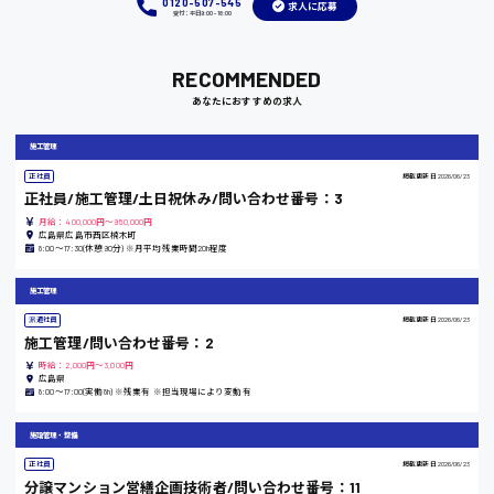
0120-507-545
求人に応募
受付：平日9:00 - 18:00
竹原市
RECOMMENDED
時給1300円〜
あなたにおすすめの求人
施工管理
熊本県
正社員
掲載更新日
2026/06/23
正社員/施工管理/土日祝休み/問い合わせ番号：3
月給：400,000円～950,000円
広島県広島市西区楠木町
8:00〜17:30(休憩90分) ※月平均残業時間20h程度
東京都
施工管理
時給1200円〜
派遣社員
掲載更新日
2026/06/23
施工管理/問い合わせ番号：2
時給：2,000円～3,000円
島根県
広島県
8:00〜17:00(実働8h) ※残業有 ※担当現場により変動有
施設管理・整備
正社員
掲載更新日
2026/06/23
香川県
分譲マンション営繕企画技術者/問い合わせ番号：11