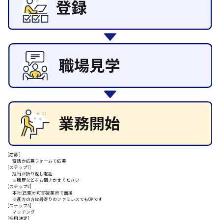
日給10000円以上
安芸郡
山口県
日給制すべて
大竹市
[応募]
電話か応募フォームで応募
[ステップ1]
担当が折り返し電話
三次市
※職歴などをお聞きかせください
[ステップ2]
本社(己斐)か可部営業所で面接
※遠方の方は最寄りのファミレスでもOKです
月給制すべて
[ステップ3]
マッチング
[採用決定]